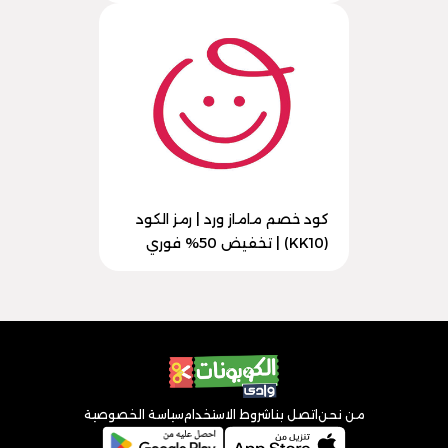
كود خصم ماماز ورد | رمز الكود
(KK10) | تخفيض 50% فوري
من نحن
اتصل بنا
شروط الاستخدام
سياسة الخصوصية