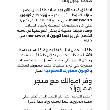
ضخمة ليكون رائعًا.
لا تقلق فبعد الآن يوم ميلاد طفلك لن يدمر
ميزانيتك، وذلك لأن متجر ممزورلد طرح
كوبون
mumzworld
على قسم الحفلات الذي يحتوي
على كل مستلزمات الحفلات وأعياد الميلاد،
وهذه فرصة ذهبية لا يمكن تعويضها لأن نسبة
الخصم التي يوفرها
كوبون mumzworld
هي
50%.
طفلك يحمل قلبًا رقيقًا يطير فرحًا بسبب أبسط
الأشياء، ولذلك يجب أن تحاول دائمًا أن تسعده
وتدخل السرور على قلبه، وأسهل وسيلة لإسعاد
صغيرك هي شراء منتجات متجر ممزورلد المكللة
بـ
كوبون ممزورلد السعودية
الجبار.
وفر أموالك مع متجر
ممزورلد
“متجر التوفير” هذا هو اللقب الذي أُطلق على
متجر ممزورلد، فما السبب وراء هذا الأمر؟