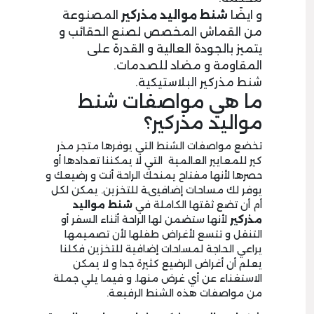
و ايضًا
شنط مواليد مذركير
المصنوعة
من القماش المخصص لصنع الحقائب و
يتميز بالجودة العالية و القدرة على
المقاومة و مضاد للصدمات.
شنط مذركير البلاستيكية.
ما هي مواصفات شنط
مواليد مذركير؟
تخضع مواصفات الشنط التي يوفرها متجر مذر
كير للمعايير العالمية التي لا يمكننا تعدادها أو
حصرها لأنها مفتاح يمنحك الراحة أنت و رضيعك و
يوفر لك مساحات إضافيىة للتخزين. يمكن لكل
أم أن تضع ثقتها الكاملة في
شنط مواليد
مذركير
لأنها ستضمن لها الراحة أثناء السفر أو
التنقل و تتسع لأغراض طفلها لأن تصميمها
يراعي الحاجة لمساحات إضافية للتخزين فكلنا
يعلم أن أغراض الرضيع كثيرة جدا و لا يمكن
الاستغناء عن أي غرض منها. و فيما يلي جملة
من مواصفات هذه الشنط الرفيعة.