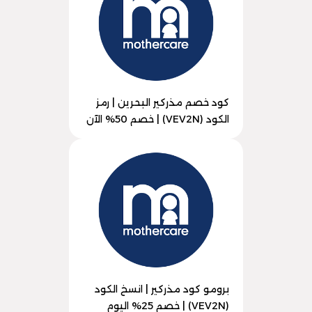
كود خصم مذركير البحرين | رمز
الكود (VEV2N) | خصم 50% الآن
برومو كود مذركير | انسخ الكود
(VEV2N) | خصم 25% اليوم