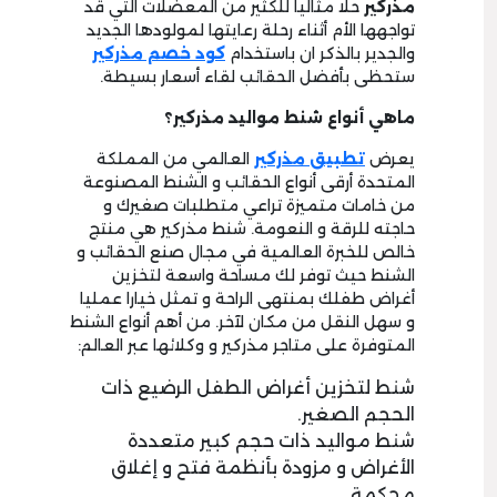
مذركير
حلا مثاليا للكثير من المعضلات التي قد
تواجهها الأم أثناء رحلة رعايتها لمولودها الجديد
والجدير بالذكر ان باستخدام
كود خصم مذركير
ستحظى بأفضل الحقائب لقاء أسعار بسيطة.
ماهي أنواع شنط مواليد مذركير؟
يعرض
تطبيق مذركير
العالمي من المملكة
المتحدة أرقى أنواع الحقائب و الشنط المصنوعة
من خامات متميزة تراعي متطلبات صغيرك و
حاجته للرقة و النعومة. شنط مذركير هي منتج
خالص للخبرة العالمية في مجال صنع الحقائب و
الشنط حيث توفر لك مساحة واسعة لتخزين
أغراض طفلك بمنتهى الراحة و تمثل خيارا عمليا
و سهل النقل من مكان لآخر. من أهم أنواع الشنط
المتوفرة على متاجر مذركير و وكلائها عبر العالم:
شنط لتخزين أغراض الطفل الرضيع ذات
الحجم الصغير.
شنط مواليد ذات حجم كبير متعددة
الأغراض و مزودة بأنظمة فتح و إغلاق
محكمة.