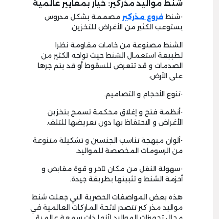
شنط مواليد مذركير: خيار بمعايير عالمية
-شنط
فروع مذركير
مصممة بشكل مدروس
يستوعب الكثير من الأغراض للتخزين.
الشنط مصنوعة من خامات مقاومة نظرا
لطبيعة استعمال الشنط حيث تواجه الكثير من
الصدمات و قد تتعرض للسقوط أو قد يتم جرها
على الأرض.
-تنوع الأحجام و التصاميم.
-أنظمة فتح و إغلاق محكمة تسمح بتخزين
الأغراض و الاحتفاظ بها دون تعريضها للتلف.
-ألوان مبهجة تناسب الجنسين و تشكيلة متنوعة
من الرسومات المخصصة للمواليد.
-سهولة النقل من مكان لآخر و قوة مقابض و
أحزمة الشنط و تثبيتها بطريقة جيدة.
هذه بعض المواصفات الحصرية التي جعلت شنط
مواليد مذر كير تتصدر لائحة الماركات العالمية في
مجال تجهيزات المواليد لأنها ذات سمعة عالمية