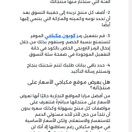
الفئة التي ستختار منها منتجاتك.
2- أضف كل منتج تريده إلى حقيبة التسوق بعد
أن تحدد نوعه وكميته والماركة التي ينتمي إليها
أيضًا.
3- قم بتفعيل رمز
كوبون مكياجي
الموفر
لتستمتع بنسبة الخصم، وستقوم بذلك من خلال
إدخال الرمز الترويجي الخاص بالكود في خانة
التفعيل الموجودة في صفحة سلة التسوق.
4- حدد باقي بيانات طلبك لتتم شحنتك بنجاح
وتستلم رسالة التأكيد.
هل يعرض موقع مكياجي الأسعار على
منتجاته؟
من أفضل مزايا المواقع التجارية حاليًا أنها تعرض
الأسعار على منتجاتها مباشرةً فتتعرف على
مواصفات كل منتج بسهولة وكذلك سعره بدون
أن تلجأ من حين لآخر لأحد مسئولي الدعم
للاستفسار والاستعلام، ولكن الأسعار الأساسية
في موقع مكياجي رغم بساطتها إلا أنك لن