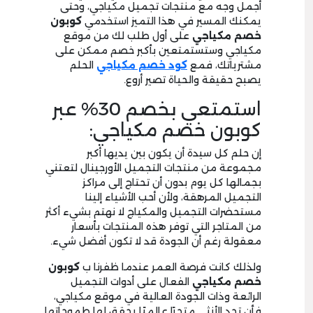
أجمل وجه مع منتجات تجميل مكياجي، وحتى
يمكنك المسير في هذا التميز استخدمي
كوبون
خصم مكياجي
على أول طلب لك من موقع
مكياجي وستستمتعين بأكبر خصم ممكن على
مشترياتك، فمع
كود خصم مكياجي
الحلم
يصبح حقيقة والحياة تصير أروع.
استمتعي بخصم 30% عبر
كوبون خصم مكياجي:
إن حلم كل سيدة أن يكون بين يديها أكبر
مجموعة من منتجات التجميل الأورجينال لتعتني
بجمالها كل يوم بدون أن تحتاج إلى مراكز
التجميل المرهقة، ولأن أحب الأشياء إلينا
مستحضرات التجميل والمكياج لا نهتم بشيء أكثر
من المتاجر التي توفر هذه المنتجات بأسعار
معقولة رغم أن الجودة قد لا تكون أفضل شيء.
ولذلك كانت فرصة العمر عندما ظفرنا ب
كوبون
خصم
مكياجي
الفعال على أدوات التجميل
الرائعة وذات الجودة العالية في موقع مكياجي،
فأن تجد الأنثى متجرًا عالميًا يحقق لها طموحاتها