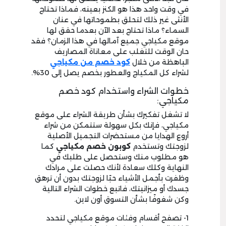
في وقت واحد هذا هو الكنز بعينه، فماذا تحتاج
الأنثى غير ذلك لتحلق بطموحاتها في عنان
السماء؟ ماذا تحتاج بعد الآن بعدما حقق لها
موقع مكياجي جميع آمالها في هذا الزمان؟ فقد
حان الوقت للتغلب على معاناة المصاريف
الباهظة من خلال
كود خصم من مكياجي
لشراء كل المكياج والعطور بخصم يصل إلى 30%.
خطوات الشراء واستخدام كود خصم
مكياجي:
لا تشغل تفكيرك بشأن طريقة الشراء على موقع
مكياجي، فإنك بكل سهولة ستتمكن من شراء
أروع الهدايا من مستحضرات التجميل الأصلية
لزوجتك وتستخدم
كوبون خصم مكياجي
كما
هو مطلوب منك وستحصل على طلبك في
النهاية وكلك سعادة لأنك حصلت على مرادك
وظفرت بأجمل الأشياء حبًا لزوجتك بدون أن ترهق
جسدك أو ميزانيتك، فاتبع خطوات الشراء التالية
وكن شغوفًا بشأن التسوق أون لاين.
1- تصفح أقسام وفئات موقع مكياجي لتحدد