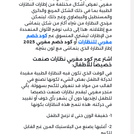
مغربي تعرض أشكال مختلفة من إطارات النظارات
الطبية بما في ذلك الشكل المربع والدائري
والمستطيل والبيضاوي وغير ذلك، ليتمكن
مرتدي النظارة من شراء أكثر من شكل يتماشى
مع إطلالاته، هذا إلى جانب توفير الألوان المتعددة
من الإطارات ليشتري المتسوق عبر
كود خصم
مغربي للنظارات
أو
كود
خصم مغربي 2025
إطار النظارة الذي يتماشى مع لون بشرته.
اشتر عبر كود مغربي نظارات صنعت
خصيصا للأطفال:
في الوقت الذي تكون فيه النظارة الطبية مقيدة
لحركة الطفل بعض الشيء لكونها تصنع في
الغالب من مواد قد تتعرض للكسر بسهولة، يأتي
متجر مغربي ليقدم نظارات صنعت خصيصا
للطفل ليرتديها دون أن يشعر بأي خوف أو تقييد
في حركته، هذه تتميز هذه النظارات بكونها:
1- خفيفة الوزن حتى لا تزعج الطفل.
2- أغلبها يصنع من البلاستيك المرن غير القابل
للكسر.