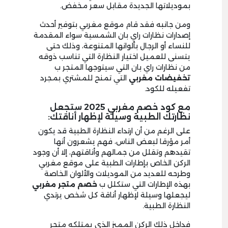
بموديلاتها الجديدة مقابل سعر مخفض.
ومن جانبه فقد قام موقع مغربي بتوفير أحدث
إصدارات نظارات راي بان الشمسية سواء المقدمة
للنساء أو الرجال بألوانها المتنوعة، وذلك حتى
يتسنى للعميل اختيار النظارة التي تناسب ذوقه
من نظارات راي بان التي سيتوجها المتجر ب
تخفيضات مغربي
التي تمنح للمشتري بمجرد
تفعيله للكود.
مع كود خصم مغربي 2025 ستجعل
نظارتك الطبية وسيلة لإظهار أناقتك:
على الرغم من أن ارتداء النظارة الطبية قد يكون
أمر مؤرقا لبعض الناس، فهم يشعرون أنها
تقيدهم وتقلل من جمالهم وأناقتهم، إلا أن وجود
الركن الخاص بإطارات الطبية على موقع مغربي
وطرحه للعديد من الموديلات والألوان الخاصة
بهذه الإطارات التي ستكلل ب
خصم متجر مغربي
ليجعلها وسيلة لإظهار أناقة كل شخص يرتدي
النظارة الطبية.
فداخل ذلك الركن المميز الذي يمتلكه متجر