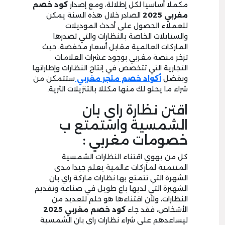
مكملا أساسيا لكل إطلالة، ومع إصدار
كود خصم
مغربي 2025
الصادر خلال هذه السنة يمكن
للعملاء الحصول على أحدث الموديلات
والستايلات الخاصة بالنظارات والتي تصدرها
الماركات العالمية مقابل أسعار مخفضة، حيث
تزخر منصة مغربي بوجود عشرات العلامات
التجارية التي تتخصص في إنتاج النظارات وإطاراتها
وبفضل
أكواد خصم متجر مغربي
ستتمكن من
شراء ما يحلو لك منها مكللا بالتنزيلات الثرية.
اقتن نظارة راي بان
الشمسية واستمتع ب
خصومات مغربي :
كل من يهوي اقتناء النظارات الشمسية
المتتمية لماركات عالمية يعلم جيدا مدى
الشهرة التي تتمتع بها نظارات ماركة راي بان
الشهيرة التي لديها باع طويل في صناعة وتقديم
النظارات، ولأن اقتناءها هو حلم للعديد من
الأشخاص، فقد جاء
كود خصم مغربي 2025
ليساعدهم على شراء نظارات راي بان الشمسية