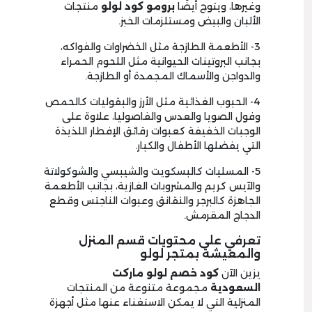
وغيرها، ويتوج أيضًا
برومو كود لولو
منتجات
الألبان والبيض ومستلزمات الخبز.
3- الأطعمة الطازجة مثل الخضراوات والفواكه،
بجانب البروتينات الحيوانية مثل اللحوم الحمراء
والدواجن والأسماك المجمدة أو الطازجة.
4- الحبوب الغذائية مثل الأرز والبقوليات كالحمص
وفول الصويا والعدس والفاصوليا، علاوة على
الوجبات الخفيفة كعبوات رقائق الإفطار اللذيذة
التي يفضلها الأطفال والكبار.
5- المسليات كالبسكويت والشيبسي والشوكولاتة
والآيس كريم والمشروبات الغازية، بجانب الأطعمة
الجاهزة كالبرجر والنقانق وعبوات الناجتس وقطع
الدجاج المقرمش.
تعرفي على محتويات قسم المنزل
والمعيشة بمتجر لولو
يزين الآن
كود خصم لولو ماركت
السعودية
مجموعة متنوعة من المنتجات
المنزلية التي لا يمكن الاستغناء عنها مثل أجهزة