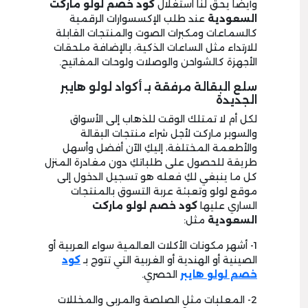
وأيضًا يحق لنا استغلال
كود خصم لولو ماركت
السعودية
عند طلب الإكسسوارات الرقمية
كالسماعات ومكبرات الصوت والمنتجات القابلة
للارتداء مثل الساعات الذكية، بالإضافة ملحقات
الأجهزة كالشواحن والوصلات ولوحات المفاتيح.
سلع البقالة مرفقة بـ أكواد لولو هايبر
الجديدة
لكل أم لا تمتلك الوقت للذهاب إلى الأسواق
والسوبر ماركت لأجل شراء منتجات البقالة
والأطعمة المختلفة، إليكِ الآن أفضل وأسهل
طريقة للحصول على طلباتكِ دون مغادرة المنزل
كل ما ينبغي لكِ فعله هو تسجيل الدخول إلى
موقع لولو وتعبئة عربة التسوق بالمنتجات
الساري عليها
كود خصم لولو ماركت
السعودية
مثل:
1- أشهر مكونات الأكلات العالمية سواء العربية أو
الصينية أو الهندية أو الغربية التي تتوج بـ
كود
خصم لولو هايبر
الحصري.
2- المعلبات مثل الصلصة والمربى والمخللات