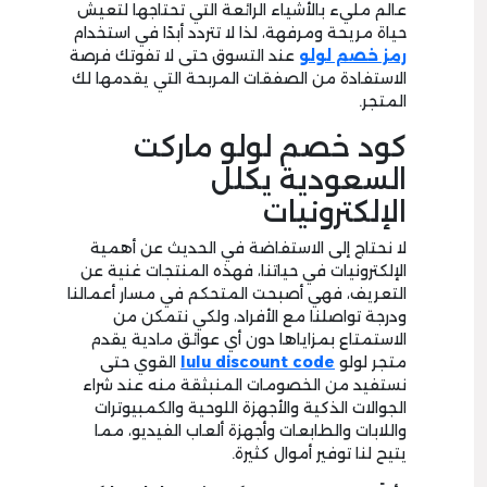
عالم مليء بالأشياء الرائعة التي تحتاجها لتعيش
حياة مريحة ومرفهة، لذا لا تتردد أبدًا في استخدام
رمز خصم لولو
عند التسوق حتى لا تفوتك فرصة
الاستفادة من الصفقات المربحة التي يقدمها لك
المتجر.
كود خصم لولو ماركت
السعودية يكلل
الإلكترونيات
لا نحتاج إلى الاستفاضة في الحديث عن أهمية
الإلكترونيات في حياتنا، فهذه المنتجات غنية عن
التعريف، فهي أصبحت المتحكم في مسار أعمالنا
ودرجة تواصلنا مع الأفراد، ولكي نتمكن من
الاستمتاع بمزاياها دون أي عوائق مادية يقدم
متجر لولو
code
discount
lulu
القوي حتى
نستفيد من الخصومات المنبثقة منه عند شراء
الجوالات الذكية والأجهزة اللوحية والكمبيوترات
واللابات والطابعات وأجهزة ألعاب الفيديو، مما
يتيح لنا توفير أموال كثيرة.