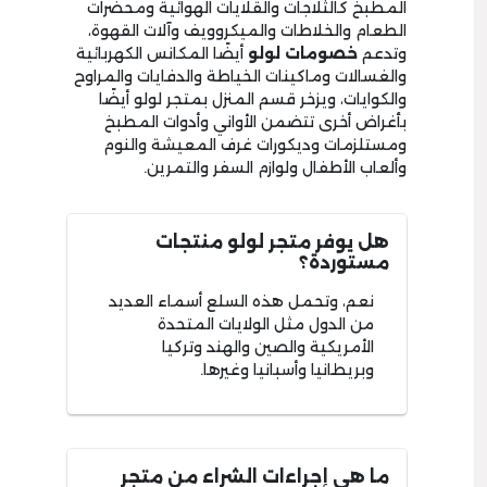
المطبخ كالثلاجات والقلايات الهوائية ومحضرات
الطعام والخلاطات والميكروويف وآلات القهوة،
وتدعم
خصومات لولو
أيضًا المكانس الكهربائية
والغسالات وماكينات الخياطة والدفايات والمراوح
والكوايات، ويزخر قسم المنزل بمتجر لولو أيضًا
بأغراض أخرى تتضمن الأواني وأدوات المطبخ
ومستلزمات وديكورات غرف المعيشة والنوم
وألعاب الأطفال ولوازم السفر والتمرين.
هل يوفر متجر لولو منتجات
مستوردة؟
نعم، وتحمل هذه السلع أسماء العديد
من الدول مثل الولايات المتحدة
الأمريكية والصين والهند وتركيا
وبريطانيا وأسبانيا وغيرها.
ما هي إجراءات الشراء من متجر