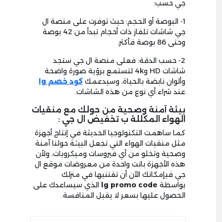
جي حسب:
1- البوصة أو الحجم: حيث توفرت على منصة ال
جي شاشات تلفاز ذات أحجام تبدأ من 42 بوصة
وحتى 86 بوصة فأكثر.
2- حسب الدقة: فعلى منصة ال جي ستجد
شاشات HD و4k لتستمع برؤية صورة واضحة
وألوان نابضة بالحياة، وسيدعمك
كود خصم lg
عند شراء أي نوع من هذه الشاشات.
بيئة آمنة وصحية من حولك مع منقيات
الهواء المكللة ب تخفيض ال جي :
كما ساهمت التكنولوجيا الحديثة في إنتاج أجهزة
مثل منقيات الهواء التي تجعل البيئة حولنا آمنة
وصحية وتخلو من أي فيروسات وميكروبات، ولأن
هذه الأجهزة باتت واحدة من معروضات موقع ال
جي فبإمكانك الآن أن تقتنيها في منزلك
بواسطة
lg promo code
الذي سيساعدك على
الحصول عليها بسعر لا يقبل المنافسة.