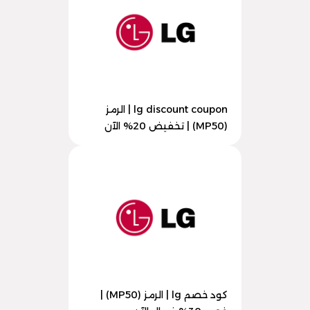
lg discount coupon | الرمز
(MP50) | تخفيض 20% الآن
كود خصم lg | الرمز (MP50) |