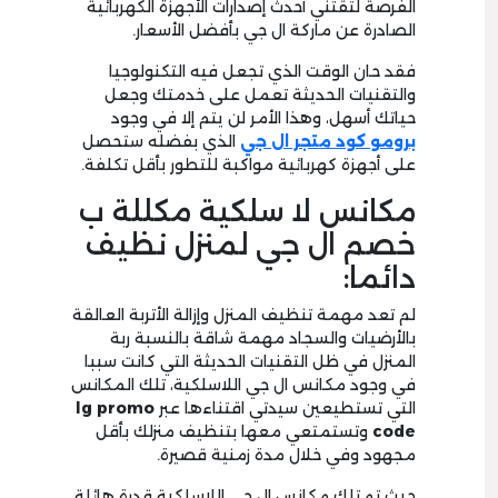
الفرصة لتقتني أحدث إصدارات الأجهزة الكهربائية
الصادرة عن ماركة ال جي بأفضل الأسعار.
فقد حان الوقت الذي تجعل فيه التكنولوجيا
والتقنيات الحديثة تعمل على خدمتك وجعل
حياتك أسهل، وهذا الأمر لن يتم إلا في وجود
برومو
كود متجر ال جي
الذي بفضله ستحصل
على أجهزة كهربائية مواكبة للتطور بأقل تكلفة.
مكانس لا سلكية مكللة ب
خصم ال جي لمنزل نظيف
دائما:
لم تعد مهمة تنظيف المنزل وإزالة الأتربة العالقة
بالأرضيات والسجاد مهمة شاقة بالنسبة ربة
المنزل في ظل التقنيات الحديثة التي كانت سببا
في وجود مكانس ال جي اللاسلكية، تلك المكانس
التي تستطيعين سيدتي اقتناءها عبر
lg promo
code
وتستمتعي معها بتنظيف منزلك بأقل
مجهود وفي خلال مدة زمنية قصيرة.
حيث تمتلك مكانس ال جي اللاسلكية قدرة هائلة