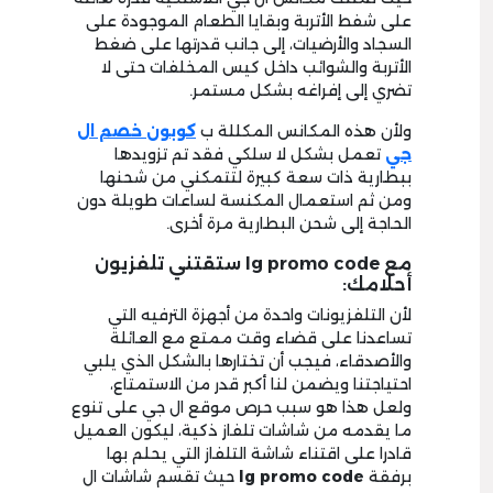
على شفط الأتربة وبقايا الطعام الموجودة على
السجاد والأرضيات، إلى جانب قدرتها على ضغط
الأتربة والشوائب داخل كيس المخلفات حتى لا
تضري إلى إفراغه بشكل مستمر.
ولأن هذه المكانس المكللة ب
كوبون خصم ال
جي
تعمل بشكل لا سلكي فقد تم تزويدها
ببطارية ذات سعة كبيرة لتتمكني من شحنها
ومن ثم استعمال المكنسة لساعات طويلة دون
الحاجة إلى شحن البطارية مرة أخرى.
مع lg promo code ستقتني تلفزيون
أحلامك:
لأن التلفزيونات واحدة من أجهزة الترفيه التي
تساعدنا على قضاء وقت ممتع مع العائلة
والأصدقاء، فيجب أن تختارها بالشكل الذي يلبي
احتياجتنا ويضمن لنا أكبر قدر من الاستمتاع،
ولعل هذا هو سبب حرص موقع ال جي على تنوع
ما يقدمه من شاشات تلفاز ذكية، ليكون العميل
قادرا على اقتناء شاشة التلفاز التي يحلم بها
برفقة
lg promo code
حيث تقسم شاشات ال