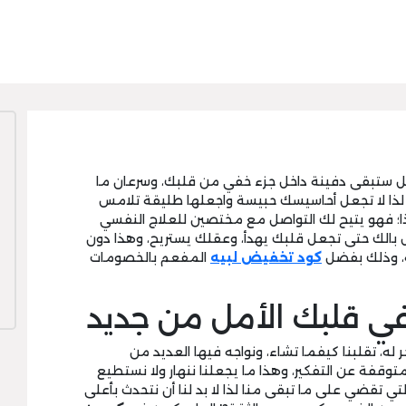
بل ستبقى دفينة داخل جزء خفي من قلبك، وسرعان ما
ذا لا تجعل أحاسيسك حبيسة واجعلها طليقة تلامس
 فهو يتيح لك التواصل مع مختصين للعلاج النفسي
الك حتى تجعل قلبك يهدأ، وعقلك يستريح، وهذا دون
دية، وذلك بفضل
كود تخفيض لبيه
المفعم بالخصومات
 في قلبك الأمل من جديد
له، تقلبنا كيفما تشاء، ونواجه فيها العديد من
وقفة عن التفكير، وهذا ما يجعلنا ننهار ولا نستطيع
تي تقضي على ما تبقى منا لذا لا بد لنا أن نتحدث بأعلى