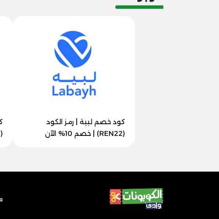
كود خصم لبية | رمز الكود
ك
(REN22) | خصم 10% الآن
(REN22) | خصم 10% حصري
م