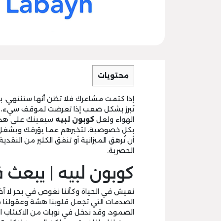
محتويات
إذا كتمت مشاعرك فلا تظن أنها ستنتهي، 
تَبرز بشكل صعب إذا تعرضت لموقف سيء، ل
الهواء ولعل
كوبون لبيه
سيعينك على هذا؛
بكل خصوصية، لتخبرهم عما يؤرقك ويشغل ب
أن تُرهق الميزانية أو تنفق الكثير من النق
الحصرية.
كوبون لبيه | يبعث
نعيش في الحياة وكأننا نغوص في بحر لا آخر 
الصدمات التي تجعل قلوبنا هشة وعقولنا مت
الصمود، وقد ندخل في نوبات من الاكتئاب ال