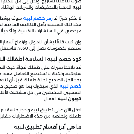
صوت لنا علنا نستريح، ولكن إلى من نتكلم
لبيه
المعبأ بالتخفيضات والتنزيلات الهائلة.
لا تفكر كثيرًا، فـ
رمز خصم لبيه
سوف يرشدك إ
مشاكلك النفسية بأقل التكاليف المادية، ل
مرخصين في الاستشارات النفسية، وتأكد بأ
وإن كنت قلقًا بشأن الأموال، وارتفاع أسعار
ستنعم بخصومات تصل إلى 30%، فاستغل الفرصة ولا تسوف!
كود خصم لبيه | لسلامة أطفالك ال
قد تلاحظ تغيرات على طفلك فجأة، حيث العصبي
سلوكية، ولكنك لا تستطيع التعامل معه، 
يجد الحل الصحيح لحالة طفلك قبل أن تتده
خصم لبيه
الذي سيخبرك بما هو صحيح، حي
النفسيين المختصين في حل مشكلات الأطفال
كوبون لبيه
الفعال.
ادخل الآن على تطبيق لبيه واحجز جلسة س
طفلك وتخلصه من هذه الاضطرابات مقاب
ما هي أبرز أقسام تطبيق لبيه