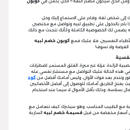
؟ ومن الذي سيكون مصدر الثقة؟! الحل يكمن في
كوبون
لى شخص ثقة، وقادر على الاستماع إليك وحل
ذا بادر بالدخول على تطبيق لبيه وتواصل مع مختصين
نه يضمن لك الخصوصية الكاملة وكأنك تتحدث مع ذاتك.
 الأطباء النفسيين، فلا عليك فمع
كوبون خصم لبيه
نفسية
ة الزائدة، عزلة غير مبررة، القلق المستمر، اضطرابات
في هذه الحالة عليك التواصل مع مستشار نفسي عله
ور وتندم بعد فوات الأوان، وليس أمامك أفضل من
كود
ث يفتح الطريق أمامك للوصول إلى أفضل الأخصائيين
 بسلاسة، وذلك بأقل الأموال لا سيما عند استخدام
رية مع الطبيب المناسب، وهو سيخبرك كيف تتعامل مع
ل أسعار مخفضة من قبل
قسيمة خصم لبيه
السارية.