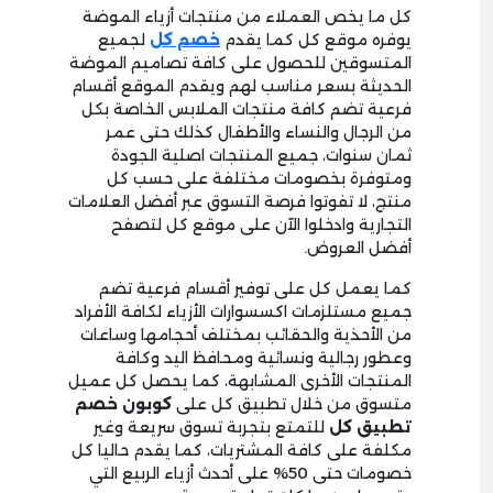
كل ما يخص العملاء من منتجات أزياء الموضة
يوفره موقع كل كما يقدم
خصم كل
لجميع
المتسوقين للحصول على كافة تصاميم الموضة
الحديثة بسعر مناسب لهم ويقدم الموقع أقسام
فرعية تضم كافة منتجات الملابس الخاصة بكل
من الرجال والنساء والأطفال كذلك حتى عمر
ثمان سنوات، جميع المنتجات اصلية الجودة
ومتوفرة بخصومات مختلفة على حسب كل
منتج، لا تفوتوا فرصة التسوق عبر أفضل العلامات
التجارية وادخلوا الآن على موقع كل لتصفح
أفضل العروض.
كما يعمل كل على توفير أقسام فرعية تضم
جميع مستلزمات اكسسوارات الأزياء لكافة الأفراد
من الأحذية والحقائب بمختلف أحجامها وساعات
وعطور رجالية ونسائية ومحافظ اليد وكافة
المنتجات الأخرى المشابهة، كما يحصل كل عميل
متسوق من خلال تطبيق كل على
كوبون خصم
تطبيق كل
للتمتع بتجربة تسوق سريعة وغير
مكلفة على كافة المشتريات، كما يقدم حاليا كل
خصومات حتى 50% على أحدث أزياء الربيع التي