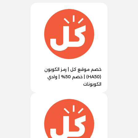
خصم موقع كل | رمز الكوبون
(HA50) | خصم 50% | وادي
الكوبونات