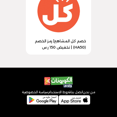
خصم كل المشاهير| رمز الخصم
(HA50) | تخفيض 150 ر.س
من نحن
اتصل بنا
شروط الاستخدام
سياسة الخصوصية