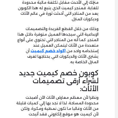
منزلك إلي الأحدث مقابل تكلفة مالية محدودة
للغاية، فمتجر كيميت الذي يتبع له هذا الكوبون
يعد من المتاجر التي أحدثت ثورة في عالم الأثاث
وديكورات المنزل.
وذلك من خلال القطع الفريدة والتصميمات
الإبداعية التي سيجدها العميل متوفرة داخل هذا
المتجر، كما أنه من المتاجر التي تحتوي على أنواع
متعددة من الأثاث ليتمكن العميل عند
إستخدامه واحد من
اكواد خصم كيميت
أن
يشتري الأثاث والديكورات التي يحتاجها لغرف
المنزل الخاصة به.
كوبون خصم كيميت جديد
لشراء أرقى تصميمات
الأثاث:
ونظرا لأن معظم معارض الأثاث الآن أصبحت
محدودة المساحة، لذا لا نجد بها إلي كميات قليلة
من الأثاث وغالبا ما تكون نمطية ومكررة، ولكن
لأن كيميت هو موقع إلكتروني فقد أتيحت