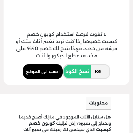
لا تفوت فرصة استخدام كوبون خصم
كيميت خصوصا إذا كنت تريد تغيير أثاث بيتك أو
فرشه من جديد، فهذا يتيح لك خصم 40% على
مختلف قطع الديكور والأثاث
نسخ الكود
اذهب الى الموقع
محتويات
هل ستايل الأثاث الموجود في منزلك أصبح قديما
وتحتاج إلي تغييره؟ إذن فإليك
كوبون خصم
كيميت
الذي سيحقق لك رغبتك في تغيير أثاث