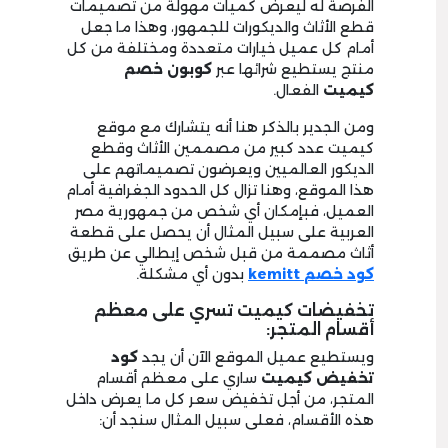
الفرصة له ليعرض كميات مهولة من تصميمات
قطع الأثاث والديكورات للجمهور، وهذا ما جعل
أمام كل عميل خيارات متعددة ومختلفة من كل
منتج يستطيع شرائها عبر
كوبون خصم
كيميت
الفعال.
ومن الجدير بالذكر هنا أنه يتشارك مع موقع
كيميت عدد كبير من مصممين الأثاث وقطع
الديكور العالميين ويعرضون تصميماتهم على
هذا الموقع، وهنا تزال كل الحدود الجغرافية أمام
العميل، فبإمكان أي شخص من جمهورية مصر
العربية على سبيل المثال أن يحصل على قطعة
أثاث مصممة من قبل شخص إيطالي عن طريق
كود خصم
kemitt
بدون أي مشكلة.
تخفيضات كيميت تسري على معظم
أقسام المتجر:
ويستطيع عميل الموقع الآن أن يجد
كود
تخفيض كيميت
ساري على معظم أقسام
المتجر، من أجل تخفيض سعر كل ما يعرض داخل
هذه الأقسام، فعلى سبيل المثال سنجد أن: