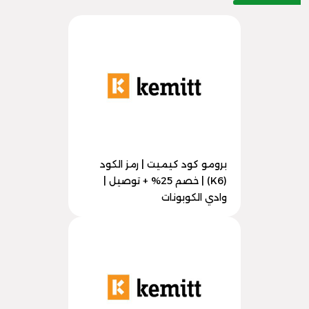
برومو كود كيميت | رمز الكود
(K6) | خصم 25% + توصيل |
وادي الكوبونات