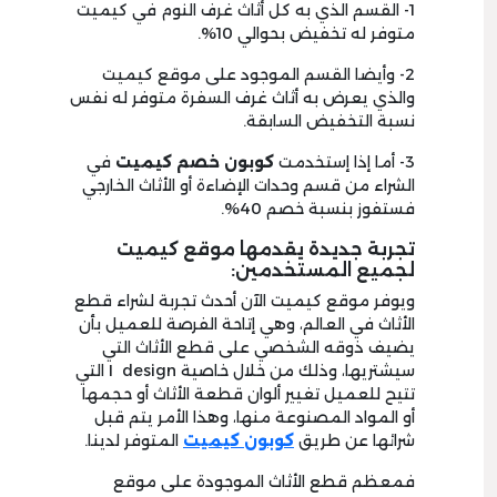
1- القسم الذي به كل أثاث غرف النوم في كيميت
متوفر له تخفيض بحوالي 10%.
2- وأيضا القسم الموجود على موقع كيميت
والذي يعرض به أثاث غرف السفرة متوفر له نفس
نسبة التخفيض السابقة.
3- أما إذا إستخدمت
كوبون خصم كيميت
في
الشراء من قسم وحدات الإضاءة أو الأثاث الخارجي
فستفوز بنسبة خصم 40%.
تجربة جديدة يقدمها موقع كيميت
لجميع المستخدمين:
ويوفر موقع كيميت الآن أحدث تجربة لشراء قطع
الأثاث في العالم، وهي إتاحة الفرصة للعميل بأن
يضيف ذوقه الشخصي على قطع الأثاث التي
سيشتريها، وذلك من خلال خاصية I design التي
تتيح للعميل تغيير ألوان قطعة الأثاث أو حجمها
أو المواد المصنوعة منها، وهذا الأمر يتم قبل
شرائها عن طريق
كوبون كيميت
المتوفر لدينا.
فمعظم قطع الأثاث الموجودة على موقع