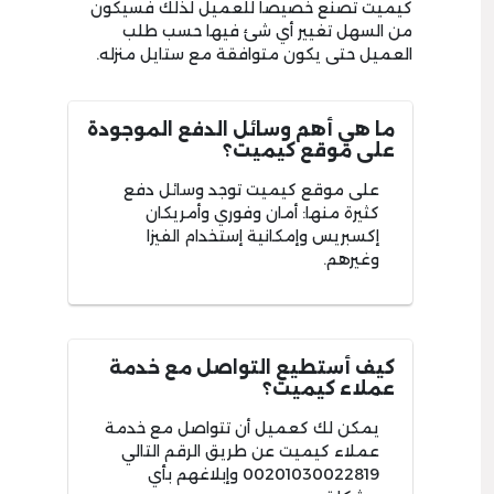
كيميت تصنع خصيصا للعميل لذلك فسيكون
من السهل تغيير أي شئ فيها حسب طلب
العميل حتى يكون متوافقة مع ستايل منزله.
ما هي أهم وسائل الدفع الموجودة
على موقع كيميت؟
على موقع كيميت توجد وسائل دفع
كثيرة منها: أمان وفوري وأمريكان
إكسبريس وإمكانية إستخدام الفيزا
وغيرهم.
كيف أستطيع التواصل مع خدمة
عملاء كيميت؟
يمكن لك كعميل أن تتواصل مع خدمة
عملاء كيميت عن طريق الرقم التالي
00201030022819 وإبلاغهم بأي