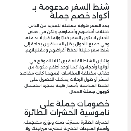
شنط السفر مدعومة بـ
أكواد خصم جملة
يعد السفر هواية مفضلة للعديد من الناس
باختلاف أجناسهم وأعمارهم، ولكن في بعض
الأحيان لا يكون السفر خيارًا وإنما قرار لا بد منه،
وفي جميع الأحوال يظل المسافرين بحاجة إلى
شنط سفر متينة لحفظ أغراضهم ومقتنياتهم.
وتتباين الشنط القابعة بين ثنايا الموقع في
ألوانها وأحجامها، كما توجد أطقم مكونة من
حقائب مختلفة المقاسات، فمهما كانت مقاصد
السفر أو طول الرحلات يمكنك الحصول على
الشنط المناسبة بأسعار هينة بمجرد استعمال
كوبون جملة
الفعال.
خصومات جملة على
ناموسية الحشرات الطائرة
الحشرات الطائرة تستنزف دمك وتؤرق مضجعك،
وأسعار المبيدات الحشرية تستنزف ميزانيتك ولا