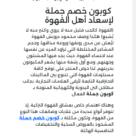
كوبون خصم جملة
لإسعاد أهل القهوة
(القهوة كالحب قليل منه لا يروي وكثير منه لا
يُشبع) هكذا وصف محمود درويش القهوة
ليُعلن عن مدى رونقها وروعة مذاقها، وحجم
المشاعر المختلطة التي تراود المرء عن نفسها
عند احتساء القهوة، حيث يجد فيها المشتتون
وجهتهم، ومع أول رشفة منها يشعر المكبوتون
بحريتهم، لذا حرص المتجر على توفير كافة
مستلزمات القهوة التي تتنوع بين الماكينات
الاحترافية التابعة لأرقى العلامات التجارية، بجانب
مطاحن البن اليدوية والكهربائية المتوجة بـ
كوبون جملة
الفعال.
وهناك اهتمام خاص بعشاق القهوة التركية، إذ
تتوفر أنواع عديدة من غلايات وصانعات هذا النوع
من القهوة، وتكون مكللة بـ
كوبون خصم جملة
المشحوذ بالعروض السخية والتخفيضات
التنافسية الهائلة.