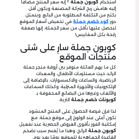
استخدام
كوبون جملة
؟ إنه سعر المنتج مضافًا
إليه هامش ربح الشركة المصنعة ويكون أقل
بكثير من التكلفة المطلوبة من البائع، ويتمثل
دور
كود خصم جملة
في تخفيض أسعار الموقع
لنحصل عليها بأقل من سعر الجملة، إنها صفقة
رابحة بكل المقاييس!
كوبون جملة سارِ على شتى
منتجات الموقع
كل ما يهم العائلة متوفر بين أروقة متجر جملة
الرائد، حيث مستلزمات الأطفال، والمعدات
الرياضية، والساعات والاكسسوارات، بالإضافة إلى
الإلكترونيات والأجهزة المنزلية، وكذلك السماعات
والألعاب وغيرها من البضائع المحفوفة بـ
كوبونات خصم جملة
الثرية.
لذا فإن فرصة الحصول على المنتج المنشود
تكون أعلى عند الولوج إلى موقع جملة، مع
إمكانية الفوز بأقوى العروض الحصرية عند تفعيل
كوبون جملة
الرائج، وهذا ما يُفسر سبب تضخم
القاعدة الجماهيرية للموقع يومًا بعد يوم.