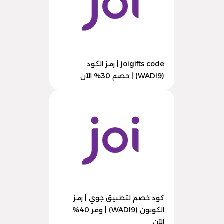
joigifts code | رمز الكود
(WADI9) | خصم 30% الآن
كود خصم لتطبيق جوي | رمز
الكوبون (WADI9) | وفر 40%
الآن