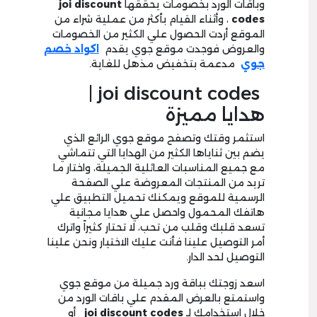
وباقات الورد بخصومات يحققها
joi discount
codes
، وأثناء القيام بأكثر من عملية شراء من
الموقع أردت الحصول علي الكثير من الخصومات
والعروض فوجدت موقع جوي يقدم
اكواد خصم
جوي
مدعمة بتخفيض مذهل للغاية.
joi discount codes |
هدايا مميزة
استثمر وقتك وتصفح موقع جوي الرائع الذي
يضم بين ثناياها الكثير من الهدايا التي تتماشي
مع جميع المناسبات العائلية الجميلة، واختار ما
تريد من المنتجات المعروضة علي الصفحة
الرسمية للموقع ويمكنك تحميل التطبيق علي
هاتفك المحمول واحصل علي هدايا مجانية
تسعد قلبك وقلب من تحب، لا تحتار كثيراً واترك
أمر التوصيل علينا فأنت عليك الاختيار ونحن علينا
التوصيل لحد الدار.
اسعد زوجتك بباقة ورد جميلة من موقع جوي
واستمتع بالعرض المقدم علي باقات الورد من
خلال استخدامك لـ
joi discount codes
أو