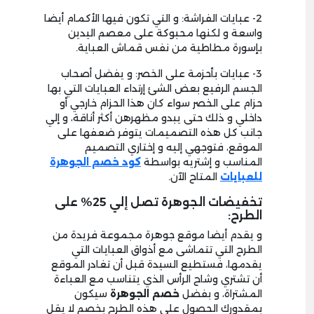
2- عبايات الفراشة: و التي تكون فيها الأكمام أيضا
واسعة و لكنها محبوكة على معصم اليدين
بإسورة مطاطية من نفس قماش العباية.
3- عبايات بأحزمة على الخصر: و يفضل أصحاب
الجسم الرفيع بعض الشئ إرتداء العبايات التي بها
حزام على الخصر سواء كان هذا الحزام خارجي أو
داخلي و ذلك حتى يبدو مظهرهن أكثر أناقة، و إلي
جانب كل هذه التصميمات يتوفر ضعفها على
الموقع، فتوجهي إليه و إختاري التصميم
المناسب و إشتريه بواسطة
كود خصم الجوهرة
للعبايات
المتاح الآن.
تخفيضات الجوهرة تصل إلي 25% على
الطرح:
و يقدم أيضا موقع جوهرة مجموعة فريدة من
الطرح التي تتماشى مع أذواق العبايات التي
يقدمها، فستطيع السيدة قبل أن تغادر الموقع
أن تشتري وشاح الرأس الذي يتناسب مع العباءة
المشتراة، و بفضل
خصم الجوهرة
سيكون
بمقدورك الحصول على هذه الطرح بخصم لا يقل