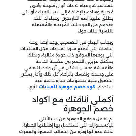
للمناسبات، وعباءات ذات ألوان مُهجة وأخرى
مُطرزة وسادة، بالإضافة إلى لبس العباءة أو التي
يطلق عليها اسم الكاردجين، وعباءات اللف،
وغيرهم من الموديلات المُريحة والمُفضلة
بالنسبة لبنات حواء.
وبجانب الإبداع في التصميم، يوجد أيضا روعة
الخامات التي تُصنع منها العباءات فكل المنتجات
التي يوفرها الموقع ذات جودة مثالية، وبذلك
يمكنكِ عزيزتي الجمع بين عظمة الخامة
والأقمشة وجمال الشكل في آن واحد، لتنعمي
على جسدك ونفسك بالراحة، كل ذلك وأكثر يمكن
الحصول عليه بخصومات جبارة خاصة عند
استخدام
كود خصم جوهرة للعبايات
الثري.
أكملي أناقتك مع اكواد
خصم الجوهرة
لم يغفل موقع الجوهرة عن حب الأنثى
للإكسسوارات التي تستكمل بها إطلالتها الجذابة،
لذلك قدم لها زُمرة من الحقائب المميزة والقفزات