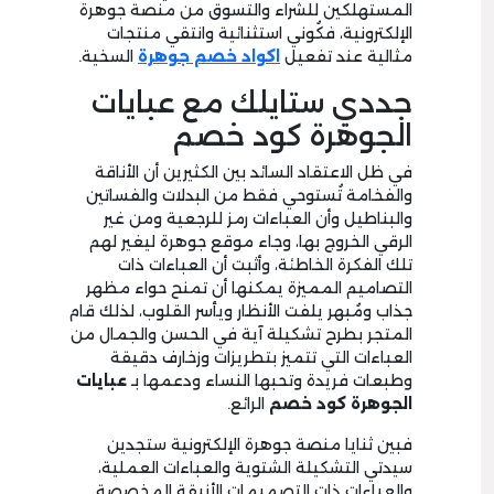
المستهلكين للشراء والتسوق من منصة جوهرة
الإلكترونية، فكُوني استثنائية وانتقي منتجات
مثالية عند تفعيل
اكواد خصم جوهرة
السخية.
جددي ستايلك مع عبايات
الجوهرة كود خصم
في ظل الاعتقاد السائد بين الكثيرين أن الأناقة
والفخامة تُستوحي فقط من البدلات والفساتين
والبناطيل وأن العباءات رمز للرجعية ومن غير
الرقي الخروج بها، وجاء موقع جوهرة ليغير لهم
تلك الفكرة الخاطئة، وأثبت أن العباءات ذات
التصاميم المميزة يمكنها أن تمنح حواء مظهر
جذاب ومُبهر يلفت الأنظار ويأسر القلوب، لذلك قام
المتجر بطرح تشكيلة آية في الحسن والجمال من
العباءات التي تتميز بتطريزات وزخارف دقيقة
وطبعات فريدة وتحبها النساء ودعمها بـ
عبايات
الجوهرة كود خصم
الرائع.
فبين ثنايا منصة جوهرة الإلكترونية ستجدين
سيدتي التشكيلة الشتوية والعباءات العملية،
والعباءات ذات التصميمات الأنيقة المخصصة