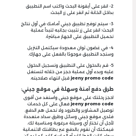
2- انقر على أيقونة البحث واكتب اسم التطبيق
بداخل الخانة ثم انقر على زر البحث.
3- سيتم توفير تطبيق جيني أمامك في أول نتائج
البحث؛ انقر على زر تثبيت بجانبه لتبدأ عملية
تحميل التطبيق على الجهاز مباشرة.
4- في غضون ثوان معدودة سيكتمل التنزيل
وستجد التطبيق موجودًا بالفعل على جهازك.
5- قم بالدخول على التطبيق وتسجيل الدخول
عليه وبدء أول عملية حجز من خلاله لتستغل
jeeny promo code
قبل انتهاء صلاحيته.
طرق دفع آمنة وسهلة في موقع جيني:
احجز رحلتك على موقع جيني واستفد من أقوى
jeeny promo code
فعال على كل خدمات
توصيل المشاوير والطرود ولا تحمل هم الدفع،
فلدى موقع جيني وسائل وطرق سداد متعددة
لأجل أن تختار أي وسيلة مرغوبة ومناسبة لك،
فيمكنك أن تقوم بالدفع عبر بطاقتك الائتمانية
سواء كانت الفيزا كارد أو الماستر كارد، كما يمكن