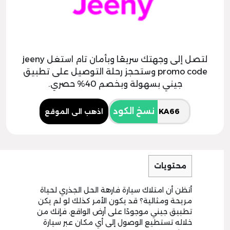
لتصل إلى وجهتك سريعًا وبأمان تام استغل jeeny
promo code وستحجز رحلة التوصيل على تطبيق
جيني بسهولة وبخصم 40% حصري.
نسخ الكود
اذهب الى الموقع
محتويات
أتظن أن امتلاك سيارة فارهة الحل الجذري لحياة
مريحة ومثالية؟ قد يكون الأمر كذلك لو لم يكن
تطبيق جيني موجودًا على أرض الواقع، فإنك من
خلاله تستطيع الوصول إلى أي مكان عبر سيارة