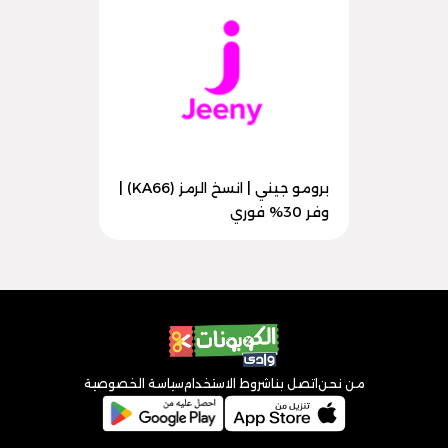
برومو جيني | انسخ الرمز (KA66) |
وفر 30% فوري
من نحن
اتصل بنا
شروط الاستخدام
سياسة الخصوصية