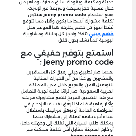
حديثة ومكيفة، ويقودك سائق محترف وماهر من
خلال عملية حجز بسيطة وسريعة عبر الإنترنت،
ومع استخدام
jeeny promo code
ستكون
تكلفة مشوارك أبسط ما يكون وأقل مما تتوقع،
فقط انتهز كل خصم يطرحه هذا الموقع مثل
خصم جيني
40% واحجز كل رحلاتك ومشاويرك
اليومية كما تشاء بدون قلق.
استمتع بتوفير حقيقي مع
jeeny promo code :
بعدما صار تطبيق جيني رفيق كل المسافرين
والمغتربين وواحدًا من أبرز الخيارات المثالية
للتوصيل الآمن والسريع داخل مدن المملكة
العربية السعودية؛ صار لزامًا عليك تجربة التعامل
مع هذا التطبيق المريح لتصير مشاويرك مريحة
وأكثر رفاهية، فلماذا ترهق نفسك بالازدحام في
المواصلات العامة أو ترهق ميزانيتك باستقلال
سيارة أجرة خاصة تصلك إلى مشوارك بينما
يمكنك طلب السيارة التي تقلك إلى وجهتك داخل
أو خارج المدينة مقابل أقل تكلفة ممكنة مع
.
jeeny promo code