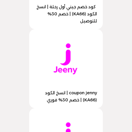
كود خصم جيني أول رحلة | انسخ
الكود (KA66) | خصم 30%
للتوصيل
coupon jenny | انسخ الكود
(KA66) | خصم 30% فوري