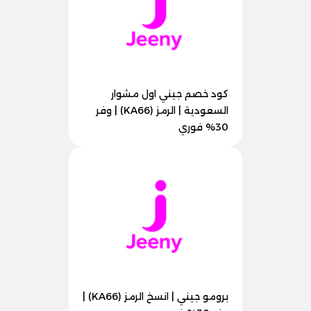
كود خصم جيني اول مشوار
السعودية | الرمز (KA66) | وفر
30% فوري
برومو جيني | انسخ الرمز (KA66) |