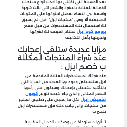
يعد الوسيلة التي تقتني بها أحدث أنواع منتجات
الفعالة للعناية بالبشرة والشعر التي نالت شهرة
واسعة بين النساء بفضل احتوائها على المكونات
الطبيعية ألا وهي “منتجات ايزل”، فإن لم يسبق
لك استعمال تلك المستحضرات من قبل فمع
برومو كود ايزل
ستتاح الفرصة لك لشرائها
وتجربتها بأقل التكاليف.
مزايا عديدة ستلقى إعجابك
عند شراء المنتجات المكللة
ب خصم ايزل :
عند شرائك لمستحضرات العناية المقدمة من
ايزل ستلاحظين وجود بها العديد من المزايا التي
بالتأكيد ستحظى بإعجابك وسيكون على رأسها
السعر المثالي والذي جاء نتيجة تتويج
كوبون
تخفيض
ايزل
لكل ما يعرض على تطبيق المتجر
من منتجات، وإلى جانب ذلك فإن مستحضرات ايزل
تتميز ب:
1- أنها مستوحاة من وصفات الجمال المغربية