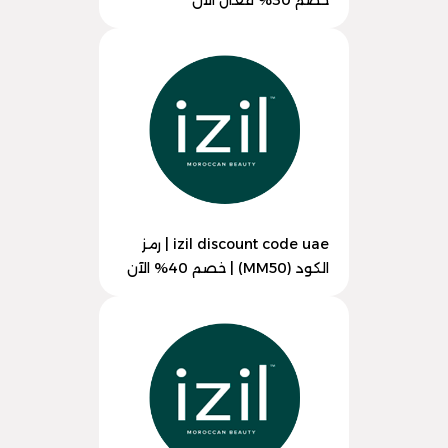
خصم 30% فعال الآن
izil discount code uae | رمز
الكود (MM50) | خصم 40% الآن