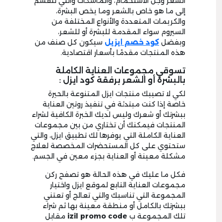
الشعر وجل الاستحمام، والماسكات والتي تنقسم
إلى ما هو خاص بالشعر وما يخص البشرة،
والكريمات المتعددة والأنواع المختلفة من
السيروم سواء المقدمة للبشرة أو للشعر،
وبفضل
كود خصم ايزيل
سيكون كل صنف من
هذه المنتجات مقدمًا بأسعار اقتصادية.
تسوقي مجموعات العناية الكاملة
بالبشرة أو الشعر برفقة كود ايزل :
لكي لا تصيبك منتجات ايزل المتنوعة بالحيرة
خاصة إذا كنت مبتدئة في تنفيذ روتين العناية
ببشرتك أو شعرك وليس لديك الخبرة الكافية لشراء
المنتجات فيمكنك أن تختاري من بين مجموعات
العناية الكاملة التي يوفرها لك تطبيق ايزل، والتي
ستحتوي على كل المستحضرات المخصصة لعلاج
مشكلة معينة أو العناية بجزء معين في الجسم.
فكل ما عليك في هذه الحالة هو تصفح ركن
مجموعات العناية التابع لموقع ايزل واختيار
المجموعة التي تناسبك والتي تعالج أو تعتني
ببشرتك بالكامل أو منطقة معينة بها ثم شراء
تلك المجموعة ب
izil promo code
مقابل