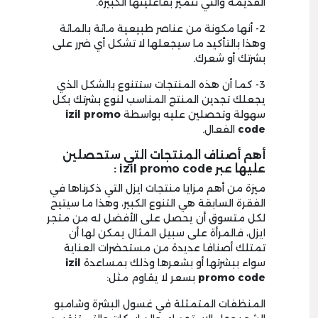
القديمة والتي تتميز بفاعليتها الكبيرة.
2- أنها مكونة من عناصر طبيعية مائة بالمائة
وهذا بالتأكيد ما سيجعلها لا تشكل أي ضرر على
بشرتك أو شعرك.
3- كما أن هذه المنتجات ستتنوع بالشكل الذي
يجعلك تجدين المنتج المناسب لنوع بشرتك بكل
سهولة وتحصلين عليه بواسطة
izil promo
code
الفعال.
أهم أصناف المنتجات التي ستحصلين
عليها عبر izil promo code :
ميزة من أهم مزايا منتجات ايزل التي ذكرناها في
الفقرة السابقة هي التنوع الكبير، وهذا ما سيتيح
لكل متسوق أن يحصل على الأفضل له من متجر
ايزل، فالمرأة على سبيل المثال يمكن لها أن
تمتلك أصنافا عديدة من مستحضرات العناية
سواء ببشرتها أو بشعرها وذلك بمساعدة
izil
promo code
بسعر لا يقاوم مثل:
المنظفات المتمثلة في غسول البشرة وشامبو