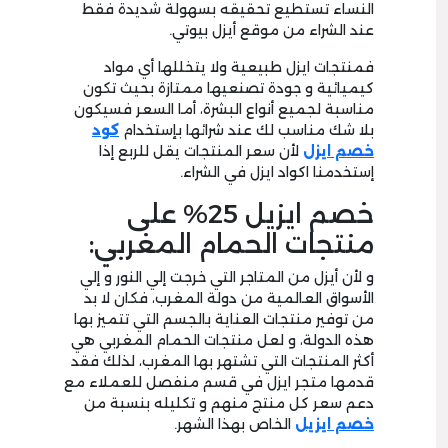
النساء تستطيع تحقيقه بسهولة شديدة فقط
عند الشراء من موقع أيزل بيوتي.
فمنتجات ايزل طبيعية ولا يتخللها أي مواد
كيميائية و جودة تصنعيها ممتازة بحيث تكون
مناسبة لجميع أنواع البشرة، أما السعر فسيكون
بلا شك مناسب لك عند شرائها بإستخدام
كود
خصم ايزل
لأن سعر المنتجات يقل للربع إذا
إستخدمنا اكواد ايزل في الشراء.
خصم ايزيل 25% على
منتجات الحمام المغربي:
و لأن أيزل من المتاجر التي خرجت إلي النور و إلي
الأسواق العالمية من دولة المغرب، فكان لا بد
من توفير منتجات العناية بالجسم التي تتميز بها
هذه الدولة، و لعل منتجات الحمام المغربي هي
أكثر المنتجات التي تشتهر بها المغرب، لذلك فقد
قدمها متجر ايزل في قسم منفصل للعملاء مع
دعم سعر كل منتج منهم و تكليله بنسبة من
خصم ايزيل
الخاص بهذا الشهر.