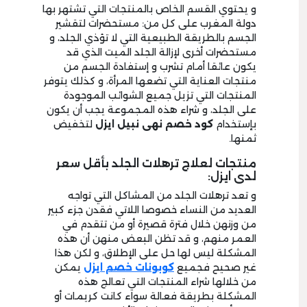
و يحتوي القسم الخاص بالمنتجات التي تشتهر بها
دولة المغرب على كل من: مستحضرات لتقشير
الجسم بالطريقة الطبيعية التي لا تؤذي الجلد، و
مستحضرات أخرى لإزالة الجلد الميت الذي قد
يكون عائقا أمام تشرب و إستفادة الجسم من
منتجات العناية التي تضعها المرأة، و كذلك يتوفر
المنتجات التي تزيل جميع الشوائب الموجودة
على الجلد، و شراء هذه المجموعة يجب أن يكون
بإستخدام
كود خصم نهى نبيل ايزل
لتخفيض
ثمنها.
منتجات لعلاج ترهلات الجلد بأقل سعر
لدى ايزل:
و تعد ترهلات الجلد من المشاكل التي تواجه
العديد من النساء خصوصا اللاتي فقدن جزء كبير
من وزنهن خلال فترة قصيرة أو من تتقدم في
العمر منهم، و قد تظن البعض منهن أن هذه
المشكلة ليس لها حل على الإطلاق، و لكن هذا
غير صحيح فجميع
كوبونات خصم ايزل
يمكن
من خلالها شراء المنتجات التي تعالج هذه
المشكلة بطريقة فعالة سواء كانت كريمات أو