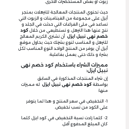
زيوت أو بعض المستحضرات الأخرى.
حيث تحتوي المنتجات المعالجة للترهلات بمتجر
أيزل على مجموعة من الفيتامينات و الزيوت التي
تساعد في ملئ الفراغات التي حدثت في الجلد و
نتج عنها هذا الترهل، و تستطيعي من خلال
كود
خصم نهى نبيل ايزل
أن تشتري الكريم المعالج
للترهل و المناسب لنوع بشرتك حيث يحاول موقع
أيزل أن يوفر من المنتج الواحد النوع المناسب لكل
بشرة و ذلك حتى يعمل بفاعلية.
مميزات الشراء باستخدام كود خصم نهى
نبيل ايزل:
إن شراء المنتجات المذكورة في السابق
بواسطة
كود خصم نهى نبيل ايزل
له مميزات
منها:
1- التخفيض في سعر المنتج و هذا لما يتوفر
على الكود من نسب تخفيض.
2- كلما زادت نسبة التخفيض في كود ايزل كلما
كان المبلغ المدفوع أقل.