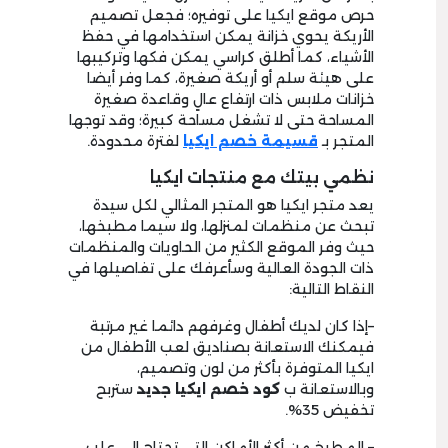
حرص موقع ايكيا على توفيره؛ فجعل تصميم
الأريكة يحوي خزانة يمكن استخدامها في حفظ
الأشياء، كما أطلق كراسي يمكن فكها وتركيبها
على هيئة سلم أو أريكة صغيرة، كما وفر أيضا
خزانات ملابس ذات ارتفاع عالٍ وقاعدة صغيرة
المساحة حتى لا تشغل مساحة كبيرة؛ وقد توجها
المتجر بـ
قسيمة خصم ايكيا
لفترة محدودة.
نظمي بيتك مع منتجات ايكيا
يعد متجر ايكيا هو المتجر المثالي لكل سيدة
تبحث عن منظمات لمنزلها، ولا سيما مطبخها،
حيث وفر الموقع الكثير من الحاويات والمنظمات
ذات الجودة العالية وسأعرفك على تفاصيلها في
النقاط التالية
:
–
إذا كان لديك أطفال وغرفهم دائما غير مرتبة
فيمكنك الاستعانة بصناديق لعب الأطفال من
ايكيا المتوفرة بأكثر من لون وتصميم،
وبالاستعانة ب
كود
خصم
ايكيا
جديد
ستربح
تخفيض 35%
.
– المطبخ من أكثر الأماكن التي تحتاج إلى علب