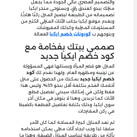
والتصميم العصري عالي الجودة مما يجعل
منزلك يبدو كفندق راقٍ،
ويستوحى متجر ايكيا
تصميماته من الطبيعة ليصبح المنزل ركنًا هادئًا،
ويقدم موقع ايكيا بجانب الأثاث المنزلي الكثير من
المستلزمات المنزلية وكذلك المفروشات،
ويتوجهم ب
كوبونات خصم ايكيا
الفعالة.
صممي بيتك بفخامة مع
كود
خصم
ايكيا
جديد
المنزل هو قصر المرأة وبستانها
فهي المسؤولة
عن ترتيبه ومظهره العام، ولهذا نقدم لك
كود
خصم ايكيا جديد
يمكنك من الحصول على منزل
أحلامك الفخم بتكلفة أقل بنحو
35%
، وليس هذا
فقط ولكن في إمكانك سيدتي تفصيل قطع
الأثاث كما تريدين وهذا لا يتوفر في مكان آخر
سوى ايكيا، وذلك بكتابة تفاصيل القطعة بالضبط
في ركن المقترحات.
لم تعد المنازل كبيرة المساحة كما كان الأمر
سابقا، لذا وجب ايجاد أثاث منزلي يمكن استخدامه
بأكثر من طريقة ليناسب المنازل الضيقة، وهذا ما