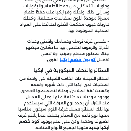
وحاويات لتتمكني من حفظ الطعام والبقوليات
وما إلى ذلك؛ ولذلك وفر ايكيا علب حفظ طعام
مميزة موحدة اللون بمقاسات مختلفة، وكذلك
حاويات حبوب محكمة الغلق لتحافظ على المواد
الغذائية الموجودة بها.
– نظمي غرف نومك وحمامك واقتني وحدات
الأدراج والرفوف لتضعي بها ما تشائين فيظهر
بيتك بمظهر منظم
ومرتب، ولا تنسي
تفعيل
كوبون خصم ايكيا
القوي.
الستائر والتحف الديكورية في ايكيا
الستائر القيمة ذات الخامة الثقيلة هي واحدة من
المنتجات لدى ايكيا التي نالت شهرة واسعة
وكسبت ثقة الملايين، وذلك لتصميمها العصري،
ووجود موديلات مختلفة منها، وعلى العميل
عند الشراء أن يحدد نوع الغرفة التي سيستخدم
بها تلك الستائر؛ فمثلا غرفة النوم سيكون مناسبا
معها نوع ناعم من الستائر يختلف عما يلائم غرف
الضيوف وهكذا، وكن على علم بوجود
كود خصم
ايكيا جديد
متوجا لجميع الأنواع المتاحة.