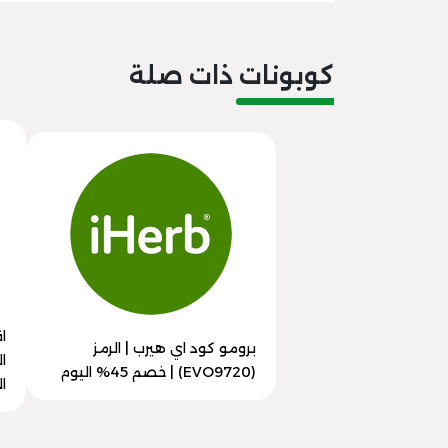
كوبونات ذات صلة
ا
برومو كود اي هيرب | الرمز
(EVO9720) | خصم 45% اليوم
ال