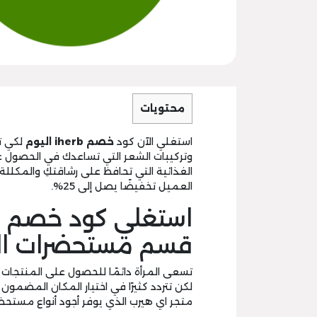
محتويات
استغلي الآن كود
خصم iherb اليوم
لكي ت
وتركيبات الشعر التي تساعدك في الحصول ع
الغذائية التي تحافظ على رشاقتكِ والمكللة أ
العميل تخفيضًا يصل إلى 25%.
قسم مستحضرات ال
تسعى المرأة دائمًا للحصول على المنتجات ال
لكن تتردد كثيرًا في اختيار المكان المضمون 
متجر اي هيرب الذي يوفر أجود أنواع مستحض