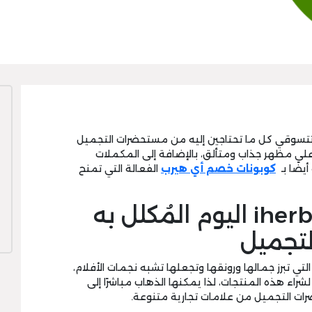
تسوقي كل ما تحتاجين إليه من مستحضرات التجميل
لى مظهر جذاب ومتألق، بالإضافة إلى المكملات
يضًا بـ
كوبونات خصم أي هيرب
الفعالة التي تمنح
استغلي كود خصم iherb اليوم المُكلل به
تجميل
تي تبرز جمالها ورونقها وتجعلها تشبه نجمات الأفلام،
لشراء هذه المنتجات، لذا يمكنها الذهاب مباشرًا إلى
رات التجميل من علامات تجارية متنوعة.