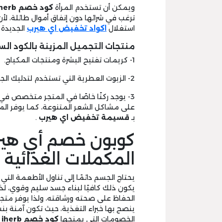
ويمكن أن تستخدم المرأة
كود خصم
iherb
استغلال
اكواد تخفيض اي هيرب
الجديدة ا
منتجات التجميل المزينة بالكود الس
1- كريمات تفتيح البشرة ومنتجات المكياج.
2- الزيوت العطرية التي تستخدم لتدليك الجسم واليدين، بالإضافة إلى كريمات الترطيب والمقشرات.
3- يوجد ركنًا خاصًا في المتجر متخصص في
على مشاكل الشعر المتنوعة، كما يوفر ال
بـ
قسيمة تخفيض اي هيرب
.
كوبون خصم أي هير
المكملات الغذائية
يحتاج الجسم دائمًا إلى تناول الأطعمة التي
يكون ذلك كافيًا لبناء جسد سليم وقوي، لذ
الحفاظ على صحته ورشاقته، ولذا يوفر متجر 
الخصومات التي يمنحها
كود خصم
iherb