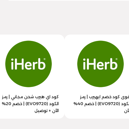
قوى كود خصم ايهيرب | رمز
كود اي هيرب شحن مجاني | رمز
الكود (EVO9720) | خصم 40%
الكود (EVO9720) | خصم 20%
آن
الآن + توصيل