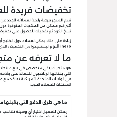
تخفيضات فريدة للع
قدم المتجر فرصة رائعة لعملائه الجدد ع
أكبر قدر ممكن من المنتجات المتوفرة دون 
نسخ الكود ثم تفعيله للحصول على تخفيض 25% من القيمة النقدية للمشتري
زيادة على ذلك يمكن لعملاء دول الخليج أي
iherb
اليوم
ليستفيدوا من التخفيض الذي
ما لا تعرفه عن متج
هو متجر أمريكي متخصص في بيع منتجات الع
التي يحتاجها الرياضيون للحفاظ على رشاقة
في الولايات المتحدة الأمريكية تعاقد مع
المنتجات للعملاء العرب.
ما هي طرق الدفع التي يقبلها متج
يمكن للعميل اختيار أي وسيلة تتناسب 