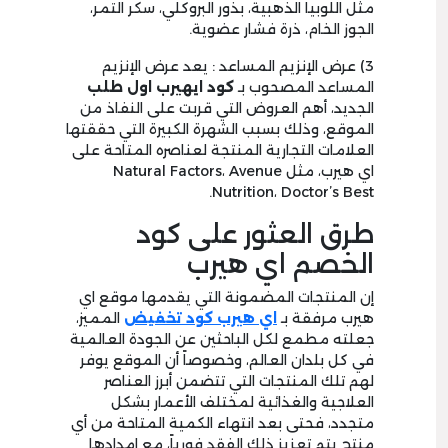
مثل اللوبيا الذهبية، بذور البروكلي، سكر التمر،
الجوز الخام، ذرة فشار عضوية.
3) عرض الإنزيم المساعد : يعد عرض الإنزيم
المساعد المصحوب بـ
كود ايهيرب اول
طلب
الجديد، أهم العروض التي قربت على النفاذ من
الموقع، وذلك بسبب الشهرة الكبيرة التي حققتها
العلامات التجارية المنتجة لعناصره المتاحة على
اي هيرب، مثل Natural Factors، Avenue
Nutrition، Doctor’s Best.
طرق العثور على كود
الخصم اي هيرب
إن المنتجات المضمونة التي يقدمها موقع اي
هيرب مرفقة بـ
اي هيرب كود تخفيض
المميز،
جعلته مطمع لكل الباحثين عن الجودة العالمية
في كل بلدان العالم، وخصوصاً أن الموقع يوفر
لهم تلك المنتجات التي تتضمن أبرز العناصر
العلاجية والغذائية لمختلف الأعمار بشكل
متجدد، فحتى بعد انتهاء الكمية المتاحة من أي
منتج يتم تعزيز ذلك الفقد فورياً، مع إمدادها