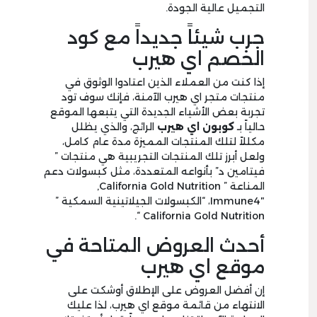
التجميل عالية الجودة.
جرب شيئاً جديداً مع كود
الخصم اي هيرب
إذا كنت من العملاء الذين اعتادوا الوثوق في
منتجات متجر اي هيرب الآمنة، فإنك سوف تود
تجربة بعض الأشياء الجديدة التي يتبعها الموقع
حالياً بـ
كوبون اي هيرب
الرائج، والذي يظلل
مكللاً لتلك المنتجات المميزة مدة عام كامل،
ولعل أبرز تلك المنتجات التجريبية هي منتجات ”
فيتامين د” بأنواعه المتعددة، مثل كبسولات دعم
المناعة ” California Gold Nutrition‏,
Immune4″، “الكبسولات الجيلاتينية السمكية ”
California Gold Nutrition “.
أحدث العروض المتاحة في
موقع اي هيرب
إن أفضل العروض على الإطلاق أوشكت على
الانتهاء من قائمة موقع اي هيرب، لذا عليك