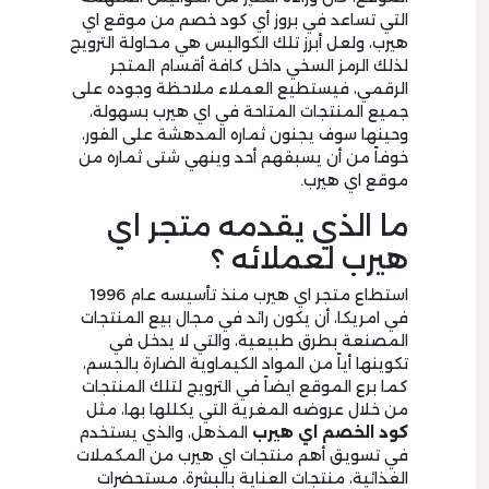
التي تساعد في بروز أي كود خصم من موقع اي
هيرب، ولعل أبرز تلك الكواليس هي محاولة الترويج
لذلك الرمز السخي داخل كافة أقسام المتجر
الرقمي، فيستطيع العملاء ملاحظة وجوده على
جميع المنتجات المتاحة في اي هيرب بسهولة،
وحينها سوف يجنون ثماره المدهشة على الفور،
خوفاً من أن يسبقهم أحد وينهي شتى ثماره من
موقع اي هيرب.
ما الذي يقدمه متجر اي
هيرب لعملائه ؟
استطاع متجر اي هيرب منذ تأسيسه عام 1996
في امريكا، أن يكون رائد في مجال بيع المنتجات
المصنعة بطرق طبيعية، والتي لا يدخل في
تكوينها أياً من المواد الكيماوية الضارة بالجسم،
كما برع الموقع ايضاً في الترويج لتلك المنتجات
من خلال عروضه المغرية التي يكللها بها، مثل
كود الخصم اي هيرب
المذهل، والذي يستخدم
في تسويق أهم منتجات اي هيرب من المكملات
الغذائية، منتجات العناية بالبشرة، مستحضرات