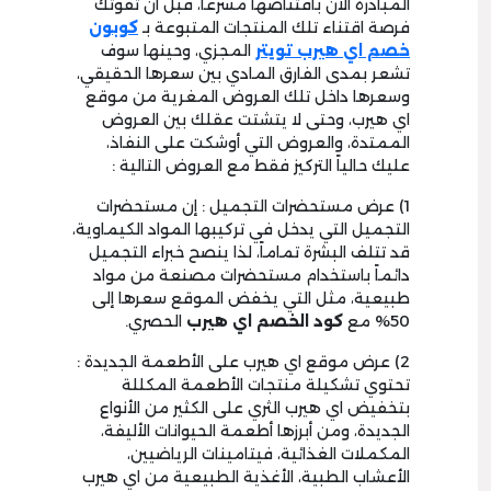
المبادرة الآن باقتناصها مسرعاً، قبل أن تفوتك
فرصة اقتناء تلك المنتجات المتبوعة بـ
كوبون
خصم اي هيرب تويتر
المجزي، وحينها سوف
تشعر بمدى الفارق المادي بين سعرها الحقيقي،
وسعرها داخل تلك العروض المغرية من موقع
اي هيرب، وحتى لا يتشتت عقلك بين العروض
الممتدة، والعروض التي أوشكت على النفاذ،
عليك حالياً التركيز فقط مع العروض التالية :
1) عرض مستحضرات التجميل : إن مستحضرات
التجميل التي يدخل في تركيبها المواد الكيماوية،
قد تتلف البشرة تماماً، لذا ينصح خبراء التجميل
دائماً باستخدام مستحضرات مصنعة من مواد
طبيعية، مثل التي يخفض الموقع سعرها إلى
50% مع
كود الخصم اي هيرب
الحصري.
2) عرض موقع اي هيرب على الأطعمة الجديدة :
تحتوي تشكيلة منتجات الأطعمة المكللة
بتخفيض اي هيرب الثري على الكثير من الأنواع
الجديدة، ومن أبرزها أطعمة الحيوانات الأليفة،
المكملات الغذائية، فيتامينات الرياضيين،
الأعشاب الطبية، الأغذية الطبيعية من اي هيرب