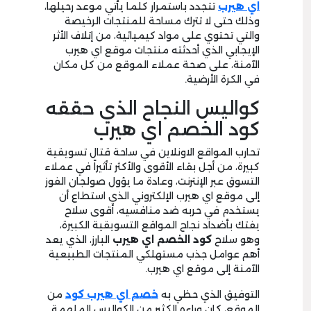
اي هيرب
تتجدد باستمرار كلما يأتي موعد رحيلها،
وذلك حتى لا تترك مساحة للمنتجات الرخيصة
والتي تحتوي على مواد كيميائية، من إتلاف الأثر
الإيجابي الذي أحدثته منتجات موقع اي هيرب
الآمنة، على صحة عملاء الموقع من كل مكان
في الكرة الأرضية.
كواليس النجاح الذي حققه
كود الخصم اي هيرب
تحارب المواقع الاونلاين في ساحة قتال تسويقية
كبيرة، من أجل بقاء الأقوى والأكثر تأثيراً في عملاء
التسوق عبر الإنترنت، وعادة ما يؤول صولجان الفوز
إلى موقع اي هيرب الإلكتروني الذي استطاع أن
يستخدم في حربه ضد منافسيه، أقوى سلاح
يفتك بأضداد نجاح المواقع التسويقية الكبيرة،
وهو سلاح
كود الخصم اي هيرب
البارز، الذي يعد
أهم عوامل جذب مستهلكي المنتجات الطبيعية
الآمنة إلى موقع اي هيرب.
التوفيق الذي حظي به
خصم اي هيرب كود
من
الموقع، كان وراءه الكثير من الكواليس الملهمة