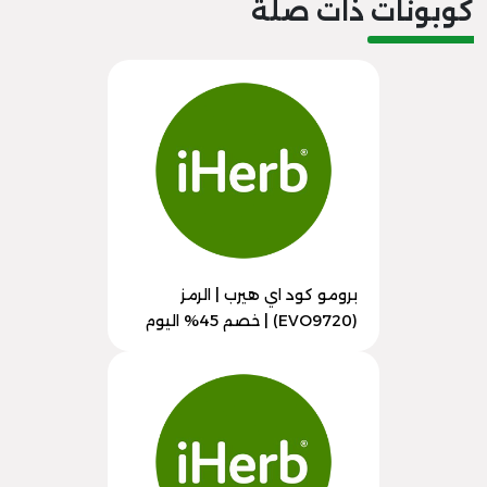
كوبونات ذات صلة
برومو كود اي هيرب | الرمز
(EVO9720) | خصم 45% اليوم