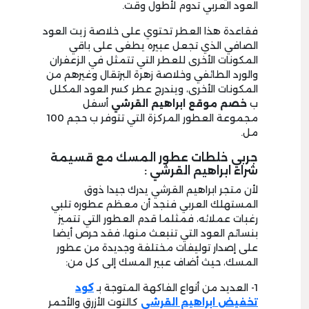
العود العربي تدوم لأطول وقت.
فقاعدة هذا العطر تحتوي على خلاصة زيت العود
الصافي الذي تجعل عبيره يطغى على باقي
المكونات الأخرى للعطر التي تتمثل في الزعفران
والورد الطائفي وخلاصة زهرة البرتقال وغيرهم من
المكونات الأخرى، ويندرج عطر كسر العود المكلل
ب
خصم موقع ابراهيم القرشي
أسفل
مجموعة العطور المركزة التي تتوفر ب حجم 100
مل.
جربي خلطات عطور المسك مع قسيمة
شراء ابراهيم القرشي :
لأن متجر ابراهيم القرشي يدرك جيدا ذوق
المستهلك العربي فنجد أن معظم عطوره تلبي
رغبات عملائه، فمثلما قدم العطور التي تتميز
بنسائم العود التي تنبعث منها، فقد حرص أيضا
على إصدار توليفات مختلفة وجديدة من عطور
المسك، حيث أضاف عبير المسك إلى كل من:
1- العديد من أنواع الفاكهة المتوجة بـ
كود
تخفيض ابراهيم القرشي
كالتوت الأزرق والأحمر