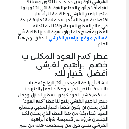
القرشي
تتوفر من جديد لدينا لتكون وسيلتك
لشراء أفخم أنواع العطور الشرقية التي اشتهر بها
متجر ابراهيم القرشي وذلك مقابل أسعار
اقتصادية، فهذا المتجر يعد علامة تجارية فريدة
في عالم العطور العربية، واقتناء منتجاته
العطرية أصبح حلما يراود هواة التميز لذلك فتأتي
قسائم موقع ابراهيم القرشي
لتحقق لهم هذا
الحلم.
عطر كسر العود المكلل ب
خصم ابراهيم القرشي
أفضل اختيار لك:
لا شك أن رائحة العود من أكثر الروائح تفضيلا
بالنسبة لنا نحن العرب، وهذا ما جعل الكثير منا
يستخدم خشب العود كبخور لتعطير المنزل، وجعل
متجر ابراهيم القرشي ينتج لنا عطر “كسر العود”
الذي يمكن أن يكون أفضل اختيار لمحبي وعشاق
العود، فكل زخة من هذا العطر الذي يمكن لكلا
الجنسين شراؤه عبر
قسيمة
شراء ابراهيم
القرشي
تخلق حول من يستخدمه هالة من عبير