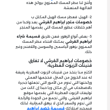
وأنتج لنا عطر المسك الممزوج بروائح هذه
الفاكهة المنعشة.
2- الهيل: فعطر مسك الهيل المكلل ب
خصومات متجر ابراهيم القرشي
يعد واحدا من
أهم خلطات عطور المسك التي يقدمها المتجر.
3- بعض أنواع الزهور: فعن طريق
قسيمة شراء
ابراهيم القرشي
يمكنك اقتناء عطر المسك
الممزوج بزهور الياسمين والسوسن واللافندر وغير
ذلك.
خصومات ابراهيم القرشي لا تفارق
قنينات الزيوت العطرية:
الكثير منا يتخذ من قنينات الزيوت العطرية رفيقة
له عند الخروج من المنزل، فحجمها العملي
ورائحتها التي تدوم من الأمور التي تجعلها جديرة
بالاصطحاب في أي مكان ويا حبذا إن كانت من
توليفات الزيوت العطرية التي يقدمها موقع
ابراهيم القرشي، والتي تجمع من الجودة والرائحة
التي تدوم والسعر الذي لا يرهق الميزانية، لذلك
فبمجرد امتلاكك
قسيمة خصم ابراهيم