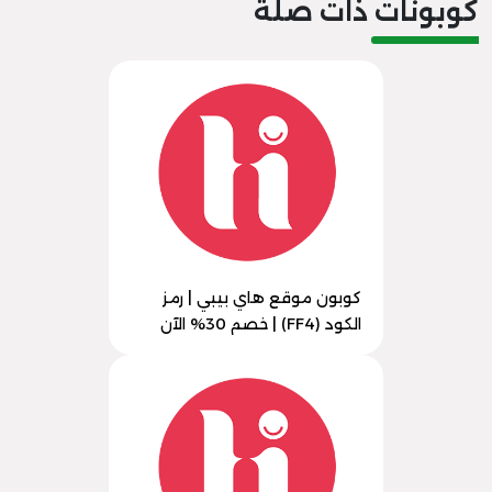
كوبونات ذات صلة
كوبون موقع هاي بيبي | رمز
الكود (FF4) | خصم 30% الآن