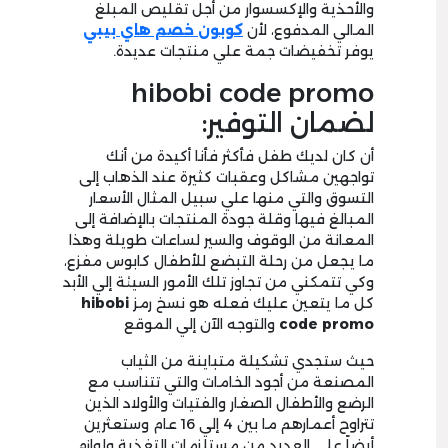
والأحذية والإكسسوار من أجل تقليص المبلغ
المالي المدفوع، لأن
كوبون خصم هاي بيبي
يوفر تخفيضات جمة علي منتجات عديدة.
hibobi code promo
لضمان التوفير:
أن كان لديك طفل فأكثر فأنا أكيدة من أنك
تواجهين مشاكل وعقبات كثيرة عند الذهاب إلى
التسوق والتي منها علي سبيل المثال الأسعار
المبالغ فيها وقلة جودة المنتجات بالإضافة إلى
المعانة من الوقوف والسير لساعات طويلة وهذا
ما يجعل من رحلة التبضع للأطفال كابوس مفزع،
وكي تتمكني من تجاوز تلك الأمور السيئة إلي الأبد
كل ما يتعين عليك فعله هو نسخ رمز
hibobi
code promo
والتوجه الآن إلي الموقع
حيث ستجدي تشكيلة متباينة من الثياب
المصنعة من أجود الخامات والتي تتناسب مع
الرضع والأطفال الصغار والفتيات والأولاد الذين
تتراوح أعمارهم ما بين 4 إلي 16 عام وستعثرين
أيضاً علي العديد من مستلزمات التغذية ولوازم