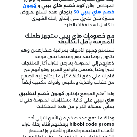
المرحاض، ولأن
كود خصم هاي بيبي
و
كوبون
خصم هاي بيبي 30
يتوجان هذه السلع بعروض
مميزة فلن تجبري علي إنفاق راتبك الشهري
بالكامل لسد نفقات الطرد.
مع خصومات هاي بيبي ستجهز طفلك
للمدرسة بأقل التكاليف:
تستمتع جميع الأمهات بمراقبة صغارهمن وهم
يكبرون يوماً بعد يوم وعندما يحين موعد
ذهابهم إلي المدرسة يسرعن لشراء أكثر المنتجات
تميزاً وهنا يصدمن بالواقع المرير وهو أنهم غير
قادرات علي دفع تكلفة كل ما يحتاج إليه الصغير
من حقائب وأحذية وملابس وأدوات مكتبية أيضاً.
ولذا أهتم الموقع بإطلاق
كوبون خصم لتطبيق
هاي بيبي
علي كافة مستلزمات المدرسة حتي لا
يعاني عملائه الكرام من هذه المشكلات.
وذلك ما دفع عدد ضخم من الأمهات إلي أخذ
hibobi code promo
برفقتهم أثناء رحلة شراء
الألعاب التعليمة والدفاتر والأقلام وإكسسوار