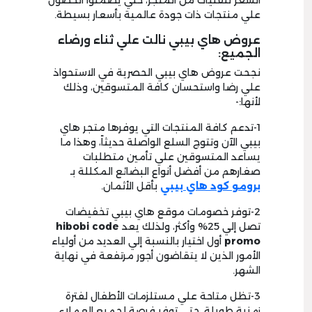
الشعر للفتيات من المتجر، حتي يضمنوا الحصول
علي منتجات ذات جودة عالمية بأسعار بسيطة.
عروض هاي بيبي نالت علي ثناء ورضاء
الجميع:
نجحت عروض هاي بيبي الحصرية في الاستحواذ
علي رضا واستحسان كافة المتسوقين، وذلك
لأنها:-
1-تدعم كافة المنتجات التي يوفرها متجر هاي
بيبي الآن وتتوج السلع الواصلة حديثاً، وهذا ما
يساعد المتسوقين علي تأمين متطلبات
صغارهم من أفضل أنواع البضائع المكللة بـ
برومو كود هاي بيبي
بأقل الأثمان.
2-توفر خصومات موقع هاي بيبي تخفيضات
تصل إلي 25% وأكثر، ولذلك يعد
hibobi code
promo
أول اختيار بالنسبة إلي العديد من أولياء
الأمور الذين لا يتقاضون أجور مرتفعة في نهاية
الشهر.
3-تظل متاحة علي مستلزمات الأطفال لفترة
زمنية طويلة، حتي توفر فرصة لجميع العملاء