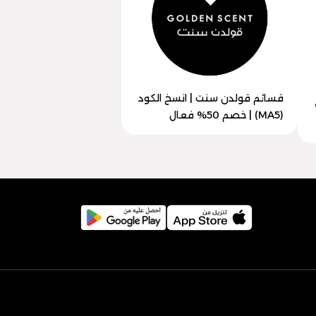
قسائم قولدن سنت | انسخ الكود
 50%
(MA5) | خصم 50% فعال