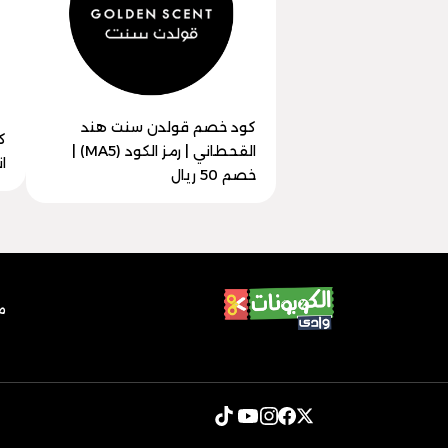
كود خصم قولدن سنت هند
ك
القحطاني | رمز الكود (MA5) |
انس
خصم 50 ريال
م