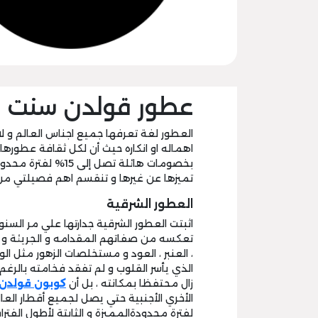
عطور قولدن سنت ا
العطور لغة تعرفها جميع اجناس العالم و لا
اهماله او انكاره حيث أن لكل ثقافة عطورها
بخصومات هائلة تصل إلى 15% لفترة محدودة من خلال
تميزها عن غيرها و تنقسم اهم فصيلتي من 
العطور الشرقية
اثبتت العطور الشرقية جدارتها علي مر السنوا
تعكسه من صفاتهم المقدامه و الجريئة و ا
، العنبر ، العود و مستخلصات الزهور مثل الو
الذي يأسر القلوب و لم تفقد فخامته بالرغم من
زال محتفظا بمكانته ، بل أن
كوبون قولدن
الأخري الأجنبية حتي يصل لجميع أقطار العال
لفترة محدودةالمميزة و الثابتة لأطول الف