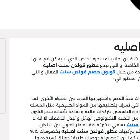
صليه
 شك انها جانب له سحره الخاص الذي لا يمكن لاي منها
 الخاصة و التي تبدع
عطور قولدن سنت اصليه
كوبون خصم قولدن سنت
الفعال و التي
العطور الي :
ت منذ القدم و اشتهر بها العرب بين الاقوام الأخري لما
لتي تميزت بتصنيعها من المواد الطبيعية مثل المسك
رد و الياسمين بتركيزات عالية و نفاذة بأصالة سحر الشرق
 التقدم التكنولوجي الهائل و تبدل الثاقفات الا انه لا
 سنت
يسعي لنشر ثقافة العطر العربي بين البلدان
م بتركيبات
عطور قولدن سنت اصليه
بخصومات 15%
ترات كما انها تخضع لفحوصات طبية تجعلك تستخدمها