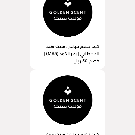
كود خصم قولدن سنت هند
القحطاني | رمز الكود (MA5) |
خصم 50 ريال
كود خصم قولدن سنت قوي |