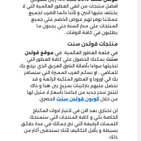
افضل منتجات من انقي العطور العالمية التي لا
يختلف عليها اثنين و لأننا دائما الاقرب لجميع
عملائنا نوفر لهم عروض الخصم علي جميع
المنتجات علي مدار السنة حتي يجدون ما
يطلبون في كافة الاوقات .
منتجات قولدن سنت
في قلعة العطور العالمية في
موقع قولدن
سنت
يمكنك الحصول علي كافة العطور التي
تتخيلها سواءا بأصالة الشرق العريق الذي يرجع بك
للماضي ، او نسائم الغرب المميزة التي ستسافر
بك الي اوروبا و العطور الملكية الرائعة و قد
تحصل عليهم بتركيبات بمزيج بين هذا و ذاك
لتنتج سحر جديد من ابداعنا بأسعار لا مثيل لها
من خلال
كوبون قولدن سنت
الحصري.
لن تحتاري بعد الان في اختيار ادوات المكياج
الخاصة بكي و كافة المنتجات التي ستمنحك
اللمسات الرقيقة التي تبرز جمالك في عدة دقائق
بسيطة و بأقل التكاليف لأنك تستحقين أكثر من
ذلك .