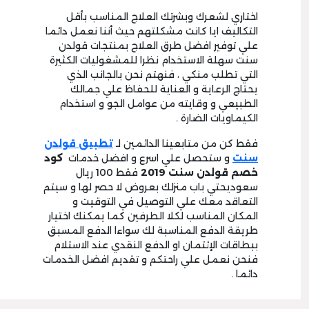
اختاري لشعرك وبشرتك العلاج المناسب بأقل
التكاليف ايا كانت مشكلتهم حيث أننا نعمل دائما
علي توفير افضل طرق العلاج بمنتجات قولدن
سنت سهلة الاستخدام نظرا للمشغوليات الكثيرة
التي تطلب منكي ، فنهتم نحن بالجانب الذي
يحتاج الرعاية و العناية للحفاظ علي جمالك
الطبيعي و وقايته من عوامل الجو و استخدام
الكيماويات الضارة .
فقط كن من متابعينا الدائمين لـ
تطبيق قولدن
سنت
و ستحصل علي اسرع و افضل خدمات
كود
خصم قولدن سنت 2019
فقط 100 ريال
سعوديحتي باب منزلك بعروض لا حصر لها و سيتم
التعاقد معك علي التوصيل في التوقيت و
المكان المناسب لكلا الطرفين كما يمكنك اختيار
طريقة الدفع المناسبة لك سواءا الدفع المسبق
ببطاقات الإئتمان او الدفع النقدي عند الاستلام
فنحن نعمل علي راحتكم و تقديم افضل الخدمات
دائما .