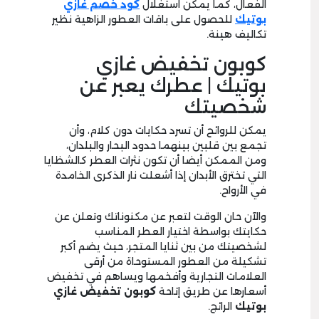
الفعال، كما يمكن استغلال
كود خصم غازي
بوتيك
للحصول على باقات العطور الزاهية نظير
تكاليف هينة.
كوبون تخفيض غازي
بوتيك | عطرك يعبر عن
شخصيتك
يمكن للروائح أن تسرد حكايات دون كلام، وأن
تجمع بين قلبين بينهما حدود البحار والبلدان،
ومن الممكن أيضا أن تكون نثرات العطر كالشظايا
التي تخترق الأبدان إذا أشعلت نار الذكرى الخامدة
في الأرواح.
والآن حان الوقت لتعبر عن مكنوناتك وتعلن عن
حكايتك بواسطة اختيار العطر المناسب
لشخصيتك من بين ثنايا المتجر، حيث يضم أكبر
تشكيلة من العطور المستوحاة من أرقى
العلامات التجارية وأفخمها ويساهم في تخفيض
أسعارها عن طريق إتاحة
كوبون تخفيض غازي
بوتيك
الرائج.