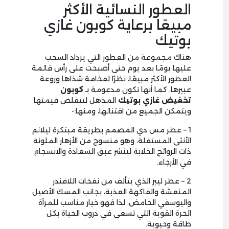
العطور النسائية الأكثر
مبيعًا برعاية كوبون غازي
بوتيك
هناك مجموعة من العطور التي يزداد السحب
عليها يومًا بعد يوم حتى أصبحت على رأس قائمة
العطور الأكثر مبيعًا، نظرًا لفخامة شذاها وروعة
عبيرها، كما أنها تكون مدعومة بـ
كوبون
تخفيض غازي بوتيك
المذهل لتتقلص قيمتها
ويتمكن الجميع من اقتنائها، ومنها:-
1 – عطر مس دي المصمم بطريقة مبتكرة ليلائم
الأنثى المستقلة، وهو منسوج من الأزهار الملونة
ذات الروائح الخلابة لينشر عبق السعادة والانسجام
في الأرجاء.
2 – عطر ليبر الذي يتألف من نفحات اللافندر
المنعشة والفاكهة العذبة، بجانب المسك الأصيل
واليوسفي الحامض، لذا فهو خيار مناسب للمرأة
الحرة القوية التي تسعى في دروب الحياة بكل
طاقة وحيوية.