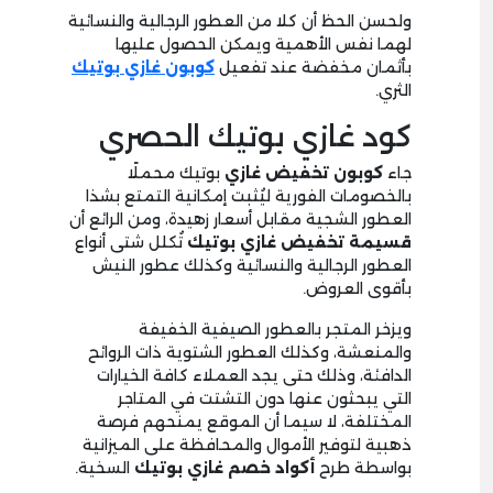
ولحسن الحظ أن كلا من العطور الرجالية والنسائية
لهما نفس الأهمية ويمكن الحصول عليها
بأثمان مخفضة عند تفعيل
كوبون غازي بوتيك
الثري.
كود غازي بوتيك الحصري
جاء
كوبون تخفيض غازي
بوتيك محملًا
بالخصومات الفورية ليُثبت إمكانية التمتع بشذا
العطور الشجية مقابل أسعار زهيدة، ومن الرائع أن
قسيمة تخفيض غازي
بوتيك
تُكلل شتى أنواع
العطور الرجالية والنسائية وكذلك عطور النيش
بأقوى العروض.
ويزخر المتجر بالعطور الصيفية الخفيفة
والمنعشة، وكذلك العطور الشتوية ذات الروائح
الدافئة، وذلك حتى يجد العملاء كافة الخيارات
التي يبحثون عنها دون التشتت في المتاجر
المختلفة، لا سيما أن الموقع يمنحهم فرصة
ذهبية لتوفير الأموال والمحافظة على الميزانية
بواسطة طرح
أكواد
خصم غازي بوتيك
السخية.