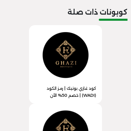
كوبونات ذات صلة
كود غازي بوتيك | رمز الكود
(WADI) | خصم 50% الآن