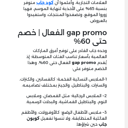
العلامات التجارية، وأعلموا أن
كود جاب
متوفر
بنسبة
65
% على الأحذية لنهاية الموسم، فهيا
زوروا الموقع، وتصفحوا المنتجات، واستفيدوا
بالعروض.
gap promo
الفعال | خصم
حتى
60%
وحده جاب القادر على توفير أعرق الماركات
العالمية بأسعار تناسب الفئات المتوسطة؛ إذ
يُقدم
gap promo
الفعال حتى
60
%، وهذا
الخصم متوفر على:
1
-الملابس النسائية الفخمة؛ كالفساتين، والكنزات،
والسترات، والبناطيل، والجينز بمختلف تصاميمه.
2
– الملابس الرجالية؛ مثل القمصان، وملابس
النوم، والبناطيل القماشية، والبدلات الرسمية.
3
– ملابس الأطفال الرضع؛ كالأوفرولات، والأطقم
العائلية المتطابقة، ولا تنسوا تفعيل
كوبون
جاب
حين شراؤها.