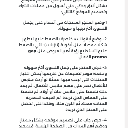
بشكل أنيق وذكي حتى يُسهل من عمليات الشراء،
وتصميم الموقع كالتالي:
1
-وضع المتجر المنتجات في أقسام حتى يجعل
التسوق أكثر ترتيبا و سهولة.
2
– وضع أيقونات مختصرة بالضغط عليها يظهر
شكلا مفصلا؛ مثل أيقونة (تنزيلات)؛ التي بالضغط
عليها تستطيع رؤية أهم العروض مثل
gap
promo
الفعال.
3
– حرص المتجر على جعل التسوق أكثر سهولة
ومتعة؛ فوفر تصنيفات عن طريقها يُمكن اختيار
المنتجات التي ترغب فيها؛ فمثلا لو أردت ملابس
للأطفال تنقر على قسم ملابس الأطفال، ثم بعد
ذلك تضغط على ملابس بنات أو أولاد، ثم تضغط
على المقاس الذي تريده، ثم القيمة السعرية
المتاحة معك، ثم اللون مثلا، وهكذا حتى تحصل
على المنتج الذي تريده.
4
– حرص جاب على تصميم موقعه بشكل ممتاز،
ووضع أهم الميزات في الصفحة الرئيسة؛ فبمجرد