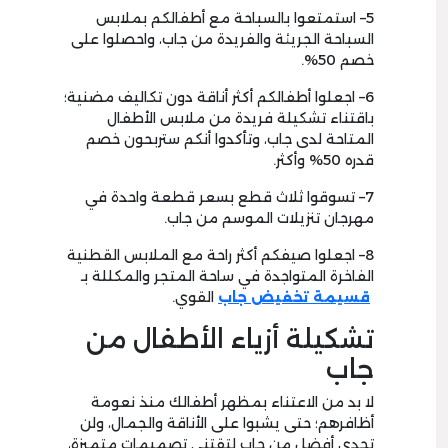
5
– استمتعوا بالسباحة مع أطفالكم بملابس
السباحة الجريئة والفريدة من جاب، واحصلوا على
خصم
50%.
6
– اجعلوا أطفالكم أكثر أناقة دون تكاليف مضنية؛
باقتناء تشكيلة فريدة من ملابس الأطفال
المتاحة لدى جاب، وتأكدوا أنكم ستربحون خصم
قدره
50
% وأكثر.
7
– تسوقوا ثلاث قطع بسعر قطعة واحدة في
مهرجان تنزيلات الموسم من جاب.
8
– اجعلوا صيفكم أكثر راحة مع الملابس القطنية
الفاخرة المتواجدة في ساحة المتجر والمكللة بـ
قسيمة تخفيض جاب
القوي.
تشكيلة أزياء الأطفال من
جاب
لا بد من الاعتناء بمظهر أطفالك منذ نعومة
أظافرهم؛ حتى يشبوا على الأناقة والجمال، ولن
تجدي أفضل من جاب لتقتني تصميمات متميزة،