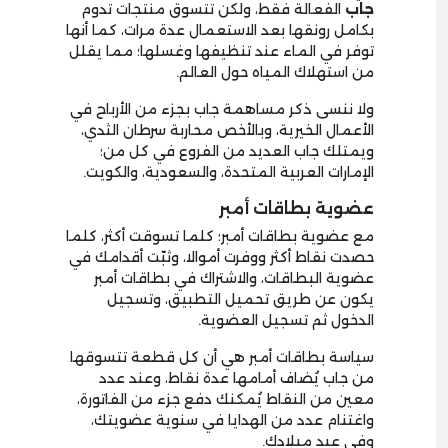
جاب
الفعالة فقط، ولكن تتسوق منتجات تدوم
بكامل رونقها بعد الاستعمال عدة مرات، كما أنها
توفر في الماء عند تنظيفها وغسلها؛ مما يقلل
من استهلاك المياه حول العالم.
ولا ننسى ذكر مساهمة جاب بجزء من الأرباح في
الأعمال الخيرية، وبالأخص محاربة سرطان الثدي،
ويمتلك جاب العديد من الفروع في كل من؛
الإمارات العربية المتحدة، والسعودية، والكويت.
عضوية بطاقات أمبر
مع عضوية بطاقات أمبر؛ كلما تسوقت أكثر، كلما
حصدت نقاط أكثر ووفرت أموالا، وثبّت أقدامك في
عضوية البطاقات، والاشتراك في بطاقات أمبر
يكون عن طريق تحميل التطبيق، وتسجيل
الدخول ثم تسجيل العضوية.
سياسة بطاقات أمبر هي أن كل قطعة تتسوقها
من جاب يُضاف أمامها عدة نقاط، وعند عدد
معين من النقاط يُمكنك دفع جزء من الفاتورة،
واغتنام عدد من الهدايا في سنوية عضويتك،
وفي عيد ميلادك.