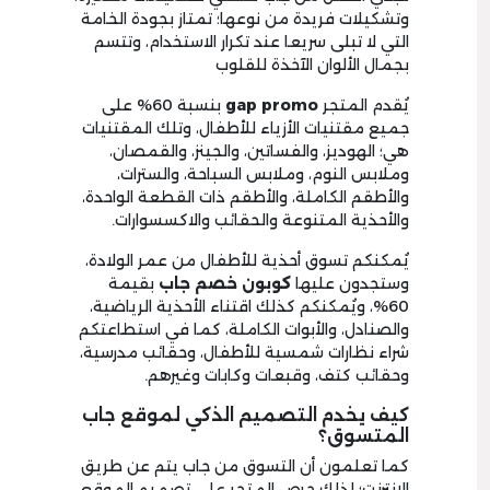
وتشكيلات فريدة من نوعها؛ تمتاز بجودة الخامة
التي لا تبلى سريعا عند تكرار الاستخدام، وتتسم
بجمال الألوان الآخذة للقلوب
يُقدم المتجر
gap promo
بنسبة
60
% على
جميع مقتنيات الأزياء للأطفال، وتلك المقتنيات
هي؛ الهوديز، والفساتين، والجينز، والقمصان،
وملابس النوم، وملابس السباحة، والسترات،
والأطقم الكاملة، والأطقم ذات القطعة الواحدة،
والأحذية المتنوعة والحقائب والاكسسوارات.
يُمكنكم تسوق أحذية للأطفال من عمر الولادة،
وستجدون عليها
كوبون خصم جاب
بقيمة
60
%، ويُمكنكم كذلك اقتناء الأحذية الرياضية،
والصنادل، والأبوات الكاملة، كما في استطاعتكم
شراء نظارات شمسية للأطفال، وحقائب مدرسية،
وحقائب كتف، وقبعات وكابات وغيرهم.
كيف يخدم التصميم الذكي لموقع جاب
المتسوق؟
كما تعلمون أن التسوق من جاب يتم عن طريق
الانترنت؛ لذلك حرص المتجر على تصميم الموقع