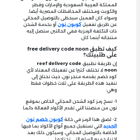
المملكة العربية السعودية والإمارات وقطر
والكويت ومختلف المحافظات المصرية أيضا،
وسواء كان العميل سيحظى بالتوصيل المجاني
عن طريق تفعيل
كوبون نون
أو بخدمة الشحن
ذات التكلفة الرمزية ففي الحالتين ستصل إليه
منتجاته أينما كان.
كيف تطبق free delivery code noon
على طلبيتك؟
إن طريقة تطبيق
reef delivery code
noon
لا تختلف كثيرا عن تفعيلك المعتاد لأي
كود خصم يقدمه متجر نون، حيث تحتاج إلى
تنفيذ هذه الطريقة على ثلاث خطوات فقط
وهي:
1- نسخ رمز كود الشحن المجاني الخاص بموقع
نون من منصتنا التي تقدم الأكواد الفعالة دائما.
2- لصق هذا الرمز في خانة
كوبون خصم نون
الجديد
التي تستقبل جميع أنواع الأكواد بما فيها
الخاصة بالتوصيل المجاني، وسيكون ذلك بعد
اختيار جميع السلع التي تحتاجها.