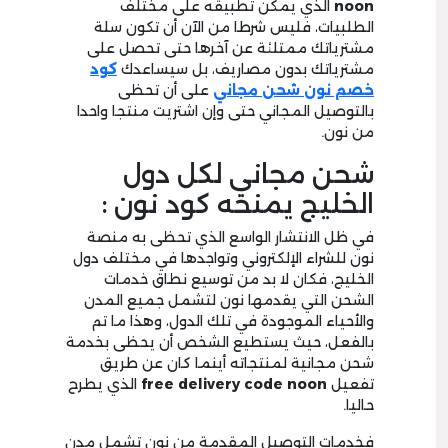
noon
الذي يمكن تطبيقه على مختلف
الطلبيات، فليس شرطا من الآن أن تكون سلة
مشترياتك ممتلئة عن آخرها حتى تحصل على
مشترياتك بدون مصاريف، بل سيساعدك
كود
خصم نون شحن مجاني
على أن تحظى
بالتوصيل المجاني حتى وإن اشتريت منتجا واحدا
من نون.
شحن مجاني لكل دول
الخليج يمنحه كود نون :
في ظل الانتشار الواسع الذي تحظى به منصة
نون للشراء الإلكتروني وتواجدها في مختلف دول
الخليج، فكان لا بد من توسيع نطاق خدمات
الشحن التي يقدمها نون لتشمل جميع المدن
والأحياء الموجودة في تلك الدول، وهذا ما تم
بالفعل، حيث يستطيع الشخص أن يحظى بخدمة
شحن مجانية لمنتجاته أينما كان عن طريق
تفعيل
free delivery code noon
الذي يطرح
حاليا.
فخدمات التوصيل المقدمة من نون تشمل مدن