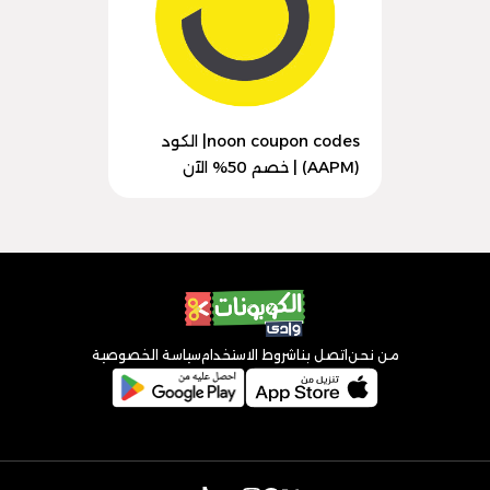
noon coupon codes| الكود
(AAPM) | خصم 50% الآن
من نحن
اتصل بنا
شروط الاستخدام
سياسة الخصوصية