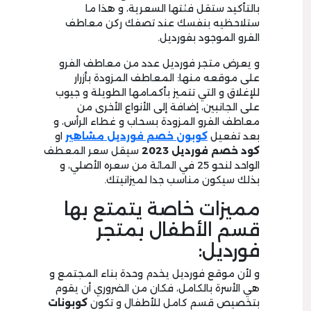
بالتأكيد ستقل فئتها السعرية، و هذا ما
ستلاحظيه بنفسك عند تصفك ركن معاطف
الفرو الموجود بفورديل.
و يعرض متجر فورديل عدد من معاطف الفرو
على موقعه منها: المعاطف المزودة بأزرار
للإغلاق و التي تتميز بأكمامها الطويلة و جيوب
على الجانبين، إضافة إلى الأنواع الأخرى من
معاطف الفرو المزودة بسحاب و غطاء الرأس، و
بعد تفعيل
كوبون خصم فورديل مشاهير
او
كود خصم فورديل
3
2
0
2
سيقل سعر المعطف
الواحد لنحو 25 في المائة من سعره الأصلي، و
بذلك سيكون مناسب جدا لميزانيتك.
مميزات خاصة يتمتع بها
قسم الأطفال بمتجر
فورديل:
و لأن موقع فورديل يخدم وحدة بناء المجتمع و
هي الأسرة بالكامل، فكان من الضروري أن يقوم
بتخصيص قسم كامل للأطفال و تكون
كوبونات