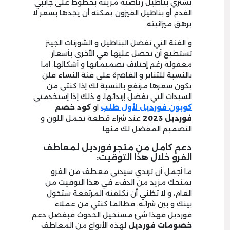
يشتري بناطيل رياضية مزينة بخطوط على جانبي
القدم أو بناطيل الفيزون يمكنه أن يجدها بسعر لا
يرهق ميزانيته.
و الفئة التي تفضل البناطيل و الشورتات الجينز
تستطيع أن تحصل عليها هي الأخرى بأسعار
معقولة رغم إحتلاف تصميماتها و أشكالها، اما
بالنسبة للتناير و القاصرة على فئة النساء فلن
يكون سعرها مرتفع بالنسبة لك إذا كنتي من
السيدات التي تفضل إرتدائها، و ذلك إذا إستخدمتي
كوبون فورديل لأول طلب
او
كود خصم
فورديل
3
2
0
2
عند شراء قطعة تحمل اللون و
التصميم المفضل لك منها.
دعم كامل من متجر فورديل لمعاطف
الفرو خلال هذا التوقيت:
ما أجمل أن ترتدي سيدتي معطف من الفرو
يمنحك مزيد من الدفء في هذا التوقيت من
العام، و لا تظني أن تكلفته المرتفعة ستحول
بينك و بين شرائه، فطالما كنتي من عملاء
فورديل فهذا شئ مستحيل الحدوث فبفضل دعم
خصومات فورديل
لهذه الأنواع من المعاطف