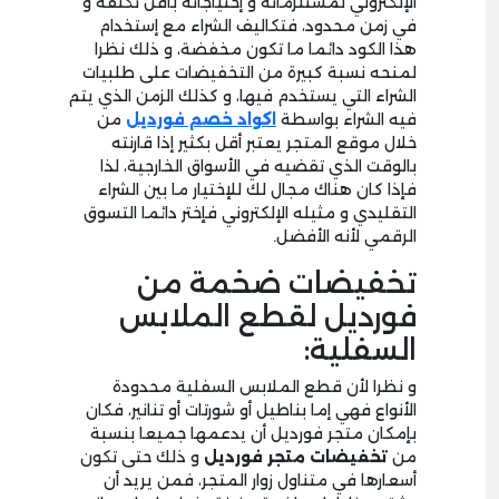
الإلكتروني لمستلزماته و إحتياجاته بأقل تكلفة و
في زمن محدود، فتكاليف الشراء مع إستخدام
هذا الكود دائما ما تكون مخفضة، و ذلك نظرا
لمنحه نسبة كبيرة من التخفيضات على طلبيات
الشراء التي يستخدم فيها، و كذلك الزمن الذي يتم
فيه الشراء بواسطة
اكواد خصم فورديل
من
خلال موقع المتجر يعتبر أقل بكثير إذا قارنته
بالوقت الذي تقضيه في الأسواق الخارجية، لذا
فإذا كان هناك مجال لك للإختيار ما بين الشراء
التقليدي و مثيله الإلكتروني فإختر دائما التسوق
الرقمي لأنه الأفضل.
تخفيضات ضخمة من
فورديل لقطع الملابس
السفلية:
و نظرا لأن قطع الملابس السفلية محدودة
الأنواع فهي إما بناطيل أو شورتات أو تنانير، فكان
بإمكان متجر فورديل أن يدعمها جميعا بنسبة
من
تخفيضات متجر فورديل
و ذلك حتى تكون
أسعارها في متناول زوار المتجر، فمن يريد أن