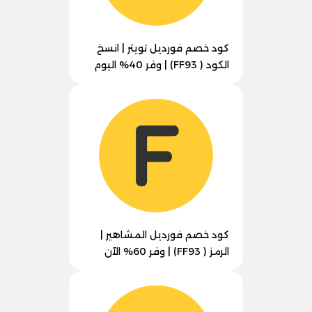
كود خصم فورديل تويتر | انسخ
الكود ( FF93) | وفر 40% اليوم
كود خصم فورديل المشاهير |
الرمز ( FF93) | وفر 60% الآن