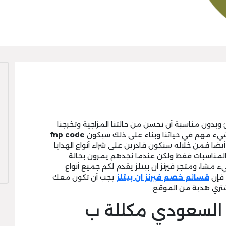
 وبدون مناسبة أن تحسن من حالتنا المزاجية وتخرجنا
ا شيء مهم في حياتنا وبناء على ذلك سيكون
fnp code
يضا فمن خلاله سنكون قادرين على شراء أنواع الهدايا
لمناسبات فقط ولكن عندما نجدهم يمرون بحالة
مشا، ومتجر فيرنز ان بيتلز يقدم لكم جميع أنواع
ك فإن
قسائم خصم فيرنز ان بيتلز
يجب أن تكون معك
ري هدية من الموقع.
ي السعودي مكللة ب