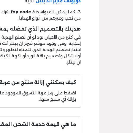
كوبونات فيرنز اند بيتل
الثرية.
3- كما يمكن لك بواسطة
fnp code
شراء ه
من نحب وغيرهم من أنواع الهدايا.
هديتك بالتصميم الذي تفضله بمساعدة code
في كثير من الأحيان نود لو أن نصنع الهدية
إعجابه، وفي وجود موقع فيرنز ان بيتلز أنت 
اختيار تصميم الهدية الذي تتمناه لتظهر 
أولا شكل وتصميم باقة الورد أو نكهة الكيك 
ان بيتلز.
كيف يمكنني إزالة منتج من عربة 
اضغط على رمز عربة التسوق الموجود على م
بإزالة أي منتج منها.
ما هي قيمة خدمة الشحن المقدمة