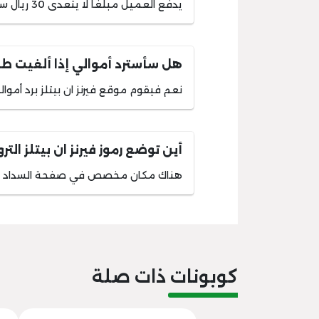
يدفع العميل مبلغا لا يتعدى 30 ريال سعودي كقيمة لشحن هديته من موقع فيرنز ان بيتلز.
هل سأسترد أموالي إذا ألغيت طلب
نعم فيقوم موقع فيرنز ان بيتلز برد أموال
أين توضع رموز فيرنز ان بيتلز التر
هناك مكان مخصص في صفحة السداد لوضع ر
كوبونات ذات صلة