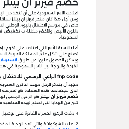
خصم فيرنز ان بيتلز :
اعتادت الأسر السعودية على أن تتخذ من الي
ومن أجل هذا كان متجر فيرنز ان بيتلز سباق
خاص في موسم الاحتفال باليوم الوطني الس
باللون الأبيض والأخضر مكللة ب
تخفيض فيرن
السعودية.
أما بالنسبة للأسر التي اعتادت على تقوم بإه
تصنع على شكل علم المملكة العربية السع
ويمكن الحصول عليها عن طريق
قسيمة في
الفرحة والبهجة بين الأسر السعودية في هذه
fnp code الراعي الرسمي للاحتفال بأعياد الزواج:
مجرد أن يتذكر الرجل موعد الذكرى السنوية ل
الذي سيضاعف هذه السعادة هو تقديمه لهد
خصم فيرنز ان بيتلز
هو الراعي الرسمي لهدا
كبير من الهدايا التي تصلح لهذه المناسبة م
1- باقات الزهور الحمراء القادرة على توصيل كل مشاعر الحب التي داخل قلبك لزوجتك.
2- علب الشوكولاتة والتي تعد الهدية المفضلة والأكثر عشقا لمعظم النساء تقريبا مدعومة بـ