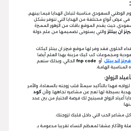
وم الوطني السعودي مناسبة لتبادل الهدايا فيما بينهم،
ا في عرض أنواع مختلفة من الهدايا التي تتوفر بشكل
عودي، حيث يقدم الموقع باقات من الزهور المميزة
ز ان بيتلز
والتي يستوحى تصميمها من علم دولة
داء الحلوى فقد وفر لها موقع فيرنز ان بيتلز كيكات
ودية ومجموعات كب كيك مزينة بهذا العلم أيضا
رنز اند بيتل
أو
fnp code
الحالي، وبذلك ستعم
 المناسبة الهامة.
زواجه فهذا بالتأكيد سيملأ قلب زوجته بالسعادة، والأمر
ية بسيطة لها تعبر عن مشاعره تجاهها، ولأن
كود
يا أعياد الزواج فسيتيح لك فرصة الاختيار من بين عدد
نها: