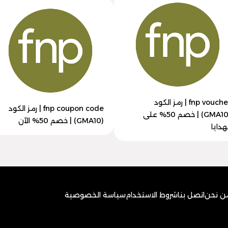
fnp voucher | رمز الكود
fnp coupon code | رمز الكود
(GMA10) | خصم 50% على
(GMA10) | خصم 50% الآن
هدايا
ن نحن
اتصل بنا
شروط الاستخدام
سياسة الخصوصية