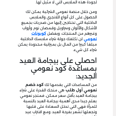
لجودة هذه الملابس التي لا مثيل لها.
ومن خلال منصة نعومي الشرائية يمكن لك
الحصول على كل أنواع اللانجري والملابس
الداخلية التي تحتاجين إليها من صدريات بجميع
الأشكال والألوان وسراويل وقمصان نوم وأرواب
وغيرهم من المنتجات، وبفضل
كوبونات
نعومي
لن تكلفك جولة شراء ملابسك الداخلية
مبلغا كبيرا من المال بل بميزانية محدودة يمكن
شراء كل شيء.
احصلي على بيجامة العيد
بمساعدة كود نعومي
الجديد:
من المساعدات التي يقدمها لك
كود خصم
نعومي أول طلب
هي منحك القدرة على شراء
بيجامة العيد بأقل سعر ممكن، فمتجر نعومي
يعلم جيدا مدى أهمية بيجامة العيد بالنسبة
للمرأة فهي التي تدخل السعادة على قلبها
وتجعلها تشعر بفرحة العيد، ومع اقتراب عيد