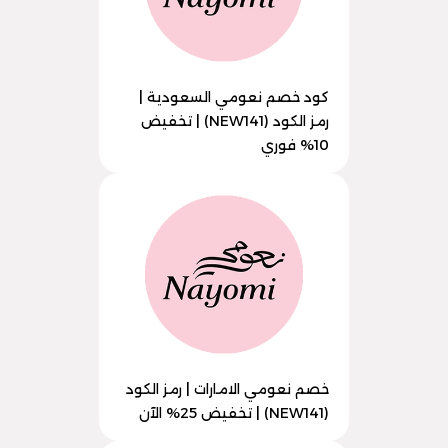
كود خصم نعومي السعودية |
رمز الكود (NEW141) | تخفيض
10% فوري
خصم نعومي الامارات | رمز الكود
(NEW141) | تخفيض 25% الآن