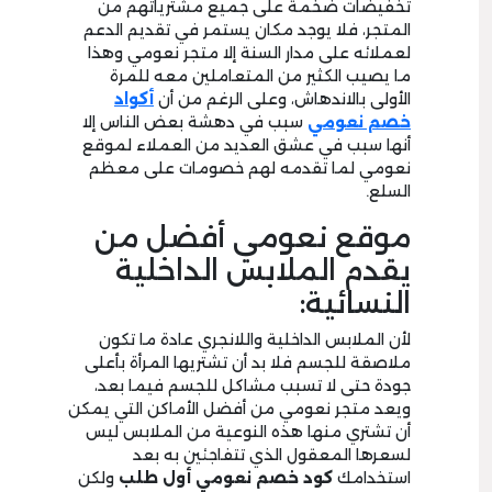
تخفيضات ضخمة على جميع مشترياتهم من
المتجر، فلا يوجد مكان يستمر في تقديم الدعم
لعملائه على مدار السنة إلا متجر نعومي وهذا
ما يصيب الكثير من المتعاملين معه للمرة
الأولى بالاندهاش، وعلى الرغم من أن
أكواد
خصم نعومي
سبب في دهشة بعض الناس إلا
أنها سبب في عشق العديد من العملاء لموقع
نعومي لما تقدمه لهم خصومات على معظم
السلع.
موقع نعومي أفضل من
يقدم الملابس الداخلية
النسائية:
لأن الملابس الداخلية واللانجري عادة ما تكون
ملاصقة للجسم فلا بد أن تشتريها المرأة بأعلى
جودة حتى لا تسبب مشاكل للجسم فيما بعد،
ويعد متجر نعومي من أفضل الأماكن التي يمكن
أن تشتري منها هذه النوعية من الملابس ليس
لسعرها المعقول الذي تتفاجئين به بعد
استخدامك
كود خصم نعومي أول طلب
ولكن