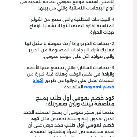
الأضحى استعد موقع نعومي بطرحه للعديد من
أنواع البيجامات النسائية والتي من بينها:
1- البيجامات القطنية والتي تعتبر من الأنواع
المناسبة لفترة الصيف لأنها لا تشعرنا بارتفاع
درجات الحرارة.
2- بيجامات الحرير: وإذا أردت نعومة لا مثيل لها
فعليك شراء البيجامات المصنوعة من الحرير
والتي تتواجد الآن على موقع نعومي.
3- بيجامات الساتان: والتي تجتمع فيها الأناقة
والراحة في نفس الوقت وهناك فئة كبيرة من
السيدات تقبل على شرائها عن طريق
اكواد
خصم
nayomi
المتعددة.
كود خصم نعومي أول طلب يمنح
مناصفة بينك وبين صغيرتك:
عندما قرر متجر نعومي أن يمنح العملاء الجدد
الذين يفدون إليه وسيلة تخفيض مثل
كود
خصم نعومي أول طلب
فقد حرص على أن
تقدم مناصفة بين المرأة وطفلتها الصغيرة،