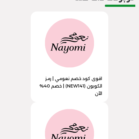
اقوى كود خصم نعومي | رمز
الكوبون (NEW141) | خصم 40%
الآن