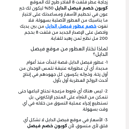
زجاجة عطر فلفت 8 الفاخر طرح لك الموقع
كوبون خصم فيصل
الدايل
50% ليكون لك خير
عون في تحطيم الأسعار ومساعدتك على اختيار
ما يناسبك من العطور الأصلية بسهولة، فلا
تفوت
خصم عطور فيصل الدايل
من بين يديك
واحصل على الإصدار الجديد من فلفت 8 بحجم
200 مل نظير ثمن زهيد للغاية.
لماذا تختار العطور من موقع فيصل
الدايل؟
1- عطور فيصل الدايل قصة ابتدأت منذ أعوام
مديدة، أي أن عطوراته عتيقة تلمس الوجدان من
أول زخة، وخبرائه يكرسون كل جهودهم في إنتاج
أحدث الروائح العطرية أول بأول.
2- ليس هناك أي شروط مزعجة تحتاج اتباعها حتى
تتمكن من الشراء على المتجر الإلكتروني، بل
تستطيع إجراء عملية التسوق من خلاله في أي
وقت بسهولة.
3- الأسعار في موقع فيصل الدايل لا تشكل أي
قلق لأي متسوق، لأن
كوبون
خصم فيصل