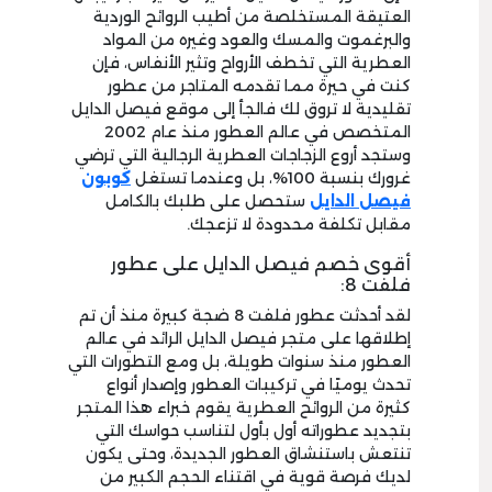
العتيقة المستخلصة من أطيب الروائح الوردية
والبرغموت والمسك والعود وغيره من المواد
العطرية التي تخطف الأرواح وتثير الأنفاس، فإن
كنت في حيرة مما تقدمه المتاجر من عطور
تقليدية لا تروق لك فالجأ إلى موقع فيصل الدايل
المتخصص في عالم العطور منذ عام 2002
وستجد أروع الزجاجات العطرية الرجالية التي ترضي
غرورك بنسبة 100%، بل وعندما تستغل
كوبون
فيصل الدايل
ستحصل على طلبك بالكامل
مقابل تكلفة محدودة لا تزعجك.
أقوى خصم فيصل الدايل على عطور
فلفت 8:
لقد أحدثت عطور فلفت 8 ضجة كبيرة منذ أن تم
إطلاقها على متجر فيصل الدايل الرائد في عالم
العطور منذ سنوات طويلة، بل ومع التطورات التي
تحدث يوميًا في تركيبات العطور وإصدار أنواع
كثيرة من الروائح العطرية يقوم خبراء هذا المتجر
بتجديد عطوراته أول بأول لتناسب حواسك التي
تنتعش باستنشاق العطور الجديدة، وحتى يكون
لديك فرصة قوية في اقتناء الحجم الكبير من