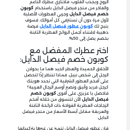
الروح ويجذب القلوب، فاختاري عطرك الناعم
والفاخر من متجر فيصل الدايل باستخدام
كوبون
خصم
فيصل الدايل
وجربي العطورات الأصلية
لأول مرة دون أن تستنزفي كل أموالك، فسوف
يتيح لك
كوبون عطور فيصل الدايل
فرصة
ذهبية لاقتناء أجمل الروائح العطرية الثابتة
بخصم يصل إلى 50%.
اختر عطرك المفضل مع
كوبون خصم فيصل الدايل:
الأخلاق الحميدة والعطر الجيد هما ما يحولان
الرجل إلى شخص نبيل، فماذا تنتظر إذًا لتحصل
على أفخم العطور الشرقية التي تحدد هويتك
كرجل فريد وأنيق وتصير أوسم الرجال العربية؟
فاحصل يا عزيزي على أقوى
كوبون
خصم
فيصل الدايل
الآن لتتسوق من خلاله أفخم
الزجاجات العطرية الفواحة ذات الرائحة الثابتة
والعريقة مقابل أبسط الأسعار من متجر فيصل
الدايل.
فإن عطور فيصل الدايل تتميز عن غيرها بتركيباتها