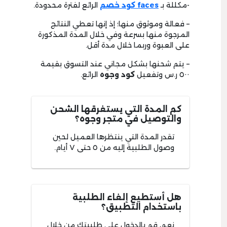
-مكللة بـ
faces كود خصم
الرائع لفترة محدودة.
– فعالة وموثوق منها؛ إذ إنها تعطي النتائج
المرجوة منها بسرعة وفي خلال المدة المذكورة
على العبوة وربما خلال مدة أقل.
– يتم شحنها بشكل مجاني عند التسوق بقيمة
٥٠٠ ر.س وتفعيل
كود وجوه
الرائع.
كم المدة التي يستغرقها الشحن
والتوصيل في متجر وجوه؟
تقدر المدة التي ينتظرها العميل لحين
وصول الطلبية إليه من ٥ حتى ٧ أيام.
هل أستطيع إلغاء الطلبية
باستخدام التطبيق؟
نعم، قم بالدخول على طلبيتك من خلال