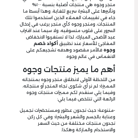
متجر وجوه هي منتجات أصلية بنسبة ١٠٠%
وتأثيرها على البشرة سريع للغاية، وهذا أبسط ما
جاء في تقييمات العملاء الذين استخدموا تلك
المنتجات، ومتجر وجوه كأي متجر يرغب في إدخال
السرور على قلوب متسوقيه، ولا سيما عند اقتراب
عيد الأضحى المبارك، لذا لا تستغربوا الانخفاض
المفاجئ للأسعار عند تطبيق
أكواد خصم
وجوه
فالأمر مقصود وهدفه تشجيعكم على
الانغماس في عالم وجوه.
أهم ما يميز منتجات وجوه
من اللحظة الأولى لانطلاق متجر وجوه بمنتجاته
المميزة؛ لم نر أي شكوى تجاه المتجر أو منتجاته،
وفيما يلي سنقدم لكم مميزات منتجات وجوه
الرائعة التي تتلخص فيما يلي:
-متنوعة؛ حيث تجدون عطور ومستحضرات تجميل
وعناية بالجسم والشعر والبشرة؛ وفي كل ركن
تجدون منتجات مختلفة من حيث السعر
والاستخدام والماركة وهكذا.