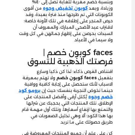
وبنسبة خصم مغرية للغاية تصل إلى ٤٠%
وزيادة، ويعد
كوبون تخفيض وجوه
من أقوى
الكوبونات التي تم طرحها منذ فترة بعيدة، وقد
حرص المتجر على إطلاقه في تلك الأونة خاصة؛
لاقتراب عيد الأضحى المبارك، والمعروف أن
السيدات يحرصن على إظهار جمالهن في كل وقت
ولا سيما في الأعياد.
faces كوبون خصم |
فرصتك الذهبية للتسوق
اقتناص الفرص ذكاء؛ لذا كن ذكيا وسارع
بتفعيل
faces
كوبون خصم
ولا تهتم بمعرفة
الاسباب لأنك ستحصل على إجابة كافية ووافية
حينما تخوض التجربة بنفسك؛ حيث إن
برومو كود
خصم وجوه
يّكلل أرقى وأفضل المنتجات على
الإطلاق، تلك المنتجات التي يحجبك عن شرائها
والتمتع بها ارتفاع أسعارها، وتلك أول مهمة قام
بها هذا الكود؛ ألا وهي تذليل الصعوبات في
طريق حصولك على ما تريد.
كن على علم أن جميع المنتجات المعروضة في