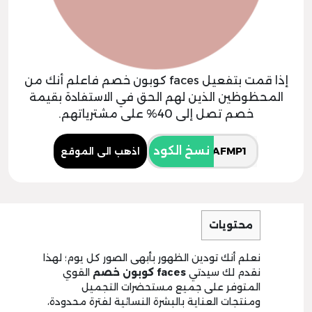
إذا قمت بتفعيل faces كوبون خصم فاعلم أنك من
المحظوظين الذين لهم الحق في الاستفادة بقيمة
خصم تصل إلى 40% على مشترياتهم.
نسخ الكود
اذهب الى الموقع
محتويات
نعلم أنك تودين الظهور بأبهى الصور كل يوم؛ لهذا
نقدم لك سيدتي
faces
كوبون خصم
القوي
المتوفر على جميع مستحضرات التجميل
ومنتجات العناية بالبشرة النسائية لفترة محدودة،