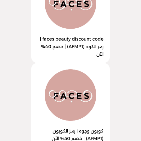
faces beauty discount code |
رمز الكود (AFMP1) | خصم 40%
الآن
كوبون وجوه | رمز الكوبون
(AFMP1) | خصم 50% الآن