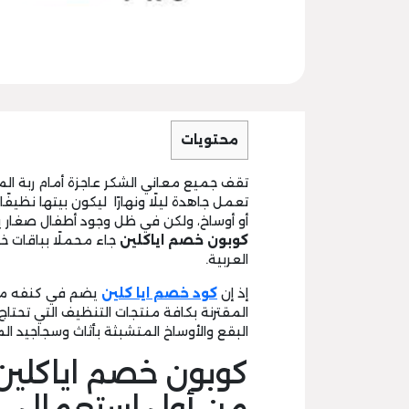
محتويات
تقف جميع معاني الشكر عاجزة أمام ربة الم
تعمل جاهدة ليلًا ونهارًا ليكون بيتها نظيف
أو أوساخ، ولكن في ظل وجود أطفال صغار 
كوبون خصم اياكلين
جاء محملًا بباقات 
العربية.
إذ إن
كود خصم ايا كلين
يضم في كنفه مجم
المقترنة بكافة منتجات التنظيف التي تحتاج 
البقع والأوساخ المتشبثة بأثاث وسجاجيد 
كوبون خصم اياكلين 
من أول استعمال