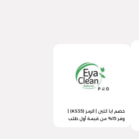
خصم ايا كلين | الرمز (KS35) |
وفر 15% من قيمة أول طلب