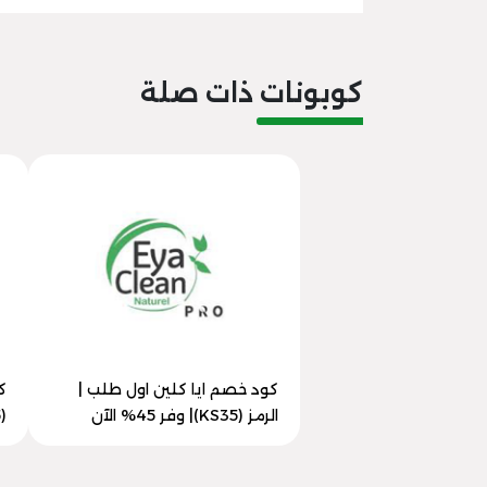
كوبونات ذات صلة
كود خصم ايا كلين اول طلب |
ك
الرمز (KS35)| وفر 45% الآن
(KS35) | خصم 40% الآن