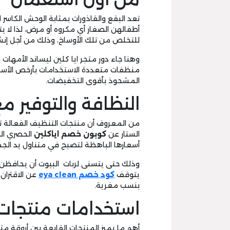
تعد البقع والقاذورات بمثابة الوحش الكاسر
أطفالهن الصغار أي مكروه أو مرض، لذا لا
للتخلص من تلك الأوساخ، وذلك من أجل إنش
وهنا جاء دور متجر ايا كلين ليساند الأمهات
منظفات متعددة الاستخدامات بأرخص الأسعار
المشحوذ بأقوى التخفيضات.
النظافة والتوفير م
من المعروف أن منتجات التنظيف الفعالة ت
الستار عن
كوبون خصم اياكلين
الحصري ال
أسعارها الباهظة لتصبح في متناول يد الجم
وذلك حتى يتسنى لربات البيوت أن يحافظن 
يتوقف
كود خصم eya clean
عن الاقتران 
بنسب مغرية.
استخدامات منتجات ا
أهم ما يميز المنتجات القابعة بين أروقة م