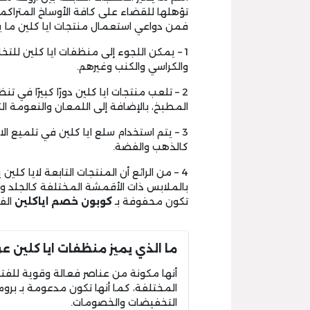
تؤهلها للقضاء على كافة الأوساخ المتراكمة
فمن دواعي استعمال منتجات ايا كلين ما ي
1 – يمكن اللجوء إلى منظفات ايا كلين للت
والكراسي والكنب وغيرهم.
2 – تلعب منتجات ايا كلين دورًا كبيرًا في
المطبخ، بالإضافة إلى اللمعان والنعومة ال
3 – يتم استخدام سلع ايا كلين في تلميع
كالذهب والفضة.
4 – من الرائع أن المنتجات التابعة لايا ك
بالملابس ذات الأقمشة المختلفة كالجلد وال
تكون محفوفة بـ
كوبون خصم ايا
كلين
الف
ما الذي يميز منظفات ايا كلين ع
أنها مكونة من عناصر فعالة وقوية للفت
المختلفة، كما أنها تكون مدعومة بـ برو
التخفيضات والخصومات.