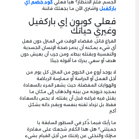
الجسم، فلمَ الانتظار؟ هيا فعلي
كود خصم اي
باركفيل
واشتري الآن ما يجعلك فاتنة.
فعلي كوبون إي باركفيل
وغيري حياتك
الفراغ قاتل، فقضاء الوقت في المنزل دون فعل
أي شيء يمكنه أن يدمر صحة الإنسان الجسدية
والنفسية ويقتله ببطء، ومن جرب أن يعيش دون
هدف أو سعي يدرك ما أقوله جيدًا.
لا يوجد أروع من الخروج من المنزل كل يوم من
أجل العمل أو الدراسة أو ممارسة الرياضة
والهوايات المفضلة، حيث يشعر المرء بالسعادة
بمجرد خروجه من بيته والذهاب إلى مكان ما
يقتل فيه فراغه قبل أن يقتله، لا يحس بالسعادة
فقط، بل تزداد ثقته بنفسه ويقدر ذاته بشكل
أكبر.
ما رأيك فيما ذُكر في السطور السابقة يا
جميلتي؟ هل هذا الكلام شجعك على مغادرة
منزلك والتخلي عن راحتك من أجل القيام بشيء