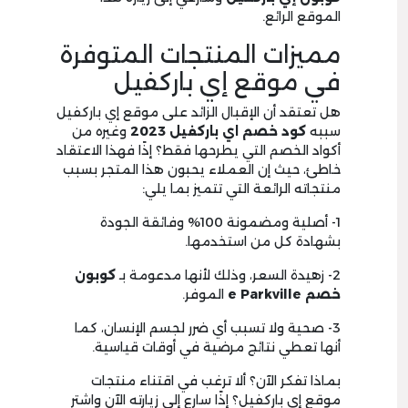
الموقع الرائع.
مميزات المنتجات المتوفرة
في موقع إي باركفيل
هل تعتقد أن الإقبال الزائد على موقع إي باركفيل
سببه
كود خصم اي باركفيل 2023
وغيره من
أكواد الخصم التي يطرحها فقط؟ إذًا فهذا الاعتقاد
خاطئ، حيث إن العملاء يحبون هذا المتجر بسبب
منتجاته الرائعة التي تتميز بما يلي:
1- أصلية ومضمونة 100% وفائقة الجودة
بشهادة كل من استخدمها.
2- زهيدة السعر، وذلك لأنها مدعومة بـ
كوبون
خصم e Parkville
الموفر.
3- صحية ولا تسبب أي ضرر لجسم الإنسان، كما
أنها تعطي نتائج مرضية في أوقات قياسية.
بماذا تفكر الآن؟ ألا ترغب في اقتناء منتجات
موقع إي باركفيل؟ إذًا سارع إلى زيارته الآن واشترِ