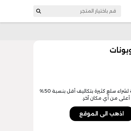
من خلال eoutlet coupon سيكون لديك فرصة لشراء سلع كثيرة بتكاليف أقل بنسبة 50%
على من أي مكان آخر.
اذهب الى الموقع