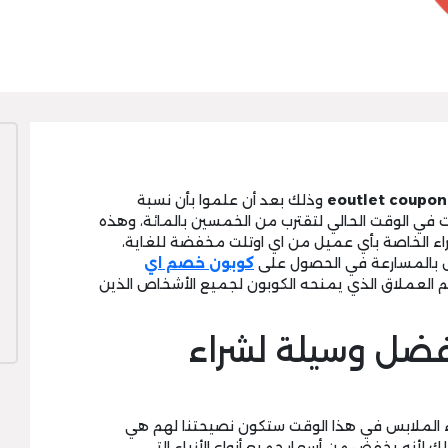
eoutlet coupon
وذلك بعد أن علموا بأن نسبة
 في الوقت الحالي لتقترب من الخمسين بالمائة، وهذه
اء الخاصة بأي عميل من اي اوتلت مخفضة للغاية،
بس بالمسارعة في الحصول على
كوبون خصم اي
 العملاق الذي يمنحه الكوبون لجميع الأشخاص الذين
eoutlet cou أفضل وسيلة لشراء
راء الملابس في هذا الوقت ستكون نصيحتنا لهم هي
ذلك لأنه يخفض من أسعار جميع أنواع الأزياء التي