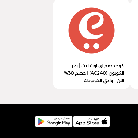
كود خصم اي اوت ليت | رمز
الكوبون (AC240) | خصم 30%
الآن | وادي الكوبونات