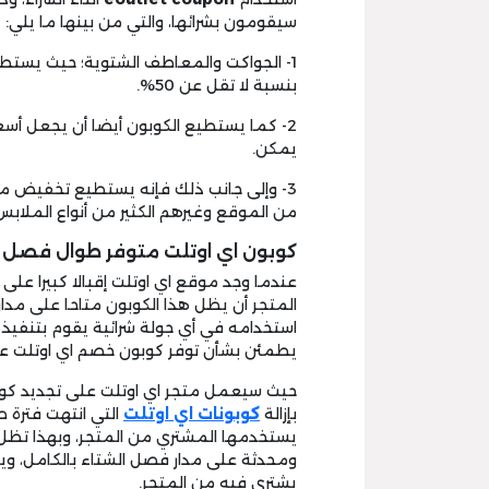
سيقومون بشرائها، والتي من بينها ما يلي:
1- الجواكت والمعاطف الشتوية؛ حيث يستطيع
بنسبة لا تقل عن 50%.
2- كما يستطيع الكوبون أيضا أن يجعل أسع
يمكن.
3- وإلى جانب ذلك فإنه يستطيع تخفيض معظ
من الموقع وغيرهم الكثير من أنواع الملابس
كوبون اي اوتلت متوفر طوال فصل ا
عندما وجد موقع اي اوتلت إقبالا كبيرا على
المتجر أن يظل هذا الكوبون متاحا على مد
استخدامه في أي جولة شرائية يقوم بتنفيذ
يطمئن بشأن توفر كوبون خصم اي اوتلت على
حيث سيعمل متجر اي اوتلت على تجديد كوبو
بإزالة
كوبونات اي اوتلت
التي انتهت فترة ص
يستخدمها المشتري من المتجر، وبهذا تظل ا
ومحدثة على مدار فصل الشتاء بالكامل، و
يشتري فيه من المتجر.