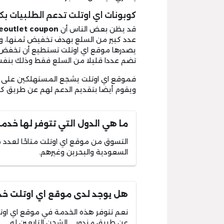
كوبونات اي اوتلت تدعم الطلبيات بكا
قد يظن بعض الناس أن
eoutlet coupon
عدد كبير من السلع بهدف تخفيض ثمنها، و
يصدرها موقع اي اوتلت تستطيع أن تخفض عل
تضم عددا قليلا من السلع فقط وذلك بنف
فموقع اي اوتلت يشجع المستهلكين على الش
ويقوم أيضا بتقديم الدعم لهم عن طريق كو
ما هي الدول التي تتوفر لها خد
التسوق من موقع اي اوتلت متاحًا لعدد من
السعودية والبحرين وغيرهم.
هل يوجد لدى موقع اي اوتلت خ
نعم تتوفر هذه الخدمة في موقع اي او
عن طريق مندوبي الشحن التابعين له.