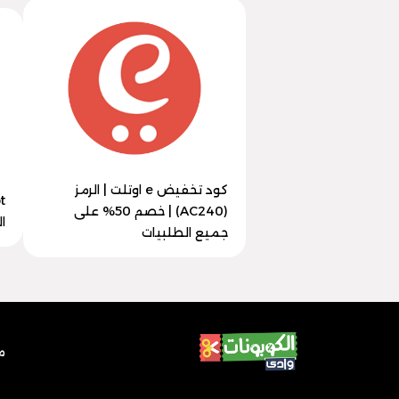
كود تخفيض e اوتلت | الرمز
(AC240) | خصم 50% على
الرمز
جميع الطلبيات
م