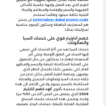
انترتينر الذي يعد أفضل واجهة عالمية للأماكن
الترفيهية والسفر والإقامة والمطاعم والحياة
الليلية بكافة سبلها، وطالما تستخدم
entertainer dubai promo code
لن تحمل
هم المصاريف الباهظة وستكون الرسوم مناسبة
لميزانيتك تمامًا.
خصم انترتينر قوي على خدمات السبا
والصالونات:
خدمات السبا تعد من أكثر الخدمات التي تسعى
إليها النساء في الشرق الأوسط، وعلى أتم
الاستعداد لإهدار ما يمتلكون من مال للحصول
على العناية المتكاملة للبشرة والجسم والمظهر
العام لكي يشعرن دائمًا بالجمال الباهر الذي
يرضيهن، ومنصة انترتينر أفضل مكان تحجز من
خلاله خدمات السبا وصالونات التجميل والعناية
المتكاملة بالجسم برسوم ولا في الأحلام لأن هذه
الخدمات مدعمة بأقوى
كود خصم انترتينر
2026
الذي يخفض من الثمن أكثر من 60% مرة
واحدة، وتشمل هذه الخدمات جلسات المساج
العلاجية، العناية بالبشرة، حمامات البخار، تصفيف