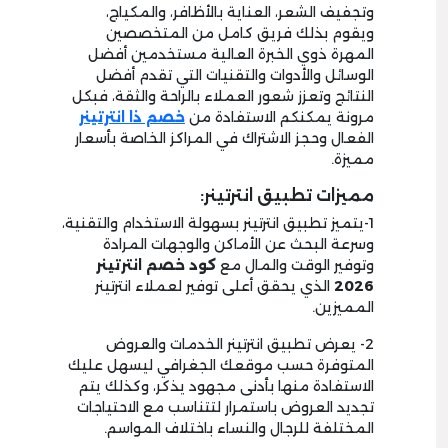
وتجفيف الشعر، العناية بالأظافر، والمكياج،
ويقوم بذلك فريق كامل من المتخصصين
المهرة ذوي الخبرة العالية مستخدمين أفضل
الوسائل والأدوات والتقنيات التي تقدم أفضل
النتائج وتعزز شعور العملاء بالراحة والثقة، فبكل
مرونة يمكنكم الاستفادة من
خصم ذا انترتينر
الفعال وحجز الاشتراك في المراكز الخاصة بأسعار
مميزة.
مميزات تطبيق انترتينر:
1-يتميز تطبيق انترتينر بسهولة الاستخدام والتقنية،
وسرعة البحث عن الأماكن والوجهات المرادة
وتوفير الوقت والمال مع
كود خصم انترتينر
2026
الذي يحقق أعلى توفير لعملاء انترتينر
المميزين.
2- يعرض تطبيق انترتينر الخدمات والعروض
المتوفرة حسب موقعك الجغرافي ليسهل عليك
الاستفادة منها بأدنى مجهود يذكر، وكذلك يتم
تجديد العروض باستمرار لتتناسب مع الاحتياجات
المختلفة للرجال والنساء باختلاف المواسم.