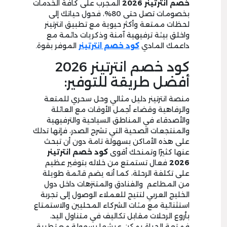
خصم انترتينر 2026
المجرب على كافة الخدمات
بخصومات تصل حتى 80%، فحول حياتك إلى
لحظات ممتعة وأكثر حيوية مع تطبيق انترتينر
واخلق بيئة ترفيهية آمنة وذكريات دائمة مع
داعمك المادي
كود خصم انترتينر
الموفر بقوة.
كود خصم انترتينر 2026
أفضل طريقة للتوفير:
منصة انترتينر دليل مثالي وحل سحري للمتعة
والرفاهية وقضاء أجمل الأوقات مع العائلة
والأصدقاء في المناطق السياحية والترفيهية
والمنتجعات الصحية التي تشرح الصدر، فإنها تدلك
على هذه الأماكن بسهولة تامة دون أن تبحث
عنها كثيرًا وتمنحك أقوى
كود خصم انترتينر
2026
فعال تستمتع من خلاله بتوفير عظيم
على تكلفة الرحلة، كما أنه يضم قائمة طويلة
من المطاعم والفنادق والمتنزهات داخل دول
الخليج العربي لتتيح للعملاء الوصول إلى تجربة
استثنائية مع مئات الشركاء المحليين والاستمتاع
بأروع الرحلات مقابل تكاليف في متناول اليد،
فمتعة الحياة يمكن عيشها بسهولة مع تطبيق