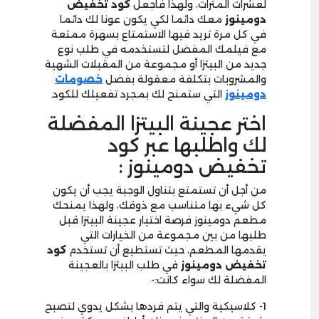
لعشرات المترات، ولهذا فاجعل
كود تخفيض
دومينوز
معك دائما لكي يكون عونا لك دائما
في كل مرة تريد فيها الاستمتاع بسهرة ممتعة
مع فيلمك المفضل لتستخدمه في طلب نوع
جديد من البيتزا أو مجموعة من المقبلات الشهية
والمشروبات بتكلفة معقولة بفضل
خصومات
دومينوز
التي ستمنح لك بمجرد تفعيلك للكود.
اختر عجينة البيتزا المفضلة
لك واطلبها عبر كود
تخفيض دومينوز :
من أجل أن تستمتع بتناول الوجبة يجب أن يكون
كل شيء بها متناسب مع ذوقك، ولهذا يمنحك
مطعم دومينوز فرصة اختيار عجينة البيتزا قبل
طلبها من بين مجموعة من الخيارات التي
يقدمها المطعم، حيث تستطيع أن تستخدم
كود
تخفيض دومينوز
في طلب البيتزا بالعجينة
المفضلة لك سواء كانت:-
1- كلاسيكية والتي يتم فردها بشكل يدوي لتصبح