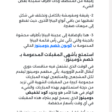
رقيقة من المنتصف وذات أطراف سميكة بعض
الشيء.
2- رقيقة ومقرمشة بالكامل وتختلف في شكل
تقطيها عن باقي أنواع البيتزا الأخرى، حيث تقطع
إلى مربعات صغيرة.
3- هذا بالإضافة إلى عجينة البيتزا بأطراف محشوة
بالجبنة والتي تأتي على رأس قائمة البيتزا
المدعومة ب
كوبون خصم دومينوز
الحالي.
استمتع بأشهى المقبلات المدعومة بـ
خصم دومينوز :
في الوقت الذي تشتعل فيه منافسات دوري
أبطال الأمم الأوروبية، يأتي مطعم دومينوز ليقدم
لكل المشجعين والمتابعين لهذه المباريات
مجموعة كبيرة من المقبلات الشهية التي تزيد
من درجة استمتاعهم بهذه المباريات، والشيء
الهام في هذا الأمر هو وجود
كود تخفيض
دومينوز
الذي يسمح لهم بشراء هذه المقبلات
في أي وقت بأسعار مخفضة.