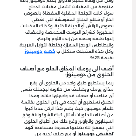
ومن أجل إرضاء جميع الأذواق يقدم دومينوز باقة
متنوعة من المقبلات تشمل مقبلات الدجاج
سواء كانت الأجنحة المقلية المغطاة بالصوص
الحار أو قطع الدجاج المقرمشة التي تغطى
بصوص الرانش أو الجبنة الذائبة، وكذلك المقبلات
المخبوزة كشرائح التوست المحمصة والمضاف
إليها طبقة رفيعة من زبدة الثوم والزعتر،
والبطاطس الودجز المعززة بخلطة التوابل الفريدة،
وكل هذه المقبلات ستكلل ب
خصم دومينوز
بقيمة 25%.
أضف إلى يومك المذاق الحلو مع أصناف
الحلوى من دومينوز:
ربما يستطيع طبق واحد من الحلوى أن يغير
مذاق يومك ويضاعف من حلاوته ليجعلك تنسى
أي متاعب أو صعاب قد واجهتها خلاله، وهذا
الطبق تستطيع أن تجده في ركن الحلوى بقائمة
طعام دومينوز، حيث يضم هذا الركن عددا كبيرا
من أصناف الحلويات أمثال كيك الشوكولاتة وخبز
السينابون والبراونيز وغير ذلك من أطباق الحلوى
التي يسمح لك بطلبها منفردة بمساعدة
كود
تخفيض دومينوز
أو مع صنف تحبه من