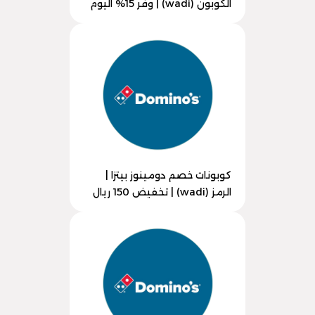
الكوبون (wadi) | وفر 15% اليوم
كوبونات خصم دومينوز بيتزا |
الرمز (wadi) | تخفيض 150 ريال