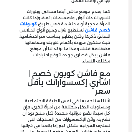
لها في أوقات العمل.
كما يقدم موقع فاشن أيضا فساتين وبلوزات
للسهرات ذات ألوان وتصميمات رائعة، وإذا كانت
المرأة محجبة أو محتشمة فعن طريق
كوبونات
خصم فاشن
تستطيع شراء جميع أنواع الملابس
السابق ذكرها ولكن بطابع يتناسب مع احتشامها،
حيث ستكون مزودة بأكمام طويلة ومقاساتها
فضفاضة قليلا، وهذا ما يؤكد لنا أن موقع
فاشن يبذل قصارى جهده لتوفير احتياجات
مختلف النساء.
مع فاشن كوبون خصم |
اشتري إكسسواراتك بأقل
سعر
لأننا لسنا جميعا في نفس الطبقة الاجتماعية
ومستويات الدخل مختلفة من امرأة لأخرى، فإن
كل سيدة تضع ميزانية محددة لكل منتج تود أن
تشتريه، ولأن الإكسسوارات من المنتجات التي
تستنزف الميزانية بشكل كبير إذا بالغنا في شرائها؛
فتم طرح
فاشن كوبون خصم
للحصول على كل