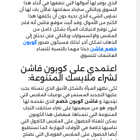
الذي يوفر لها أموالها التي تنفقها في أثناء هذا
التسوق وبالتالي ستزداد سعادتها، فالآن بات لها أن
تمارس الشيء الذي تحبه دون أن يكلفها هذا
الكثير من الأموال، وقد أثبت موقع فاشن أنه قادر
على توفير احتياجات المرأة بشكل كامل من
الملابس والإكسسوارات وبالتالي فلن تحتاج إلى
الذهاب لمكان آخر، لذلك فسيكون صدور
كوبون
خصم فاشن
حدثا مهما بالنسبة للنساء
العاشقات للتسوق.
اعتمدي على كوبون فاشن
لشراء ملابسك المتنوعة:
لكي تظهر المرأة بالشكل الأنيق الذي تتمناه يجب
عليها التجديد المستمر في نوعيات الملابس التي
ترتديها، و
فاشن كوبون خصم
الذي نقدمه لها
اليوم هو من سيعينها على شراء ستايلات الثياب
المتنوعة التي تتمناها، فبفضل هذا الكوبون
يمكن للفتاة الحصول على الملابس الكاجول التي
تناسبها خاصة في الأوقات النهارية كما تستطيع
أيضا الحصول على الملابس الفورمال التي تصلح