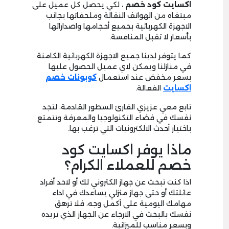
اكسايت كود خصم
، لكي يحصل كل عميل على
مبتغاه من الهواتف النقالة وملحقاتها بجانب
الاجهزة الكهربائية بجميع أحجامها واصداراتها
بأسعار لا تقبل المنافسة.
كما يتوفر لدينا جميع الاجهزة الكهربائية الكامنة
في منازلنا ويمكن لاي عميل الحصول عليها
بسعر مخفض عند استعمال
كوبونات خصم
اكسايت
الفعالة.
تابع معي عزيزي القارئ السطور القادمة، لتجد
نفسك في فضاء التكنولوجيا والمعرفة وتتمتع
باختيار أحدث الالكترونيات التي ترغب بها.
ماذا يوفر اكسايت كود
خصم للعملاء الكرام؟
اذا كنت تبحث عن جهاز الكتروني لك أو لاحد أفراد
عائلتك أو حتى جهاز منزلي يساعدك في اداء
مهامك اليومية على أكمل وجه، فلا ترهق
نفسك بالبحث في الارجاء عن الجهاز الذي تريده
وبسعر مناسب للميزانية.