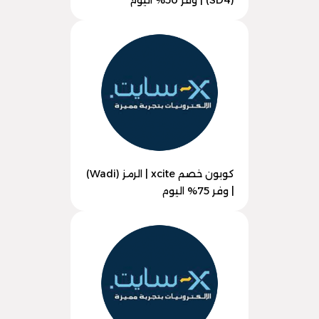
(SD4) | وفر 50% اليوم
كوبون خصم xcite | الرمز (Wadi)
| وفر 75% اليوم