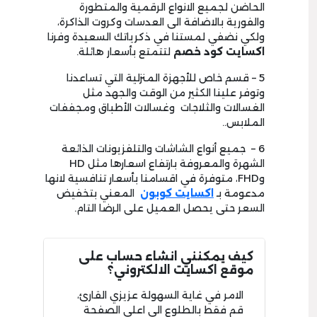
الحاضن لجميع الانواع الرقمية والمتطورة
والفورية بالاضافة الى العدسات وكروت الذاكرة،
ولكي نضفي لمستنا في ذكرياتك السعيدة وفرنا
اكسايت
كود خصم
لتتمتع بأسعار هائلة.
5 – قسم خاص للأجهزة المنزلية التي تساعدنا
وتوفر علينا الكثير من الوقت والجهد مثل
الغسالات والثلاجات وغسالات الأطباق ومجففات
الملابس..
6 – جميع أنواع الشاشات والتلفزيونات الذائعة
الشهرة والمعروفة بارتفاع اسعارها مثل HD
وFHD، متوفرة في اقسامنا بأسعار تنافسية لانها
مدعومة بـ
اكسايت كوبون
المعني بتخفيض
السعر حتى يحصل العميل على الرضا التام.
كيف يمكنني انشاء حساب على
موقع اكسايت الالكتروني؟
الامر في غاية السهولة عزيزي القارئ،
قم فقط بالطلوع الى اعلى الصفحة