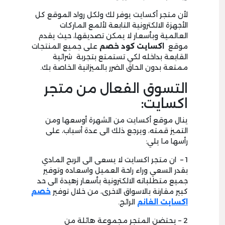
لأن متجر أكسايت يوفر لك ولكل رواد الموقع كل
الأجهزة الالكترونية التابعة لألمع الماركات
العالمية وبأسعار لا يمكن تصديقها، حيث يقدم
موقع
اكسايت كود خصم
على جميع المنتجات
القابعة بداخله لكي تستمتع بتجربة شرائية
ممتعة بدون الحاق الضرر بالميزانية الخاصة بك.
التسوق الفعال من متجر
اكسايت:
ينال موقع أكسايت من الشهرة أوسعها ومن
التميز قمته، ويرجع ذلك الى عدة أسباب، على
رأسها ما يلي:
1 – ان متجر اكسايت لا يسعى الى الربح المادي
بقدر السعي وراء راحة العميل واسعاده وتوفير
جميع متطلباته الالكترونية بأسعار زهيدة الى حد
كبير مقارنة بالاسواق الاخرى، من خلال توفير
خصم
اكسايت الغانم
الرائج.
2 – يحتضن المتجر مجموعة هائلة من