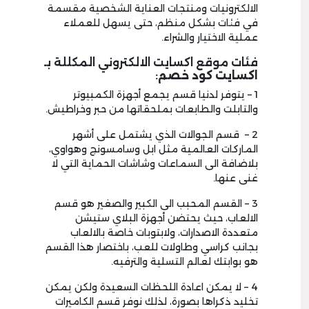
الالكترونيات ومنتجات العناية الشخصية مقسمة
في فئات بشكل منظم، حتى يسهل للعملاء
عملية الاختيار والشراء.
فئات موقع اكسايت الالكتروني المكللة بـ
اكسايت كود خصم
:
1 – يتوفر لدنيا قسم يجمع أجهزة الكمبيوتر
والتابلت والطابعات بملحقاتها من حبر وخراطيش.
2 – قسم الجوالات الذي يشتمل على أشهر
الماركات العالمية مثل ابل وسامسونج وهواوي،
بلاضافة الى السماعات وشاشات الحماية التي لا
غنى عنها.
3 – القسم المحبب الى الكبير والصغير هو قسم
الالعاب، حيث يحتضن أجهزة البلاي ستيشن
متعددة الاصدارات، ولابتوبات خاصة بالالعاب
بجانب كراسي وطاولات للعب، باختصار هذا القسم
هو بوابتك لعالم التسلية والترفيه.
4 – لا يمكن اعادة اللحظات السعيدة ولكن يمكن
تخليد ذكراها بصورة، لذلك نوفر قسم الكاميرات