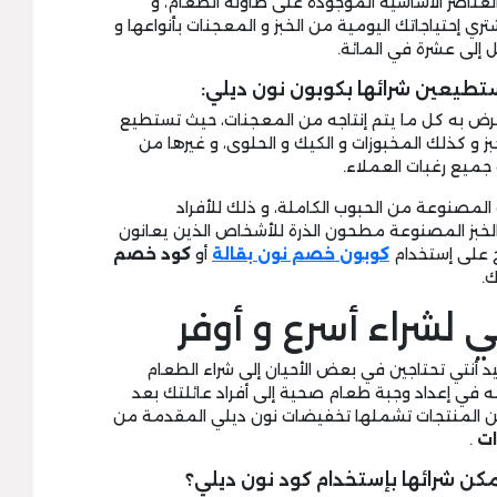
العناصر الأساسية الموجودة على طاولة الطعام، و
 إحتياجاتك اليومية من الخبز و المعجنات بأنواعها و
إلى عشرة في المائة.
تطيعين شرائها بكوبون نون ديلي:
 به كل ما يتم إنتاجه من المعجنات، حيث تستطيع
بز و كذلك المخبوزات و الكيك و الحلوى، و غيرها من
 جميع رغبات العملاء.
لمصنوعة من الحبوب الكاملة، و ذلك للأفراد
الخبز المصنوعة مطحون الذرة للأشخاص الذين يعانون
 على إستخدام
كوبون خصم نون بقالة
أو
كود خصم
ك.
 لشراء أسرع و أوفر
د أنتي تحتاجين في بعض الأحيان إلى شراء الطعام
 في إعداد وجبة طعام صحية إلى أفراد عائلتك بعد
ن المنتجات تشملها تخفيضات نون ديلي المقدمة من
ات
.
مكن شرائها بإستخدام كود نون ديلي؟