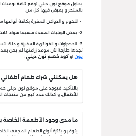
يحاول موقع نون ديلي توفير كافة نوعيات ا
بالمتجر و يعرض فيها كل من:
1- اللحوم و الدواجن المفرزة بكافة أنواعها سواء كانت كاملة أو مقطعة.
2- بعض الوجبات المعدة مسبقا سواء كانت هذه الوجبات خاصة بالنباتيين أو بالأفراد العاديين.
3- الخضراوات و الفواكهة المفرزة و ذلك لت
تجدها طازجة لأن موعد زراعتها لم يحن بعد
نون
او
كود خصم نون ديلي
.
هل يمكنني شراء طعام أطفالي و
بالتأكيد، فيوجد على موقع نون ديلي جم
للأطفال، و كذلك عدد كبير من منتجات الع
ما مدى وجود الأطعمة الخاصة با
يتوفر و بكثرة أنواع الطعام المجفف الخ