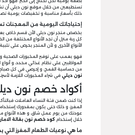
بصفة يومية نحن نحتاج إلى الخبز، فهو أحد 
تستطيعين من خلال موقع نون ديلي أن تشتري
ذلك بأسعار مناسبة و تخفيضات يومية تصل 
إحتياجاتك اليومية من المعجنات تس
يخصص متجر نون ديلي الأن قسم خاص يعرض
كل ربة منزل أن تجد الأنواع المختلفة من الخ
الأنواع الأخرى و لأن المتجر يحرص على تلبية
فهو يعمب على توفير المخبوزات الصحية و ا
المواظبين على نظام غذائي محدد، و أنواع 
من حساسية القمح، و إحرصي في كل صباح
نون ديلي
في شراء المخبوزات اللازمة لأسرت
أكواد خصم نون ديلي
إذا كنت ضمن فئة النساء العاملات فبالتأكي
المفرز، و ذلك حتى يكون بمقدورك إستخدامه
عودتك من يوم عمل شاق، و هذه الأنواع م
خلال إستخدام
كود خصم نون بقالة الامار
ما هي نوعيات الطعام المفرز التي ي