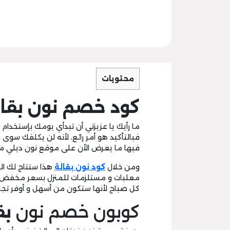
محتويات
كود خصم نون بقالة حتى 
ما رأيك يا عزيزتي أن تبدأي يومك بإستخدام
فبالتأكيد هو أمر رائع، لأنه لن يكلفك 
فيها ما يعرض الأن على موقع نون ديلي م
ومن خلال
كود نون بقالة
هذا ستتاح لك ال
معلبات و مستلزمات للمنزل بسعر مخفض بدر
كل صباح لأنها ستكون من أسهل و أوفر تجار
كوبون خصم نون
بق