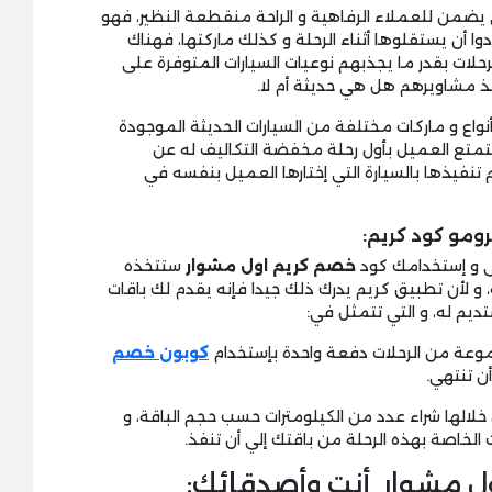
يضمن للعملاء الرفاهية و الراحة منقطعة النظير، فهو
ودوا أن يستقلوها أثناء الرحلة و كذلك ماركتها، فهناك
حلات بقدر ما يجذبهم نوعيات السيارات المتوفرة على
ذ مشاويرهم هل هي حديثة أم لا.
واع و ماركات مختلفة من السيارات الحديثة الموجودة
تمتع العميل بأول رحلة مخفضة التكاليف له عن
 تنفيذها بالسيارة التي إختارها العميل بنفسه في
ومو كود كريم:
لى و إستخدامك كود
خصم كريم اول مشوار
ستتخذه
و لأن تطبيق كريم يدرك ذلك جيدا فإنه يقدم لك باقات
يم له، و التي تتمثل في:
كوبون خصم
أن تنتهي.
ن خلالها شراء عدد من الكيلومترات حسب حجم الباقة، و
 الخاصة بهذه الرحلة من باقتك إلي أن تنفذ.
ل مشوار أنت وأصدقائك: