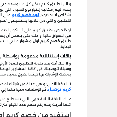
و لأن تطبيق كريم يبذل كل ما بوسعه حتى 
يقدم لهم إمكانية إختيار نوع السيارة التي ي
أشخاص لا يجذبهم
كود خصم كريم
على الر
التطبيق و التي من خلالها يستطيعون تنفي
لهذا حرص تطبيق كريم على أن يكون لديه أن
في الأسواق حاليا، و ذلك حتى يضمن أن يس
طريق
خصم كريم اول مشوار
و التي سيتم
البداية.
باقات إستثنائية مدعومة بواسطة بر
و لا شك أنك بعد تجربة التطبيق للمرة الأو
وسيلة لتوصيلك في كافة المشاوير الهامة، 
يمكنك الإشتراك بها حينما تصبح عميل مستد
1- الباقة الأولى: و هي عبارة عن شرائك لمجموعة من الرحلات دفعة واحدة بإستخدام
كريم توصيل
، ثم الإستفادة منها تباعا إلي 
2- أما الباقة الثانية فهي: التي تستطيع م
كلما أجريت رحلة يتم خصم عدد الكيلو مترات
إستفيد من خصم كريم او