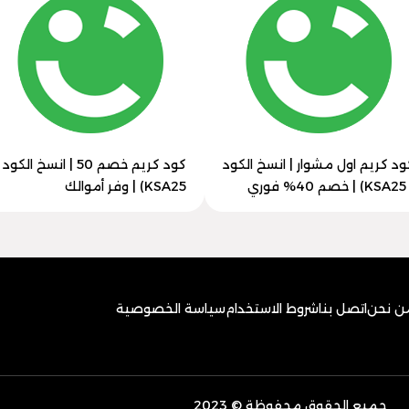
ود كريم اول مشوار | انسخ الكود
كود كريم خصم 50 | انسخ الكود
4% فوري
KSA25) | وفر أموالك
ن نحن
اتصل بنا
شروط الاستخدام
سياسة الخصوصية
جميع الحقوق محفوظة © 2023