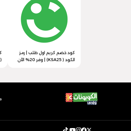
كود خصم كريم اول طلب | رمز
ك
الكود ( KSA25) | وفر 20% الآن
( KSA25) | خصم 0
م