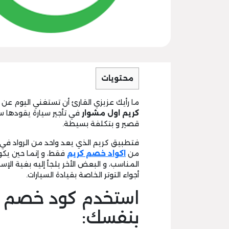
محتويات
ما رأيك عزيزي القارئ أن تستغني اليوم عن
كريم اول مشوار
في تأجير سيارة يقودها
قصير و بتكلفة بسيطة.
فتطبيق كريم الذي يعد واحد من الرواد في 
من
اكواد خصم كريم
فقط، و إنما حين يك
المناسب، و البعض الأخر يلجأ إليه بغية الإست
أجواء التوتر الخاصة بقيادة السيارات.
استخدم كود خصم كري
بنفسك: