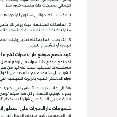
الجمالي بمنتجات ذات فاعلية كبيرة مثل:
1- مقشرات الجلد والتي سيكون لها دورا هاما في جعل بشرتك أكثر نعومة وذات لون موحد وجذاب.
2- الماسكات المختلفة: حيث يوفر لك متجر 
منها بوظيفة معينة للبشرة أو للشعر كالترطي
3- الكريمات: كما يمكنك تعزيز روتينك الجمالي بكريمات مكللة ب
للبشرة أو للشعر أو لليدين.
كود خصم موقع دار الاميرات لشراء
لقد نجح موقع دار الاميرات في توفير أفضل
مستحضرات تجميلية قمت بشرائها من قبل
لبشرتك، بل ستعود عليها بالعديد من الفوا
شراء الماسكرا الغنية بالزيوت الطبيعية الت
هذا إلى جانب كريمات الأساس التي تحتوي عل
بمواد لترطيب الشفاه، وكل هذا سيتم توفير
قادرة عزيزتي المرأة على شرائها باستخدام
كو
خصومات دار الاميرات على العطور لا
لأن العطور من أهم منتجات الجمال التي لا ت