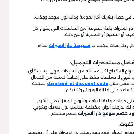
دار الاميرات باقة متنوعة من الماسكات التي يقوم كل
ب أو التفتيح أو التغذية أو غير ذلك.
قسيمة دار الاميرات
سواء
 أفضل مستحضرات التجميل:
 أنواع المكياج لكل عملائه من السيدات، فهي ليست كأي
، فهي لا تساعدك فقط على إضافة لمسة من الجمال
ئد، فمن خلال
daralamirat discount code
يمكنك
ي تساعد على إطالة الرموش وتكثيفها.
ى مواد مرطبة للبشرة، والأرواج المعززة هي الأخرى
ه لك بدرجات ألوان مختلفة لتناسب لون بشرتك وتكوني
د خصم موقع دار الاميرات
بسعر مخفض.
 تفوت:
فارق المرأة، فقد حرص متجر دار الاميرات على أن يقدمها