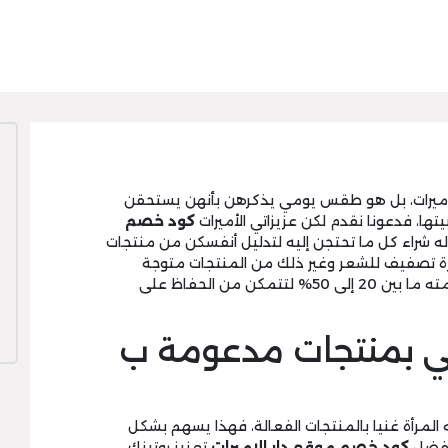
للأميرات، بل هو طقس يومي يذكرهن بأنهن يستحقن
يتها، فدعونا نقدم لكن عزيزاتي الأميرات
كود خصم
 شراء كل ما تحتجن إليه لتدليل أنفسكن من منتجات
زة تصفيف للشعر وغير ذلك من المنتجات متوجة
الذي تتراوح قيمته ما بين 20 إلى 50% لتتمكن من الحفاظ على
لي بمنتجات مدعومة ب
المرأة غنيا بالمنتجات الفعالة، فهذا يسهم بشكل
وبفضل
كود خصم موقع دار الاميرات
تعزيز روتينك