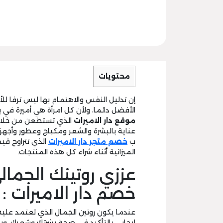
محتويات
إن تدليل النفس والاهتمام بها ليس ترفا 
الأفضل دائما، ولأن كل امرأة هي أميرة في ب
موقع دار الاميرات
الذي تستطعن من خلاله
عناية بالبشرة والشعر ومكياج وعطور وأجه
ب
خصم متجر دار الاميرات
الميزانية أثناء شراء كل هذه المنتجات.
عززي روتينك الجما
خصم دار الاميرات :
عندما يكون روتين الجمال الذي تعتمد عليه 
إيجابي بالتأكيد في صحة بشرتك وشعرك، 