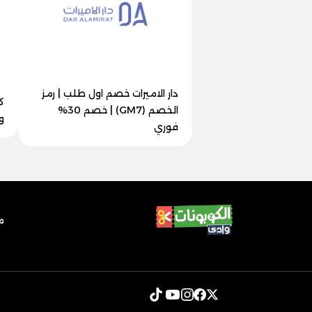
دار الاميرات خصم اول طلب | رمز
الخصم (GM7) | خصم 30%
وفر
فوري
م