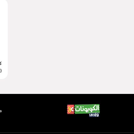
ك
(wadi) | خصم 40% الآن
م