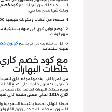
لشراء احتياجاتك من البهارات عبر
كود خصم كار
وذلك لأنها تتميز بما يلي:
1- محضرة من أعشاب ومكونات طبيعية 100% وخالية تماما من المواد الحافظة.
2- توضع توابل كاري في عبوة بلاستيكية م
مرور الوقت.
3- كل ما تشترينه من توابل عبر
كوبون خصم
عليك استخدامه.
خلطات البهارات
من المزايا التي يقدمها موقع كاري للسيد
بأيديهن ليجعلهن قادرات على صنع ألذ المأ
توفير خلطات البهارات الخاصة بكل صنف من
كاري 2024
الحالي، فعلى منصة كاري تعرض 
خلطة التوابل الخاصة بالكبسة السعودية والت
الليمون المجفف المطحون وورق الغار والهي