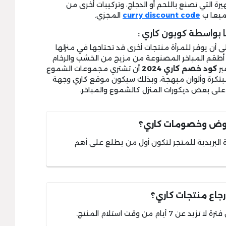
يرة التي تصنع باللحم أو الدجاج، وتركيبات أخرى من
جميعا ب
curry discount code
المجزي.
بواسطة كوبون كاري :
ى أن يوفر للمرأة منتجات أخرى قد تحتاجها في منزلها
: أطقم المباخر المصنوعة من مزيج من الخشب والرخام
بر
كود
خصم كاري 2024
أن تشتري مجموعات الشموع
ل مبتكرة وألوان مبهجة، وبذلك سيكون موقع كاري وجهة
ل على بعض ديكورات المنزل كالشموع والمباخر.
عروض وخصومات كاري؟
 البريدية للمتجر لتكون أول من يطلع على أهم
جاع منتجات كاري؟
م من وقت استلام المنتج.