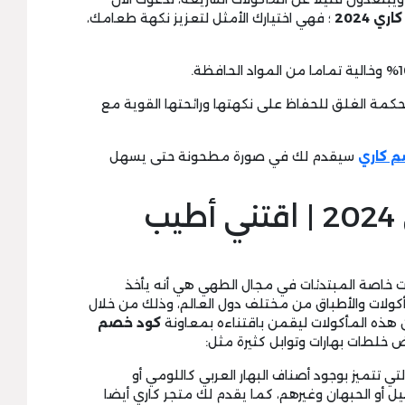
ي 2024
؛ فهي اختيارك الأمثل لتعزيز نكهة طعامك،
حكمة الغلق للحفاظ على نكهتها ورائحتها القوية مع
 كاري
سيقدم لك في صورة مطحونة حتى يسهل
مع كود خصم كاري 2024 | اقتني أطيب
ات خاصة المبتدئات في مجال الطهي هي أنه يأخذ
كولات والأطباق من مختلف دول العالم، وذلك من خلال
 هذه المأكولات ليقمن باقتناءه بمعاونة
كود خصم
خلطات بهارات وتوابل كثيرة مثل:
ي تتميز بوجود أصناف البهار العربي كاللومي أو
ل أو الحبهان وغيرهم، كما يقدم لك متجر كاري أيضا