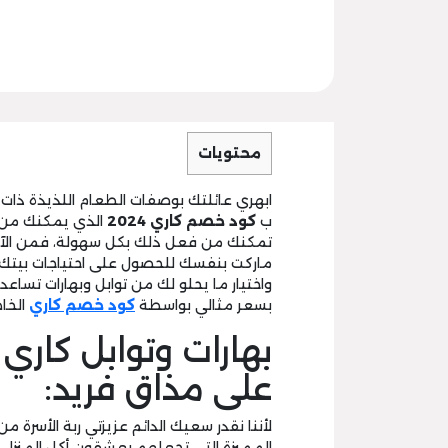
محتويات
ابهري عائلتك بوصفات الطعام اللذيذة ذات ا
ب
كود خصم كاري 2024
الذي يمكنك من شر
تمكنك من فعل ذلك بكل سهولة، فمن الآن ل
ماركت بنفسك للحصول على احتياجات بيتك م
واختيار ما يحلو لك من توابل وبهارات تساعدك
بسعر مثالي بواسطة
كود خصم كاري
الخاص
بهارات وتوابل كاري
على مذاق فريد:
لأننا نقدر سعيك الدائم عزيزتي ربة الأسرة 
المميزة التي تجعلهم يعشقون أكل المنزل و