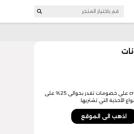
تستطيع أن تحصل من خلال كود خصم crocs على خصومات تقدر بحوالى 25% على
اع الأحذية التي تشتريها.
اذهب الى الموقع