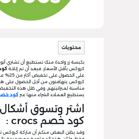
محتويات
بكبسة زر واحدة منك تستطيع أن تشتري أنواع ا
كروكس بأقل الأسعار، فبعد أن تم إتاحة
كود خ
على الح
كروكس يتهافتون من أجل الحصول على هذا ا
مناسبة لميزانيتهم، وفي ظل هذه التخفي
يستطيع العملاء الشراء منها عبر
كود خص
اشتر وتسوق أشكال ا
كود خصم crocs :
وقد يظن البعض منكم أن ماركة كروكس تكتف
فقط، ولكن هذه المعلومة غير صحيحة بالمر