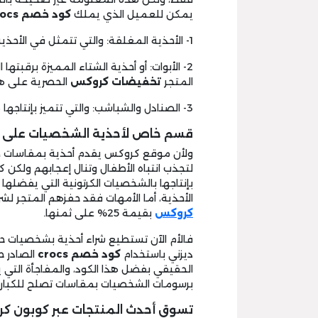
يمكن للعميل الذي يملك
كود خصم crocs
1- الأحذية المغلقة: والتي تتمثل في الأحذية الكلاسيكية بكعب أو بدون والكوتشيات وغيرهم.
2- الأبوات: أو أحذية الشتاء المميزة برقبت
المتجر
تخفيضات كروكس
الحصرية على هذا
3- الصنادل والشباشب: والتي تتميز بإنتاجها ماركة كروكس كما ذكرنا لكم من قبل.
قسم خاص لأحذية الشخصيات على 
ولأن موقع كروكس يقدم أحذية بمقاسات ص
لتجذب انتباه الأطفال وتنال إعجابهم ولكن 
بإنتاجها بالشخصيات الكرتونية التي يفضلها
الأحذية، أما الأمهات فقد حفزهم المتجر لش
كروكس
بقيمة 25% على ثمنها.
فالأم الآن تستطيع شراء أحذية بشخصيات 
ديزني باستخدام
كود خصم crocs
الحقيقي بفضل هذا الكود، والمفاجأة التي 
برسومات الشخصيات بمقاسات تصلح للكبار أ
تسوق أحدث المنتجات عبر كوبون كر