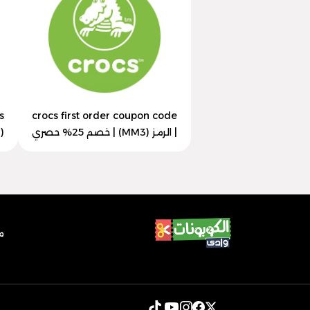
crocs first order coupon code
| الرمز (MM3) | خصم 25% حصري
(MM3) | خصم 25% حصري
م