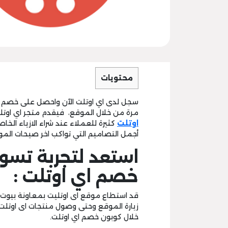
محتويات
سجل لدى اي اوتلت الآن واحصل على خصم 10% عند استخدام
مرة من خلال الموقع، فيقدم متجر اي اوتلت 
اوتلت
كثيرة للعملاء عند شراء الازياء ال
أجمل التصاميم التي تواكب اخر صيحات الم
استعد لتجربة تس
خصم اي اوتلت :
قد استطاع موقع اى اوتليت بمعاونة بيوت ا
زيارة الموقع وحتى وصول منتجات اى اوتلت ب
خلال كوبون خصم اي اوتلت.