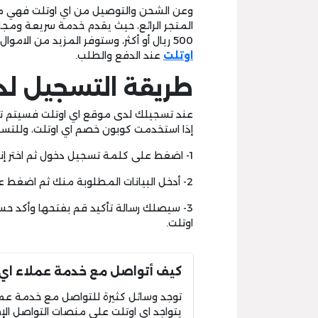
وعن الشحن والتوصيل من اي اوتلت فهي من
المتجر الرائع، حيث يقدم خدمة سريعة ومجان
500 ريال أو أكثر، وستوفر المزيد من الاموال إذا استخدت قسيمىة شراء اي اوتلت او
اوتلت
عند الدفع والطلب.
طريقة التسجيل لدى
إذا استخدمت كوبون خصم اي اوتلت، وللتسج
1- اضغط على كلمة تسجيل دخول ثم اختر إنشاء حساب.
2- أدخل البيانات المطلوبة منك ثم اضغط على كلمة إنشاء حساب.
3- سيصلك رسالة تأكيد قم بفتحها وأكد 
اوتلت.
كيف أتواصل مع خدمة عملاء اي 
توجد وسائل كثيرة للتواصل مع خدمة عملا
يتواجد اي اوتلت على منصات التواصل الإج