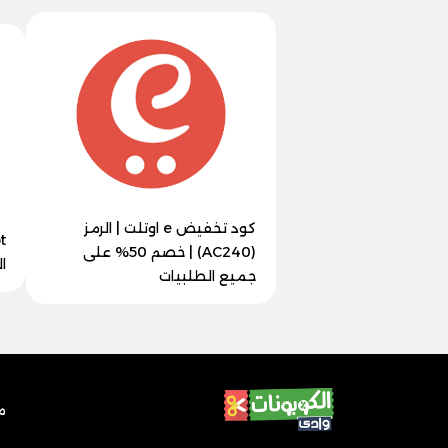
كود تخفيض e اوتلت | الرمز
(AC240) | خصم 50% على
الرمز
جميع الطلبيات
م