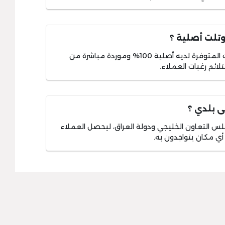
وتلت أصلية ؟
يضمن اي اوتلت أن تكون جميع المنتجات المتوفرة لديه أصلية 100% وموردة مباشرة من
ائم رغبات العملاء.
 بلدي ؟
س التعاون الخليجي ودولة العراق، ليحصل العملاء
 أي مكان يتواجدون به.