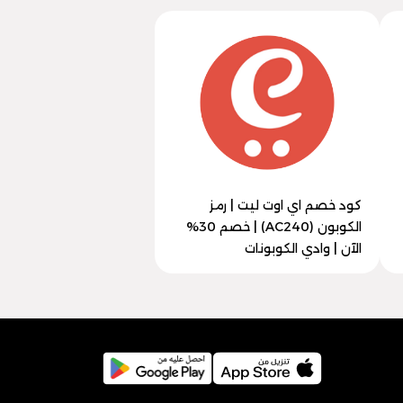
كود خصم اي اوت ليت | رمز
الكوبون (AC240) | خصم 30%
الآن | وادي الكوبونات