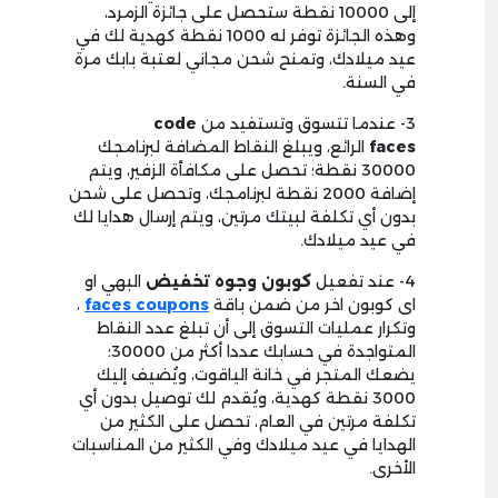
إلى 10000 نقطة ستحصل على جائزة الزمرد،
وهذه الجائزة توفر له 1000 نقطة كهدية لك في
عيد ميلادك، وتمنح شحن مجاني لعتبة بابك مرة
في السنة.
3- عندما تتسوق وتستفيد من
code
faces
الرائع، ويبلغ النقاط المضافة لبرنامجك
30000 نقطة؛ تحصل على مكافأة الزفير، ويتم
إضافة 2000 نقطة لبرنامجك، وتحصل على شحن
بدون أي تكلفة لبيتك مرتين، ويتم إرسال هدايا لك
في عيد ميلادك.
4- عند تفعيل
كوبون وجوه تخفيض
البهي او
اى كوبون اخر من ضمن باقة
faces coupons
،
وتكرار عمليات التسوق إلى أن تبلغ عدد النقاط
المتواجدة في حسابك عددا أكثر من 30000؛
يضعك المتجر في خانة الياقوت، ويُضيف إليك
3000 نقطة كهدية، ويُقدم لك توصيل بدون أي
تكلفة مرتين في العام، تحصل على الكثير من
الهدايا في عيد ميلادك وفي الكثير من المناسبات
الأخرى.