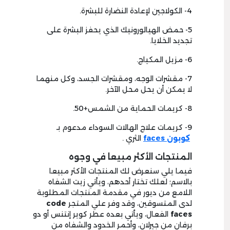
4- الكولاجين لإعادة النضارة للبشرة.
5- حمض الهيالورونيك الذي يحفز البشرة على
تجديد الخلايا.
6- مزيل المكياج.
7- مقشرات الوجه، ومقشرات الجسد، وكل منهما
لا يمكن أن يحل محل الآخر.
8- كريمات الحماية من الشمس+50.
9- كريمات علاج الهالات السوداء مدعوم بـ
كوبون faces
الثري .
المنتجات الأكثر مبيعا في وجوه
فيما يلي سنعرض لك المنتجات الأكثر مبيعا
بالاسم؛ لعلك تختار أحدهم، ويأتي زيت الشفاه
اللامع من ديور في مقدمة المنتجات المطلوبة
لدى المتسوقين، وقد وفر علي المتجر
code
faces
الفعال، ويأتي بعده عطر كوير إنتنس أو دو
برفان من جيرلان، وأحمر الخدود والشفاه من