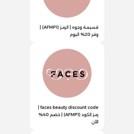
قسيمة وجوه | الرمز (AFMP1) |
وفر 20% اليوم
faces beauty discount code |
رمز الكود (AFMP1) | خصم 40%
الآن