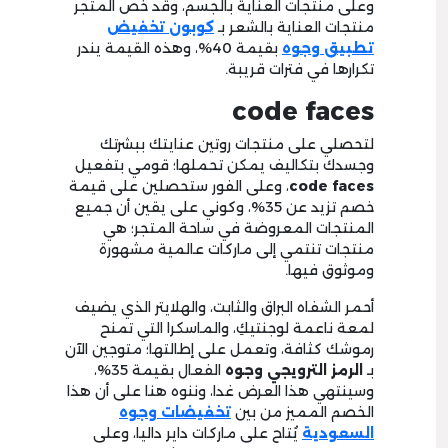
وعلى منتجات العناية بالجسم، وقد خص المتجر
منتجات العناية بالشعر بـ
كوبون تخفيض
تطبيق وجوه
بقيمة 40%، وهذه القيمة يندر
تكرارها في فترات قريبة.
code faces
لتحصلي على منتجات روتين عنايتك ببشرتك
وجسدك بتكاليف يمكن تحملها؛ قومي بتفعيل
code faces
، وعلى الفور ستحصلين على قيمة
خصم تزيد عن 35%، وكوني على يقين أن جميع
المنتجات المعروضة في ساحة المتجر؛ هي
منتجات تنتمي إلى ماركات عالمية مشهورة
وموثوق فيها.
أحمر الشفاه البراق والثابت، والهلايتر الذي يضيف
لمعة ناعمة لوجنتيكِ، والماسكرا التي تمنح
رموشك كثافة، وتعمل على إطالتها؛ متوجين الآن
بـ
الرمز الترويجي وجوه
الفعال بقيمة 35%،
وسينتهي هذا العرض غدا، وننوه هنا على أن هذا
الخصم المميز من بين
تخفيضات وجوه
السعودية
يُتاح على ماركات داير داليا، وعلى