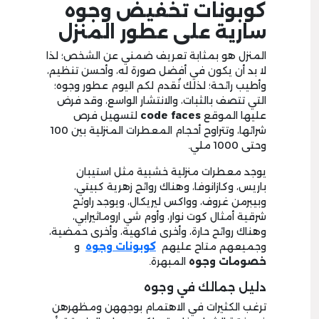
كوبونات تخفيض وجوه
سارية على عطور المنزل
المنزل هو بمثابة تعريف ضمني عن الشخص؛ لذا
لا بد أن يكون في أفضل صورة له، وأحسن تنظيم،
وأطيب رائحة؛ لذلك نُقدم لكم اليوم عطور وجوه؛
التي تتصف بالثبات، والانتشار الواسع، وقد فرض
عليها الموقع
code faces
لتسهيل فرص
شرائها، وتتراوح أحجام المعطرات المنزلية بين 100
وحتى 1000 ملي.
يوجد معطرات منزلية خشبية مثل استيبان
باريس، وكازانوفا، وهناك روائح زهرية كبيتي،
وبيبرمن غروف، وواكس ليريكال، ويوجد راوئح
شرقية أمثال كوت نوار، وأوم شي اروماثيرابي،
وهناك روائح حارة، وأخرى فاكهية، وأخرى حمضية،
وجميعهم متاح عليهم
كوبونات وجوه
و
خصومات وجوه
المبهرة.
دليل جمالك في وجوه
ترغب الكثيرات في الاهتمام بوجههن ومظهرهن