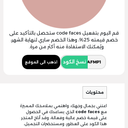
قم اليوم بتفعيل code faces ستحصل بالتأكيد على
خصم قيمته 25%، وهذا الخصم ساري لنهاية الشهر،
ويُمكنك الاستفادة منه أكثر من مرة.
نسخ الكود
اذهب الى الموقع
محتويات
اعتني بجمال وجهك، واهتمي بملامحك المميزة
مع
code faces
الذي يساعدك في الحصول
على قيمة خصم عالية وفعالة، وقد أتاح المتجر
هذا الكود على العطور، ومستحضرات التجميل،