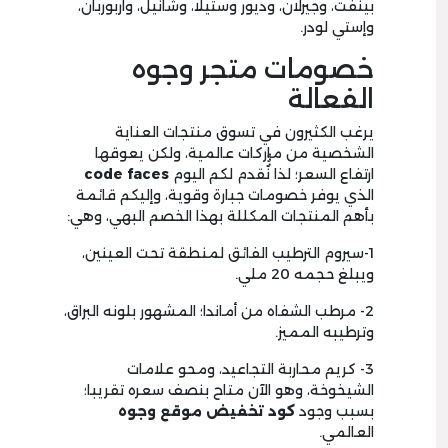
بينفت، وجيرلان، وديور وستيلا، وشانيل، واربوربان،
وإستي لودر.
خصومات متجر وجوه
الفعالة
يرغب الكثيرون في تسوق منتجات العناية
الشخصية من ماركات عالمية، ولكن يعوقها
ارتفاع السعر؛ لذا نٌُُقدم لكم اليوم
code faces
الذي يوفر خصومات جبارة وقوية، وإليكم قائمة
بأهم المنتجات المكللة بهذا الخصم البهي، وهي:
1-سيروم الترطيب الفائق لمنطقة تحت العينين،
ويبلغ حجمه 20 ملي.
2- مرطب الشفاه من أماندا؛ المشهور بلونه البراق،
وترطيبه المميز.
3- كريم محاربة التجاعيد، ومحو علامات
الشيخوخة، وهو الآن متاح بنصف سعره تقريبا؛
بسبب وجود
كود تخفيض موقع وجوه
العالمي.