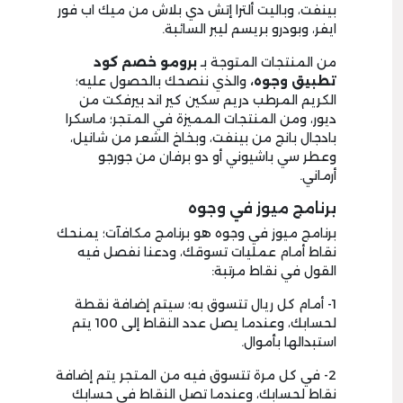
بينفت، وباليت ألترا إتش دي بلاش من ميك اب فور
ايفر، وبودرو بريسم ليبر السائبة.
من المنتجات المتوجة بـ
برومو خصم كود
تطبيق وجوه،
والذي ننصحك بالحصول عليه؛
الكريم المرطب دريم سكين كير اند بيرفكت من
ديور، ومن المنتجات المميزة في المتجر؛ ماسكرا
بادجال بانج من بينفت، وبخاخ الشعر من شانيل،
وعطر سي باشيوني أو دو برفان من جورجو
أرماني.
برنامج ميوز في وجوه
برنامج ميوز في وجوه هو برنامج مكافآت؛ يمنحك
نقاط أمام عمليات تسوقك، ودعنا نفصل فيه
القول في نقاط مرتبة:
1- أمام كل ريال تتسوق به؛ سيتم إضافة نقطة
لحسابك، وعندما يصل عدد النقاط إلى 100 يتم
استبدالها بأموال.
2- في كل مرة تتسوق فيه من المتجر يتم إضافة
نقاط لحسابك، وعندما تصل النقاط في حسابك