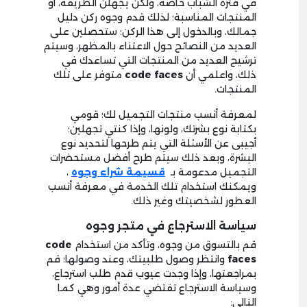
في فترة الشباب خاصة، ولكن يجهلن الطريقة، أو
المنتجات المناسبة؛ لذلك قدم وجوه ركن دليل
جمالك، وبالدخول إلى هذا الركن؛ ستحصلين على
العديد من النصائح حول الاعتناء بالمظهر، وسيتم
ترشيح العديد من المنتجات التي تساعدك في
ذلك، واعلمي أن
code faces
متوفر على تلك
المنتجات.
لمعرفة أنسب منتجات التجميل لك؛ قومي
بكتابة نوع بشرتك، ولونها، وإذا كنتي تجهلين؛
أجيبى عن الأسئلة التي يتم طرحها لتحديد نوع
البشرة، وبعد ذلك سيتم طرح أفضل مستحضرات
التجميل مدعومة بـ
قسيمة شراء وجوه
،
ويمكنك استخدام تلك الخدمة في معرفة أنسب
العطور لشخصيتك وغير ذلك.
سياسة الاسترجاع في متجر وجوه
قم بالتسوق من وجوه، وتأكد من استخدام
code
faces
وانتظر وصول طلبيتك، وعند وصولها؛ قم
بمراجعتها، وإذا وجدت عيوب قدم طلب استرجاع،
وسياسة الاسترجاع تقتضي عدة أمور وهي كما
التالي: