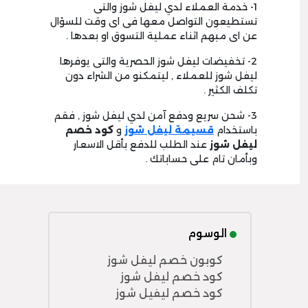
1- خدمة العملاء لدي ليفل شوز والتى
تستطيعون التواصل معها فى اى وقت للسؤال
عن اى مبهم اثناء عملية التسوق او بعدها .
2- تخفيضات ليفل شوز الحصرية والتى يوفرها
ليفل شوز للعملاء , ليتمكنو من الشراء دون
تكلف الكثير .
3- شحن سريع ودفع آمن لدي ليفل شوز , فقم
باستخدام
قسيمة ليفل شوز
و
كود خصم
ليفل شوز
عند الطلب للدفع بأقل الاسعار
وبأمان تام على حساباتك .
الوسوم
كوبون خصم ليفل شوز
كود خصم ليفل شوز
كود خصم ليفيل شوز