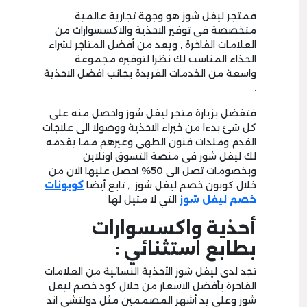
فمتجر ليفل شوز هو وجهة تجارية عالمية
متخصصة فى توفير الاحذية والاكسسوارات من
العلامات الفاخرة , ويعد من أفضل المتاجر لشراء
الحذاء المناسب لك نظرا لتوفيره مجموعة
واسعة من الخدمات الفريدة بجانب افضل الاحذية
.
فتفضل بزيارة متجر ليفل شوز واحصل منه على
كل شئ بدءا من خبراء الاحذية ووصولا الى علاجات
القدم وملذات فنون الطهى وغيرهم مما يقدمه
لك ليفل شوز فى منصة التسوق اونلاين
وبخصومات تصل الى 50% احصل عليها الان من
خلال كوبون خصم ليفل شوز , تابع أيضا
كوبونات
خصم ليفل شوز
التي لا مثيل لها
أحذية واكسسوارات
بطابع استثنائي :
تجد لدى ليفل شوز الأحذية النسائية من العلامات
الفاخرة بأفضل الاسعار من خلال كود خصم ليفل
شوز وعلى يد أشهر المصممين مثل دولتشي اند