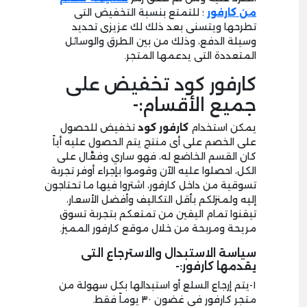
من كارفور
؛ للتمتع بنسبة التخفيض التى
تطرحها ويتسنى بعد ذلك لك عزيزى تحديد
وسيلة الدفع، وذلك من بين الطرق والوسائل
المتعددة التى يدعمها المتجر.
كارفور كود تخفيض على
جميع الأقسام:-
يمكن استخدام
كارفور كود
تخفيض للحصول
على الخصم على أى منتج يتم الحصول عليه أياً
كان القسم الخاضع له، فهو ساري وفعَّال على
الكل، احصلوا عليه الآن وقوموا بإجراء أوفر تجربة
تسوقية من داخل كارفور، اشتروا فيها ما تحتاجون
إليه ولمنزلكم بأقل التكاليف وأفضل الأسعار،
تيقنوا تمام اليقين من تمتعكم بتجربة تسوق
مريحة ومربحة من خلال موقع كارفور المميز.
سياسة الاستبدال والاسترجاع التى
يقدمها كارفور:-
١-يتم إرجاع السلع أو استبدالها بكل سهولة من
متجر كارفور فى غضون ٣٠ يوماً فقط.