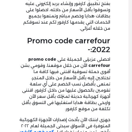
بفتح تطبيق كارفور وإنشاء بريد إلكترونى عليه
وتسوقوا بأقل الأسعار من داخله، احصلوا على
بطاقات هدايا وخصم مباشر وتمتعوا بجميع
الخدمات التي يقدمها كارفور لكم عند تسوقكم
من خلاله أعزائى.
Promo code carrefour
2022:-
احصلى عزيزتى الجميلة على
promo code
carrefour
الآن من خلال موقعنا، وقومي بشن
أقوى حملة تسوقية اقتنى فيها كافة ما
تحتاحين إليه بأقل الأسعار من داخل المتجر،
تمتعى بأفضل نسب الخصم على أي سلعة
تقومين بالحصول عليها من داخل كارفور، اقتنى
أجهزة كهربائية حديثة لمنزلك بأقل سعر الآن
واربحى بطاقة هدايا استغليها فى التسوق بأقل
تكلفة من موقع كارفور.
جهزى ابنتك الآن بأحدث إصدارات الأجهزة الكهربائية
المتوفرة فى الأسواق سيدتى الجميلة لعام ٢٠٢٢