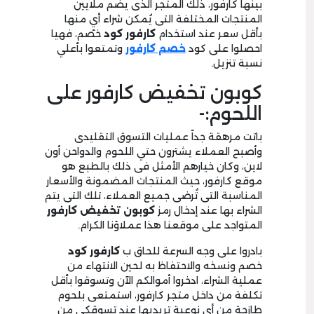
بينها كارفور، ذلك المتجر الذى يضم ملايين
المنتجات المختلفة التى يُمكن شراء أيٍ منها
بأقل سعر عند استخدام
كارفور كود
خصم، فهيا
احصلوا على كود
خصم كارفور
وتمتعوا بأعلي
نسبة تنزيل.
كوبون تخفيض كارفور على
اللحوم:-
باتت مرهقة جداً عمليات التسوق التقليدى
وأصبح العملاء يشترون حتي اللحوم والدواحن أون
لاين، وكان خيارهم الأمثل فى ذلك بالطبع هو
موقع كارفور، حيث المنتجات المضمونة والأسعار
المناسبة التى تُرضى جميع العملاء، تلك التى يتم
الشراء بها عند إدخال رمز
كوبون تخفيض كارفور
المتواجد على موقعنا هذا عملاؤنا الكرام.
بادروا على وجه السرعة للحاق ب
كارفور كود
خصم ونسخه والاحتفاظ به لحين الانتهاء من
عملية الشراء، ادخروا أموالكم الآن وتسوقوا بأقل
تكلفة من داخل متجر كارفور، استمتعى بلحوم
طازجة من أى نوعية تريديها عند تسوقكى من