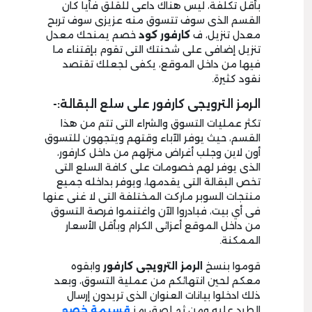
بأقل تكلفة، ليس هناك داعى للقلق فأياً كان
القسم الذى سوف تتسوق منه عزيزى سوف تربح
معدل تنزيل، ف
كارفور كود
خصم يمنحك معدل
تنزيل إضافى على شحنتك التى تقوم بإقتناء ما
فيها من داخل الموقع، يكفى لجعلك تقتصد
نقود كثيرة.
الرمز الترويجى كارفور على سلع البقالة:-
تكثر عمليات التسوق والشراء التى تتم من هذا
القسم، حيث يوفر الآباء وقتهم ويتجهون للتسوق
أون لاين وجلب أغراض منزلهم من داخل كارفور،
الذى يوفر لهم خصومات على كافة السلع التى
تخص البقالة التى يقدمها، ويوفر بداخله جميع
منتجات السوبر ماركت المختلفة التى لا غنى عنها
فى أي بيت، فبادروا الآن واغتنموا فرصة التسوق
من داخل الموقع أعزائى الكرام وبأقل الأسعار
الممكنة.
قوموا بنسخ
الرمز الترويجى كارفور
وابقوه
معكم لحين انتهائكم من عملية التسوق، وبعد
ذلك ادخلوا بيانات العنوان الذى تريدون إرسال
الطرد عليه ومن ثم لصق رمز
قسيمة خصم