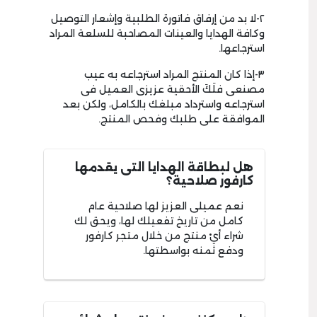
٢-لا بد من إرفاق فاتورة الطلبية وإشعار التوصيل
وكافة الهدايا والعينات المصاحبة للسلعة المراد
استرجاعها.
٣-إذا كان المنتج المراد استرجاعه به عيب
مصنعى فلَكَ الأحقية عزيزى العميل فى
استرجاعه واسترداد مبلغك بالكامل، ولكن بعد
الموافقة على طلبك وفحص المنتج.
هل لبطاقة الهدايا التى يقدمها
كارفور صلاحية؟
نعم عميلى العزيز لها صلاحية عام
كامل من تاريخ تفعيلك لها، ويحق لك
شراء أيْ منتج من خلال متجر كارفور
ودفع ثمنه بواسطتها.