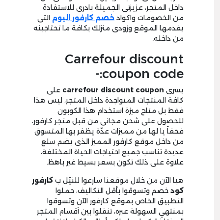
داخل المتجر، عزيزتى الجميلة بادرى للاستفادة
من الخصومات واكواد
خصم كارفور اليوم
التى
يقدمها الموقع وزودى منزلك بكافة ما تحتاجينه
من داخله.
Carrefour discount
coupon code:-
يسرى
carrefour discount coupon
على
كافة المنتجات المتواجدة داخل المتجر، ليس هذا
فقط بل متاح ميزة استخدام هذا الكوبون
للحصول على شحن مجانى من قِبل متجر كارفور،
فحقاً يا لها من مميزات عدّة يظفر بها المتسوق
من داخل موقع كارفور المميز الذى يضم سلع
عديدة تناسب جميع احتياجات الحياة المختلفة،
علاوة على ذلك تكون بسعر بسيط غير باهظ.
هيا الآن من خلال موقعنا سارعوا للنيْل ب
كارفور
كود
خصم وتسوقوا بأقل التكاليف، حملوا
التطبيق الخاص بموقع كارفور الآن وتسوقوا
بمنتهي السهولة عبره، تنقلوا بين أقسام المتجر