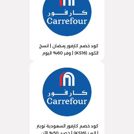
كود خصم كارفور رمضان | انسخ
الكود (KS16) | وفر 60% اليوم
كود خصم كارفور السعودية تويتر
| الرمز (KS16) | خصم 50% الآن