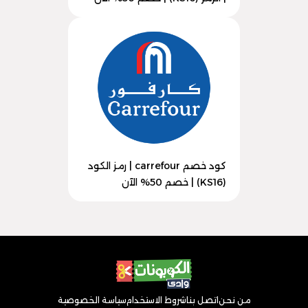
كود خصم carrefour | رمز الكود
(KS16) | خصم 50% الآن
من نحن
اتصل بنا
شروط الاستخدام
سياسة الخصوصية