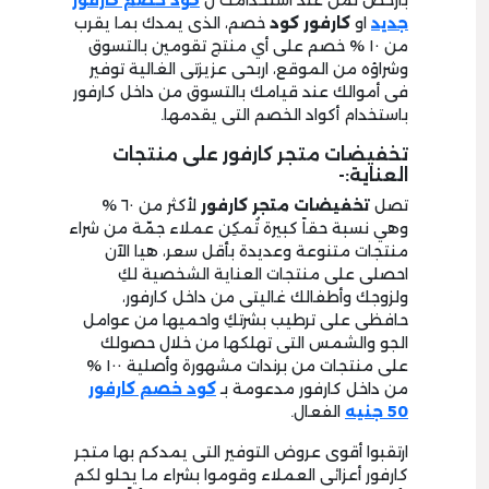
بأرخص ثمن عند استخدامك ل
كود خصم كارفور
جديد
او
كارفور كود
خصم، الذى يمدك بما يقرب
من ١٠ % خصم على أي منتج تقومين بالتسوق
وشراؤه من الموقع، اربحى عزيزتى الغالية توفير
فى أموالك عند قيامك بالتسوق من داخل كارفور
باستخدام أكواد الخصم التى يقدمها.
تخفيضات متجر كارفور على منتجات
العناية:-
تصل
تخفيضات متجر كارفور
لأكثر من ٦٠ %
وهي نسبة حقاً كبيرة تُمكِن عملاء جمّة من شراء
منتجات متنوعة وعديدة بأقل سعر، هيا الآن
احصلى على منتجات العناية الشخصية لكِ
ولزوجك وأطفالك غاليتى من داخل كارفور،
حافظى على ترطيب بشرتكِ واحميها من عوامل
الجو والشمس التى تهلكها من خلال حصولك
على منتجات من برندات مشهورة وأصلية ١٠٠ %
من داخل كارفور مدعومة بـ
كود خصم كارفور
50 جنيه
الفعال.
ارتقبوا أقوى عروض التوفير التى يمدكم بها متجر
كارفور أعزائى العملاء وقوموا بشراء ما يحلو لكم