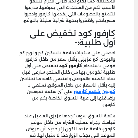
المختلفة كما يحلو لكم أعزائى الكرام لتنتقوا
الأنسب لكم من المنتجات التى يعرضها، سارعوا
للتمتع بالخصومات التى يقدمها كارفور وادخروا
مسرياتكم واظفروا بتجربة شرائية مليئة بالتوفير.
كارفور كود تخفيض على
أول طلبية:-
احصلى على منتجات خاصة بالسكين كير والهير كير
والبودى كير عزيزتى بأقل سعر من داخل كارفور،
قومى باستخدام
كارفور كود
تخفيض على أول
طلبية تقومين بها من خلال المتجر، سارعى قبل
نفاذ الكمية والعروض واغتنمى كافة ما تحتاجين
إليه بأقل الأسعار من داخل الموقع، تمتعي بـ
كوبون خصم كارفور
على أيْ سلعة تقومون
بإضافتها إلى عربة التسوق الخاصة بكم من
كارفور.
متعة التسوق سوف تجدها عزيزى العميل عند
قيامك بإجراء عملية الشراء من داخل موقع
كارفور، خاصةً عندما تكون زائر جديد لأن عروض
الموقع التى تجذب الزوار حقاً لا مثيل لها، قم