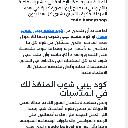
للعناية ببشرته، هذا بالإضافة إلى مشتريات خاصة
بالأم والتي ستحتاج إليها بصورة كبيرة في هذه
المرحلة، فكيف للأم أن تشتري كل هذا بدون
!
code bandyshop
لذا فلا بد أن تتخذي من
كود خصم بيبي شوب
فعال
او
كود خصم بيبي شوب
رفيقا لك طوال
هذه المرحلة، والذي سيمكن من شراء كل ما
تحتاجين له بأسعار رمزية وهذا ما سوف يشجعلك
على التسوق والشراء أكثر، خاصة وأن متجر بيبي
شوب لديه كل المنتجات التي ذكرناها في السابق
بتصميمات جذابة وألوان متنوعة فيمكن لك
الاعتماد عليه.
كود بيبي شوب المنقذ لك
في المناسبات:
ونحن نستعد لاستقبال الشهر الكريم هناك بعض
الأمهات لم يقمن بشراء أساسيات شهر رمضان
التي تدخل البهجة على قلوب أطفالهن مثل
الزينة والفوانيس والديكورات الرمضانية المبهجة،
وهنا يأتي دور
code babyshop
والذي يعتبر