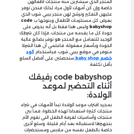
المتجر الذي سيشترين منه منتجات أطفالهن
خاصة وإن كن أمهات لأول مرة، لذلك فنحن نوفر
عليهن التفكير ونرشح لهن متجر بيبي شوب الذي
يعرض كل مستلزمات الأطفال ويتوجها ب
code
babyshop
وليس هذا فقط بل أنه يحرص على
جودة كل ما يقدمه من منتجات، فإذا كان شرطك
الوحيد للتعامل مع المتجر هو توفر بضائع عالية
الجودة وبأسعار معقولة، فاعلمي أن هذا الشرط
متوفر في موقع بيبي شوب، فباستخدام
كود
خصم baby shop
ستحصلين على أفضل السلع
بأقل تكلفة.
code babyshop رفيقك
أثناء التحضير لموعد
الولادة:
بمجرد اقتراب موعد الولادة تبدأ الأمهات في شراء
منتجات كثيرة استعدادا لهذه الخطوة، فما بين
منتجات وأساسيات لغرفة الطفل التي تقوم الأم
بتجهيزها لاستقباله بعد أيام قليلة، وسلع أخرى
خاصة بالطفل نفسه من ملابس ومستحضرات