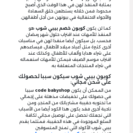
بمثابة المنقذ لهن في هذا الوقت الذي أصبح
محدودا، فمن خلاله يستطعن خلق السعادة
والأجواء الاحتفالية في بيوتهن من أجل أطفالهن.
كما لن يكون
كوبون خصم بيبي شوب
هو
المنقذ للأمهات عند اقتراب حلول شهر رمضان
فحسب، بل سيكون أيضا منقذا لهن في مناسبات
أخرى كثيرة مثل أعياد ميلاد الأطفال، فيساعدهم
على شراء هدايا وألعاب للأطفال، وكذلك عند
اقتراب موسم الصيف فيمكن للأمهات استعماله
في شراء المنتجات المتعلقة به.
كوبون بيبي شوب سيكون سببا لحصولك
على شحن مجاني:
من الممكن أن يكون
code babyshop
سببا
في حصولك على تخفيضات مذهلة على إجمالي
ما تحتويه حقيبة مشترياتك من المتجر، ومن
ناحية أخرى فقد يكون هذا الكود أيضا من الأسباب
التي تجعلك تحصل على توصيل مجاني لكافة
السلع الموجودة في هذه الحقيبة، فمثلما يقدم
بيبي شوب الأكواد التي تمنح المتسوقين