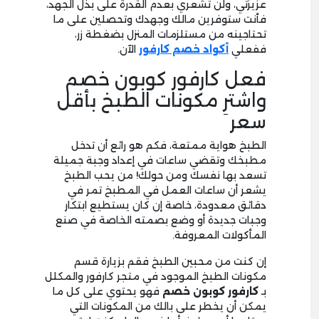
عزيزتي، ولن تشعري بعدم القدرة على بذل الجهد،
فأنت ستوفرين مالك وجهدك وتحصلين على ما
تحتاجينه من مستلزمات المنزل بضغطة زر،
ففعلي
أكواد خصم كارفور
الآن.
فعل كارفور كوبون خصم
واشترِ مكونات الطبخ بأقل
سعر
الطبخ هواية ممتعة، فكم هو رائع أن تدخل
مطبخك وتقضي ساعات في إعداد وجبة جميلة
تسعد بها نفسك ومن حولك! من يحب الطبخ
يشعر أن ساعات العمل في المطبخ تمر في
دقائق معدودة، خاصة إن كان يستطيع ابتكار
وجبات جديدة أو وضع بصمته الخاصة في صنع
المأكولات المعروفة.
إن كنت من محبين الطبخ فقم بزيارة قسم
مكونات الطبخ الموجود في متجر كارفور والمكلل
بـ
كارفور كوبون خصم
فهو يحتوي على كل ما
يمكن أن يخطر على بالك من المكونات التي