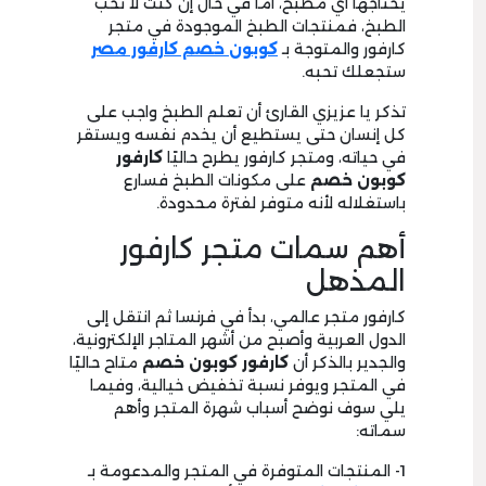
يحتاجها أي مطبخ، أما في حال إن كنت لا تحب
الطبخ، فمنتجات الطبخ الموجودة في متجر
كارفور والمتوجة بـ
كوبون خصم كارفور مصر
ستجعلك تحبه.
تذكر يا عزيزي القارئ أن تعلم الطبخ واجب على
كل إنسان حتى يستطيع أن يخدم نفسه ويستقر
في حياته، ومتجر كارفور يطرح حاليًا
كارفور
كوبون خصم
على مكونات الطبخ فسارع
باستغلاله لأنه متوفر لفترة محدودة.
أهم سمات متجر كارفور
المذهل
كارفور متجر عالمي، بدأ في فرنسا ثم انتقل إلى
الدول العربية وأصبح من أشهر المتاجر الإلكترونية،
والجدير بالذكر أن
كارفور كوبون خصم
متاح حاليًا
في المتجر ويوفر نسبة تخفيض خيالية، وفيما
يلي سوف نوضح أسباب شهرة المتجر وأهم
سماته:
1- المنتجات المتوفرة في المتجر والمدعومة بـ