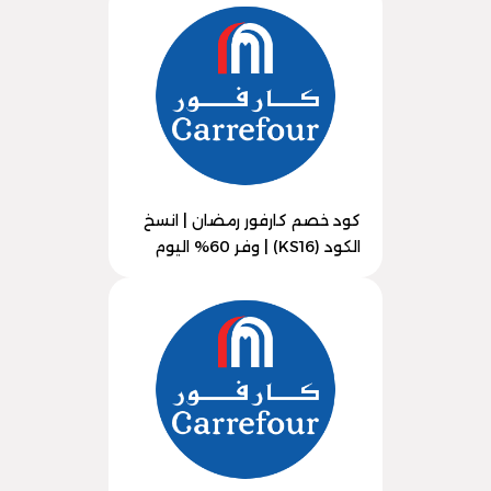
كود خصم كارفور رمضان | انسخ
الكود (KS16) | وفر 60% اليوم