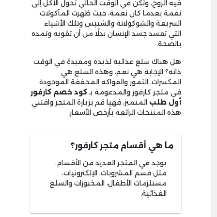
فيه الروح، ولكن في الوقت الحالي تحول الأكل إلى
نقمة بعدما كان نعمة، حيث ظهرت المأكولات
السريعة والشوكولاتة والشيبس وتلك الأشياء
التي تفسد جسد الإنسان بدلًا من أن تقويه وتمده
بالصحة.
هل هناك سلع غذائية لذيذة ومفيدة في الوقت
ذاته؟ الإجابة هي نعم، وهذه السلع هي
المكسرات، التمور والفواكه المجففة الموجودة
في متجر كارفور والمدعومة بـ
كود خصم كارفور
أول طلب
المتميز، فهيا قم بزيارة المتجر واقتني
هذه المنتجات الرائعة بأرخص الأسعار.
ما هي أقسام متجر كارفور؟
يوجد في المتجر العديد من الأقسام،
مثل قسم المشروبات، الإلكترونيات،
مستلزمات الأطفال، المخبوزات والسلع
الغذائية.